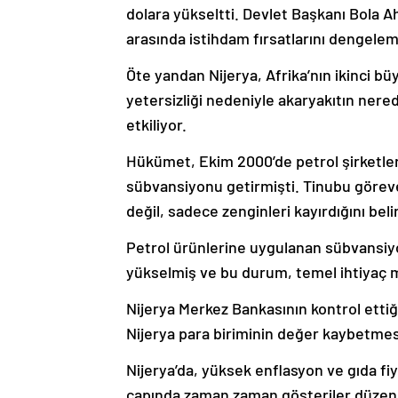
dolara yükseltti. Devlet Başkanı Bola Ah
arasında istihdam fırsatlarını dengeleme
Öte yandan Nijerya, Afrika’nın ikinci bü
yetersizliği nedeniyle akaryakıtın ner
etkiliyor.
Hükümet, Ekim 2000’de petrol şirketle
sübvansiyonu getirmişti. Tinubu göreve
değil, sadece zenginleri kayırdığını bel
Petrol ürünlerine uygulanan sübvansiyon
yükselmiş ve bu durum, temel ihtiyaç 
Nijerya Merkez Bankasının kontrol ettiğ
Nijerya para biriminin değer kaybetmes
Nijerya’da, yüksek enflasyon ve gıda fi
çapında zaman zaman gösteriler düzenl