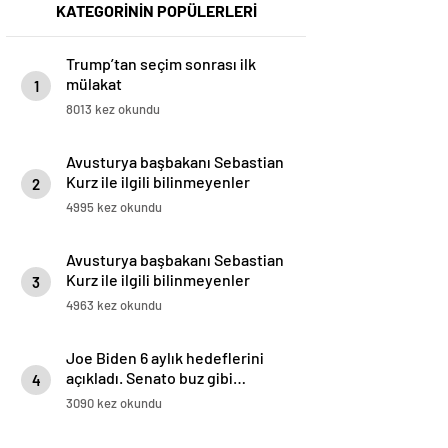
KATEGORİNİN POPÜLERLERİ
Trump’tan seçim sonrası ilk
mülakat
1
8013 kez okundu
Avusturya başbakanı Sebastian
Kurz ile ilgili bilinmeyenler
2
4995 kez okundu
Avusturya başbakanı Sebastian
Kurz ile ilgili bilinmeyenler
3
4963 kez okundu
Joe Biden 6 aylık hedeflerini
açıkladı. Senato buz gibi…
4
3090 kez okundu