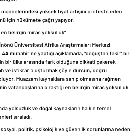
aç maddelerindeki yüksek fiyat artışını protesto eden
mü için hükümete çağrı yapıyor.
ı en belirgin miras yoksulluk”
 İnönü Üniversitesi Afrika Araştırmaları Merkezi
AA muhabirine yaptığı açıklamada, “doğuştan fakir” bir
ngin bir ülke arasında fark olduğuna dikkati çekerek
ah ve istikrar oluşturmak şöyle dursun, doğru
n oluyor. Muazzam kaynaklara sahip olmasına rağmen
nin vatandaşlarına bıraktığı en belirgin miras yoksulluk
nda yolsuzluk ve doğal kaynakların halkın temel
nleri sıraladı.
osyal, politik, psikolojik ve güvenlik sorunlarına neden