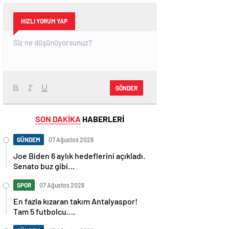
HIZLI YORUM YAP
GÖNDER
SON DAKİKA
HABERLERİ
GÜNDEM
07 Ağustos 2026
Joe Biden 6 aylık hedeflerini açıkladı.
Senato buz gibi…
SPOR
07 Ağustos 2026
En fazla kızaran takım Antalyaspor!
Tam 5 futbolcu….