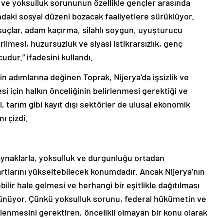
k ve yoksulluk sorununun özellikle gençler arasında
daki sosyal düzeni bozacak faaliyetlere sürüklüyor.
n suçlar, adam kaçırma, silahlı soygun, uyuşturucu
rilmesi, huzursuzluk ve siyasi istikrarsızlık, genç
cudur.” ifadesini kullandı.
 adımlarına değinen Toprak, Nijerya’da işsizlik ve
 için halkın önceliğinin belirlenmesi gerektiği ve
, tarım gibi kayıt dışı sektörler de ulusal ekonomik
ı çizdi.
kaynaklarla, yoksulluk ve durgunluğu ortadan
rtlarını yükseltebilecek konumdadır. Ancak Nijerya’nın
ilir hale gelmesi ve herhangi bir eşitlikle dağıtılması
ünüyor. Çünkü yoksulluk sorunu, federal hükümetin ve
ilenmesini gerektiren, öncelikli olmayan bir konu olarak