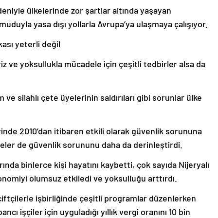
eniyle ülkelerinde zor şartlar altında yaşayan
 umuduyla yasa dışı yollarla Avrupa’ya ulaşmaya çalışıyor.
sı yeterli değil
z ve yoksullukla mücadele için çeşitli tedbirler alsa da
 ve silahlı çete üyelerinin saldırıları gibi sorunlar ülke
nde 2010’dan itibaren etkili olarak güvenlik sorununa
eteler de güvenlik sorununu daha da derinleştirdi.
rında binlerce kişi hayatını kaybetti, çok sayıda Nijeryalı
omiyi olumsuz etkiledi ve yoksulluğu arttırdı.
tçilerle işbirliğinde çeşitli programlar düzenlerken
bancı işçiler için uyguladığı yıllık vergi oranını 10 bin