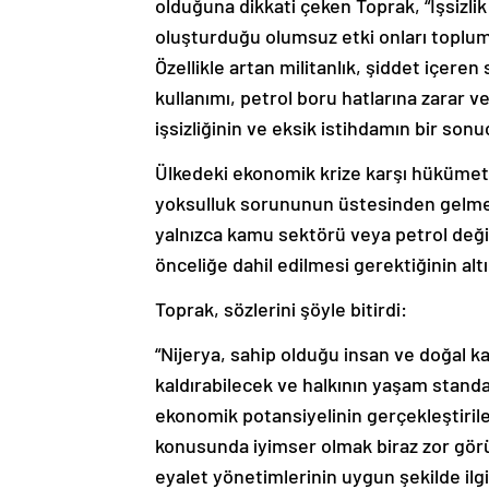
olduğuna dikkati çeken Toprak, “İşsizli
oluşturduğu olumsuz etki onları toplum
Özellikle artan militanlık, şiddet içere
kullanımı, petrol boru hatlarına zarar ve
işsizliğinin ve eksik istihdamın bir sonu
Ülkedeki ekonomik krize karşı hükümetin
yoksulluk sorununun üstesinden gelmesi
yalnızca kamu sektörü veya petrol değil
önceliğe dahil edilmesi gerektiğinin altın
Toprak, sözlerini şöyle bitirdi:
“Nijerya, sahip olduğu insan ve doğal 
kaldırabilecek ve halkının yaşam standa
ekonomik potansiyelinin gerçekleştirileb
konusunda iyimser olmak biraz zor gör
eyalet yönetimlerinin uygun şekilde ilg