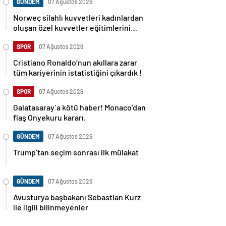
GÜNDEM
07 Ağustos 2026
Norweç silahlı kuvvetleri kadınlardan
oluşan özel kuvvetler eğitimlerini
başlattı.
SPOR
07 Ağustos 2026
Cristiano Ronaldo’nun akıllara zarar
tüm kariyerinin istatistiğini çıkardık !
SPOR
07 Ağustos 2026
Galatasaray’a kötü haber! Monaco’dan
flaş Onyekuru kararı.
GÜNDEM
07 Ağustos 2026
Trump’tan seçim sonrası ilk mülakat
GÜNDEM
07 Ağustos 2026
Avusturya başbakanı Sebastian Kurz
ile ilgili bilinmeyenler