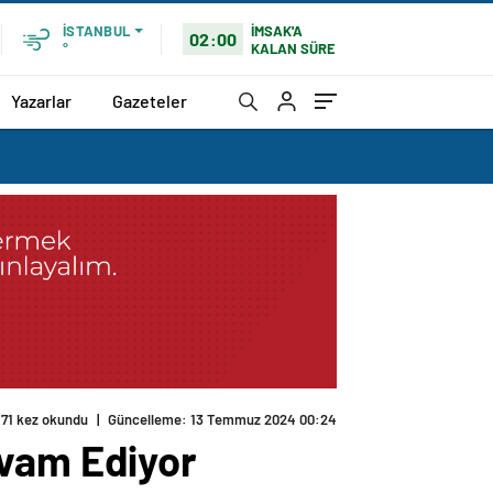
İMSAK'A
İSTANBUL
02:00
KALAN SÜRE
°
Yazarlar
Gazeteler
evam Ediyor