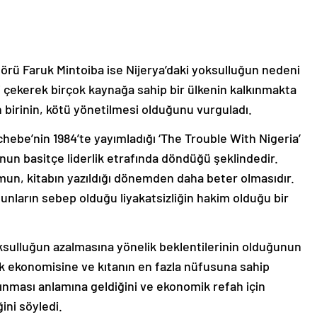
örü Faruk Mintoiba ise Nijerya’daki yoksulluğun nedeni
i çekerek birçok kaynağa sahip bir ülkenin kalkınmakta
birinin, kötü yönetilmesi olduğunu vurguladı.
chebe’nin 1984’te yayımladığı ‘The Trouble With Nigeria’
nunun basitçe liderlik etrafında döndüğü şeklindedir.
umun, kitabın yazıldığı dönemden daha beter olmasıdır.
bunların sebep olduğu liyakatsizliğin hakim olduğu bir
sulluğun azalmasına yönelik beklentilerinin olduğunun
yük ekonomisine ve kıtanın en fazla nüfusuna sahip
lkınması anlamına geldiğini ve ekonomik refah için
ini söyledi.