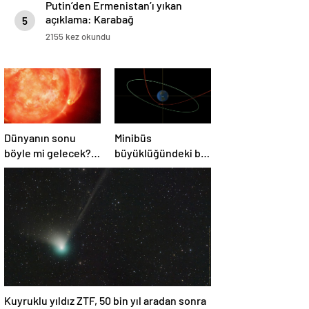
Putin’den Ermenistan’ı yıkan
açıklama: Karabağ
5
Azerbaycan’ın ayrılmaz bir
2155 kez okundu
parçasıdır!
Dünyanın sonu
Minibüs
böyle mi gelecek?
büyüklüğündeki bir
Gök bilimciler ilk
asteroit Dünya’yı
kez sönen yıldızın
‘sıyırdı’ geçti
gezegeni
yutmasına tanık
oldu
Kuyruklu yıldız ZTF, 50 bin yıl aradan sonra