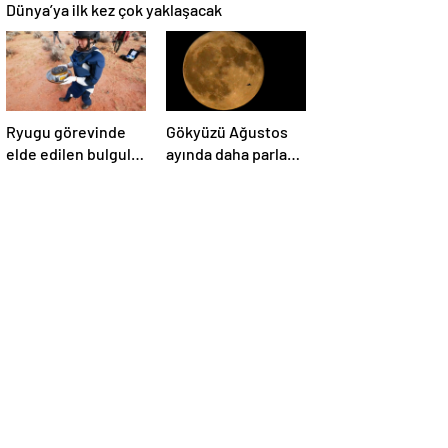
Dünya’ya ilk kez çok yaklaşacak
Ryugu görevinde
Gökyüzü Ağustos
elde edilen bulgular
ayında daha parlak:
suyun dünyaya
İki süper Ay
asteroitlerce
gözlemlenecek
getirilmiş
olabileceğini
gösteriyor