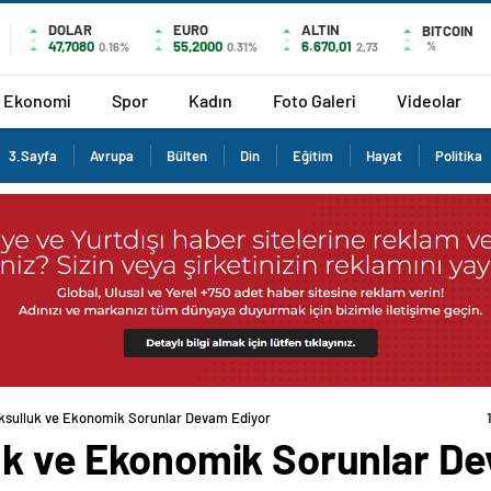
DOLAR
EURO
ALTIN
BITCOIN
47,7080
55,2000
6.670,01
%
0.16%
0.31%
2,73
Ekonomi
Spor
Kadın
Foto Galeri
Videolar
3.Sayfa
Avrupa
Bülten
Din
Eğitim
Hayat
Politika
oksulluk ve Ekonomik Sorunlar Devam Ediyor
luk ve Ekonomik Sorunlar D