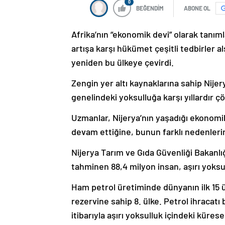
0
BEĞENDİM
ABONE OL
Afrika’nın “ekonomik devi” olarak tanım
artışa karşı hükümet çeşitli tedbirler a
yeniden bu ülkeye çevirdi.
Zengin yer altı kaynaklarına sahip Nij
genelindeki yoksulluğa karşı yıllardır
Uzmanlar, Nijerya’nın yaşadığı ekonomi
devam ettiğine, bunun farklı nedenlerin
Nijerya Tarım ve Gıda Güvenliği Bakanl
tahminen 88,4 milyon insan, aşırı yoksul
Ham petrol üretiminde dünyanın ilk 15 ü
rezervine sahip 8. ülke. Petrol ihracat
itibarıyla aşırı yoksulluk içindeki küre