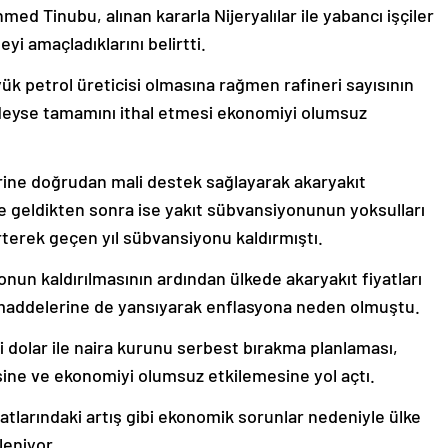
med Tinubu, alınan kararla Nijeryalılar ile yabancı işçiler
yi amaçladıklarını belirtti.
yük petrol üreticisi olmasına rağmen rafineri sayısının
edeyse tamamını ithal etmesi ekonomiyi olumsuz
rine doğrudan mali destek sağlayarak akaryakıt
 geldikten sonra ise yakıt sübvansiyonunun yoksulları
irterek geçen yıl sübvansiyonu kaldırmıştı.
un kaldırılmasının ardından ülkede akaryakıt fiyatları
maddelerine de yansıyarak enflasyona neden olmuştu.
i dolar ile naira kurunu serbest bırakma planlaması,
ine ve ekonomiyi olumsuz etkilemesine yol açtı.
yatlarındaki artış gibi ekonomik sorunlar nedeniyle ülke
eniyor.