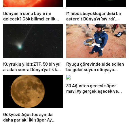
Dünyanın sonu böyle mi
Minibüs büyüklüğündeki bir
gelecek? Gök bilimciler ilk
asteroit Dünya’yı ‘sıyırdı’
kez sönen yıldızın gezegeni
geçti
yutmasına tanık oldu
Kuyruklu yıldız ZTF, 50 bin yıl
Ryugu görevinde elde edilen
aradan sonra Dünya’ya ilk kez
bulgular suyun dünyaya
çok yaklaşacak
asteroitlerce getirilmiş
olabileceğini gösteriyor
30 Ağustos gecesi süper
mavi Ay gerçekleşecek ve
aynı ayda ikinci kez dolunay
olacak
Gökyüzü Ağustos ayında
daha parlak: İki süper Ay
gözlemlenecek