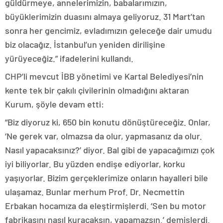
güldürmeye, annelerimizin, babalarımızın,
büyüklerimizin duasını almaya geliyoruz. 31 Mart’tan
sonra her gencimiz, evladımızın geleceğe dair umudu
biz olacağız. İstanbul’un yeniden dirilişine
yürüyeceğiz.” ifadelerini kullandı.
CHP’li mevcut İBB yönetimi ve Kartal Belediyesi’nin
kente tek bir çakılı çivilerinin olmadığını aktaran
Kurum, şöyle devam etti:
“Biz diyoruz ki, 650 bin konutu dönüştüreceğiz. Onlar,
‘Ne gerek var, olmazsa da olur, yapmasanız da olur.
Nasıl yapacaksınız?’ diyor. Bal gibi de yapacağımızı çok
iyi biliyorlar. Bu yüzden endişe ediyorlar, korku
yaşıyorlar. Bizim gerçeklerimize onların hayalleri bile
ulaşamaz. Bunlar merhum Prof. Dr. Necmettin
Erbakan hocamıza da eleştirmişlerdi. ‘Sen bu motor
fabrikasını nasıl kuracaksın, yapamazsın.’ demişlerdi.