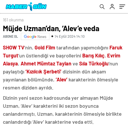
161 okunma
Müjde Uzman’dan, ‘Alev’e veda
14 Eylül 2024 14:10
ABONE OL
News
SHOW TV
‘nin,
Gold Film
tarafından yapımcılığını
Faruk
Turgut
‘un üstlendiği ve başrollerini
Barış Kılıç
,
Evrim
Alasya
,
Ahmet Mümtaz Taylan
ve
Sıla Türkoğlu
‘nun
paylaştığı
‘Kızılcık Şerbeti’
dizisinin dün akşam
yayınlanan bölümünde,
‘Alev’
karakterinin ölmesiyle
resmen diziden ayrıldı.
Dizinin yeni sezon kadrosunda yer almayan Müjde
Uzman, ‘Alev’ karakterini iki sezon boyunca
canlandırmıştı. Uzman, karakterinin ölmesiyle birlikte
canlandırdığı ‘Alev’ karakterine veda etti.