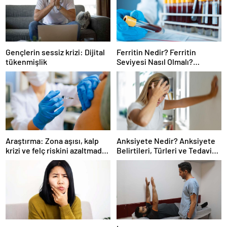
Gençlerin sessiz krizi: Dijital
Ferritin Nedir? Ferritin
tükenmişlik
Seviyesi Nasıl Olmalı?
Yüksekliği ve Düşüklüğü
Sağlığınızı Nasıl Etkiler?
Araştırma: Zona aşısı, kalp
Anksiyete Nedir? Anksiyete
krizi ve felç riskini azaltmada
Belirtileri, Türleri ve Tedavi
etkili olabilir
Yöntemleri Nelerdir?