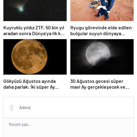
Kuyruklu yıldız ZTF, 50 bin yıl
Ryugu görevinde elde edilen
aradan sonra Dünya’ya ilk kez
bulgular suyun dünyaya
çok yaklaşacak
asteroitlerce getirilmiş
olabileceğini gösteriyor
Gökyüzü Ağustos ayında
30 Ağustos gecesi süper
daha parlak: İki süper Ay
mavi Ay gerçekleşecek ve
gözlemlenecek
aynı ayda ikinci kez dolunay
olacak