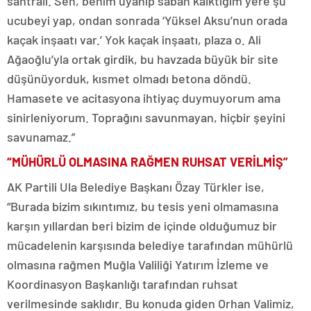
santrali. Sen, benim uyanıp sabah kalktığım yere şu
ucubeyi yap, ondan sonrada ‘Yüksel Aksu’nun orada
kaçak inşaatı var.’ Yok kaçak inşaatı, plaza o. Ali
Ağaoğlu’yla ortak girdik, bu havzada büyük bir site
düşünüyorduk, kısmet olmadı betona döndü.
Hamasete ve acitasyona ihtiyaç duymuyorum ama
sinirleniyorum. Toprağını savunmayan, hiçbir şeyini
savunamaz.”
“MÜHÜRLÜ OLMASINA RAĞMEN RUHSAT VERİLMİŞ”
AK Partili Ula Belediye Başkanı Özay Türkler ise,
“Burada bizim sıkıntımız, bu tesis yeni olmamasına
karşın yıllardan beri bizim de içinde olduğumuz bir
mücadelenin karşısında belediye tarafından mühürlü
olmasına rağmen Muğla Valiliği Yatırım İzleme ve
Koordinasyon Başkanlığı tarafından ruhsat
verilmesinde saklıdır. Bu konuda giden Orhan Valimiz,