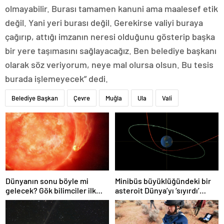
olmayabilir. Burası tamamen kanuni ama maalesef etik
değil. Yani yeri burası değil. Gerekirse valiyi buraya
çağırıp, attığı imzanın neresi olduğunu gösterip başka
bir yere taşımasını sağlayacağız. Ben belediye başkanı
olarak söz veriyorum, neye mal olursa olsun. Bu tesis
burada işlemeyecek” dedi.
Belediye Başkan
Çevre
Muğla
Ula
Vali
Dünyanın sonu böyle mi
Minibüs büyüklüğündeki bir
gelecek? Gök bilimciler ilk
asteroit Dünya’yı ‘sıyırdı’
kez sönen yıldızın gezegeni
geçti
yutmasına tanık oldu