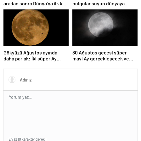
aradan sonra Dünya’ya ilk kez
bulgular suyun dünyaya
çok yaklaşacak
asteroitlerce getirilmiş
olabileceğini gösteriyor
Gökyüzü Ağustos ayında
30 Ağustos gecesi süper
daha parlak: İki süper Ay
mavi Ay gerçekleşecek ve
gözlemlenecek
aynı ayda ikinci kez dolunay
olacak
En az 10 karakter gerekli