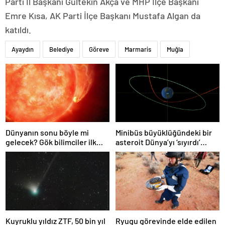
Parti İl Başkanı Gültekin Akça ve MHP İlçe Başkanı
Emre Kısa, AK Parti İlçe Başkanı Mustafa Algan da
katıldı.
Ayaydın
Belediye
Göreve
Marmaris
Muğla
Dünyanın sonu böyle mi
Minibüs büyüklüğündeki bir
gelecek? Gök bilimciler ilk
asteroit Dünya’yı ‘sıyırdı’
kez sönen yıldızın gezegeni
geçti
yutmasına tanık oldu
Kuyruklu yıldız ZTF, 50 bin yıl
Ryugu görevinde elde edilen