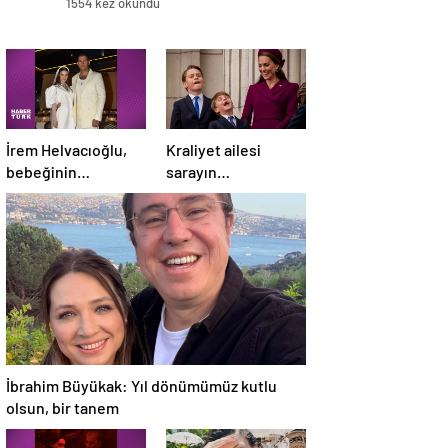
1554 kez okundu
İrem Helvacıoğlu,
Kraliyet ailesi
bebeğinin
sarayın
cinsiyetini böyle
balkonunda: Prens
açıkladı
Louis herkesten rol
çaldı
İbrahim Büyükak: Yıl dönümümüz kutlu
olsun, bir tanem