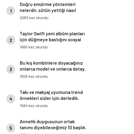
Doğru emzirme yöntemleri
nelerdir, sütün yettiği nasıl
1
anlaşılır?
2083 kez okundu
Taylor Swift yeni albüm planları
için düğmeye bastığını sosyal
2
medyadan duyurdu!
1665 kez okundu
Bu kış kombinlere doyacağınız
onlarca model ve onlarca detay.
3
1609 kez okundu
Takı ve makyaj uyumuna trend
örnekleri sizler için derledik.
4
1584 kez okundu
Annelik duygusunun ortak
tanımı diyebileceğimiz 10 başlık.
5