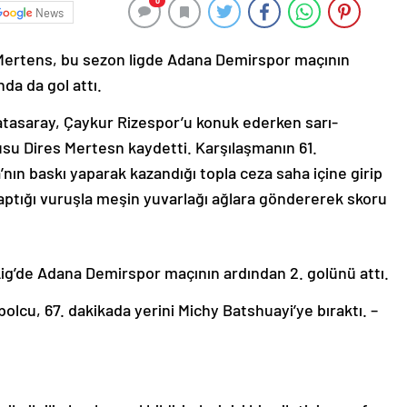
0
News
s Mertens, bu sezon ligde Adana Demirspor maçının
da da gol attı.
latasaray, Çaykur Rizespor’u konuk ederken sarı-
lcusu Dires Mertesn kaydetti. Karşılaşmanın 61.
nın baskı yaparak kazandığı topla ceza saha içine girip
ptığı vuruşla meşin yuvarlağı ağlara göndererek skoru
ig’de Adana Demirspor maçının ardından 2. golünü attı.
olcu, 67. dakikada yerini Michy Batshuayi’ye bıraktı. –