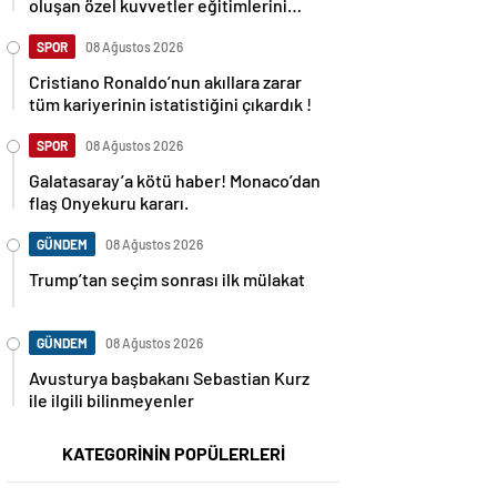
oluşan özel kuvvetler eğitimlerini
başlattı.
SPOR
08 Ağustos 2026
Cristiano Ronaldo’nun akıllara zarar
tüm kariyerinin istatistiğini çıkardık !
SPOR
08 Ağustos 2026
Galatasaray’a kötü haber! Monaco’dan
flaş Onyekuru kararı.
GÜNDEM
08 Ağustos 2026
Trump’tan seçim sonrası ilk mülakat
GÜNDEM
08 Ağustos 2026
Avusturya başbakanı Sebastian Kurz
ile ilgili bilinmeyenler
KATEGORİNİN POPÜLERLERİ