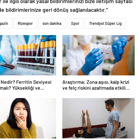
le ilgili olarak yasal bildirimlerinizi bize iletişim sayfası
de bildirimlerinize geri dönüş sağlanılacaktır.”
azin
Rizespor
son dakika
Spor
Trendyol Süper Lig
n Nedir? Ferritin Seviyesi
Araştırma: Zona aşısı, kalp krizi
lmalı? Yüksekliği ve
ve felç riskini azaltmada etkili
ğü Sağlığınızı Nasıl
olabilir
?