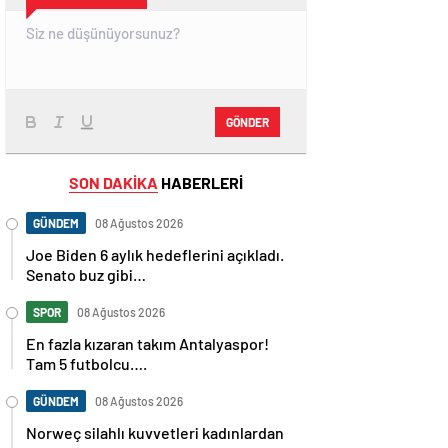
GÖNDER
SON DAKİKA
HABERLERİ
GÜNDEM
08 Ağustos 2026
Joe Biden 6 aylık hedeflerini açıkladı.
Senato buz gibi…
SPOR
08 Ağustos 2026
En fazla kızaran takım Antalyaspor!
Tam 5 futbolcu….
GÜNDEM
08 Ağustos 2026
Norweç silahlı kuvvetleri kadınlardan