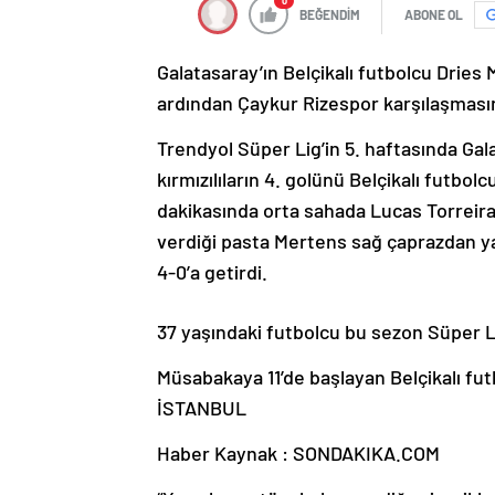
0
BEĞENDİM
ABONE OL
Galatasaray’ın Belçikalı futbolcu Drie
ardından Çaykur Rizespor karşılaşmasın
Trendyol Süper Lig’in 5. haftasında Ga
kırmızılıların 4. golünü Belçikalı futbo
dakikasında orta sahada Lucas Torreira’
verdiği pasta Mertens sağ çaprazdan ya
4-0’a getirdi.
37 yaşındaki futbolcu bu sezon Süper L
Müsabakaya 11’de başlayan Belçikalı futb
İSTANBUL
Haber Kaynak : SONDAKIKA.COM