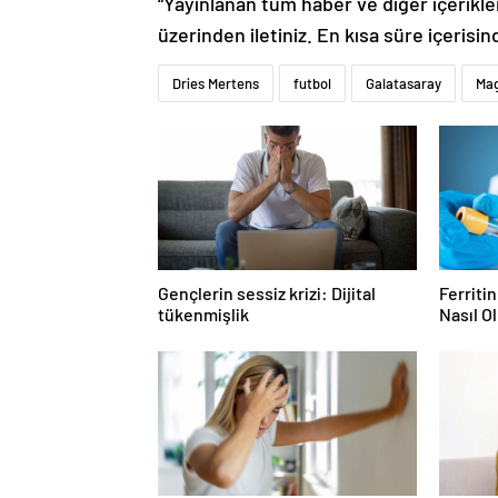
“Yayınlanan tüm haber ve diğer içerikler i
üzerinden iletiniz. En kısa süre içerisin
Dries Mertens
futbol
Galatasaray
Mag
Gençlerin sessiz krizi: Dijital
Ferriti
tükenmişlik
Nasıl O
Düşüklü
Etkiler