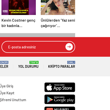
Kevin Costner genç
Ünlülerden ‘Yaz seni
bir kadınla
çağırıyor’
görüntülendi
paylaşımları
KONOMİ
TRAFİK
CANLI
TELER
YOL DURUMU
KRIPTO PARALAR
Üye Giriş
Üye Kayıt
Şifremi Unuttum