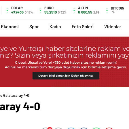
DOLAR
EURO
ALTIN
BITCOIN
47,7436
55,2510
6.660,55
%
0.18%
0.32%
2,59
Ekonomi
Spor
Kadın
Foto Galeri
Videolar
le Galatasaray 4-0
saray 4-0