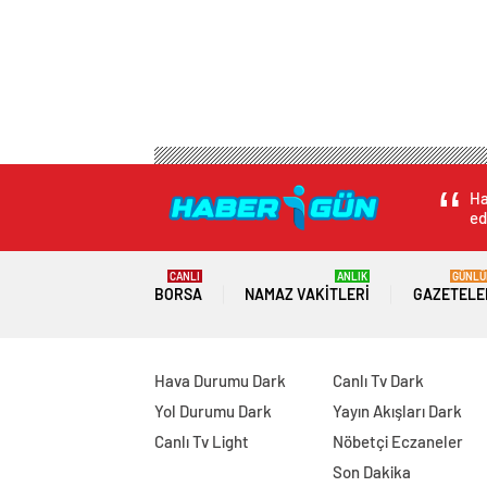
Ha
ed
CANLI
ANLIK
GÜNLÜ
BORSA
NAMAZ VAKITLERI
GAZETELE
Hava Durumu Dark
Canlı Tv Dark
Yol Durumu Dark
Yayın Akışları Dark
Canlı Tv Light
Nöbetçi Eczaneler
Son Dakika