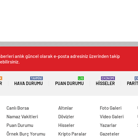
berleri anlık güncel olarak e-posta adresiniz üzerinden takip
ebilirsiniz.
K
TAHMİNİ
LİG
EKONOMİ
E
R
HAVA DURUMU
PUAN DURUMU
HISSELER
PARI
Canlı Borsa
Altınlar
Foto Galeri
Namaz Vakitleri
Dövizler
Video Galeri
Puan Durumu
Hisseler
Yazarlar
Örnek Burç Yorumu
Kripto Paralar
Gazeteler