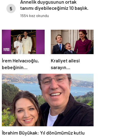
Annelik duygusunun ortak
tanımı diyebileceğimiz 10 başlık.
5
1554 kez okundu
İrem Helvacıoğlu,
Kraliyet ailesi
bebeğinin
sarayın
cinsiyetini böyle
balkonunda: Prens
açıkladı
Louis herkesten rol
çaldı
İbrahim Büyükak: Yıl dönümümüz kutlu