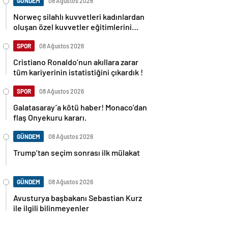
GÜNDEM
08 Ağustos 2026
Norweç silahlı kuvvetleri kadınlardan
oluşan özel kuvvetler eğitimlerini
başlattı.
SPOR
08 Ağustos 2026
Cristiano Ronaldo’nun akıllara zarar
tüm kariyerinin istatistiğini çıkardık !
SPOR
08 Ağustos 2026
Galatasaray’a kötü haber! Monaco’dan
flaş Onyekuru kararı.
GÜNDEM
08 Ağustos 2026
Trump’tan seçim sonrası ilk mülakat
GÜNDEM
08 Ağustos 2026
Avusturya başbakanı Sebastian Kurz
ile ilgili bilinmeyenler