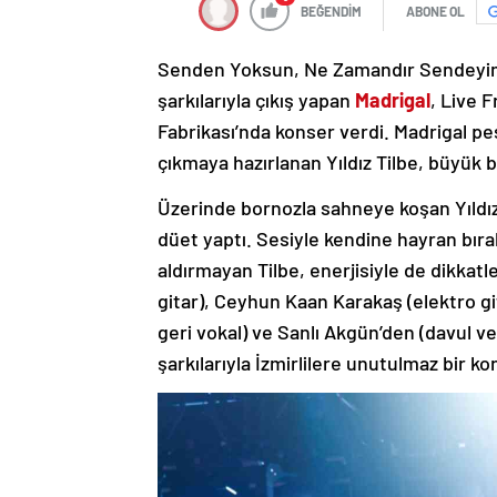
BEĞENDİM
ABONE OL
Senden Yoksun, Ne Zamandır Sendeyim,
şarkılarıyla çıkış yapan
Madrigal
, Live 
Fabrikası’nda konser verdi. Madrigal p
çıkmaya hazırlanan Yıldız Tilbe, büyük bi
Üzerinde bornozla sahneye koşan Yıldız
düet yaptı. Sesiyle kendine hayran bırak
aldırmayan Tilbe, enerjisiyle de dikkatl
gitar), Ceyhun Kaan Karakaş (elektro git
geri vokal) ve Sanlı Akgün’den (davul ve
şarkılarıyla İzmirlilere unutulmaz bir ko