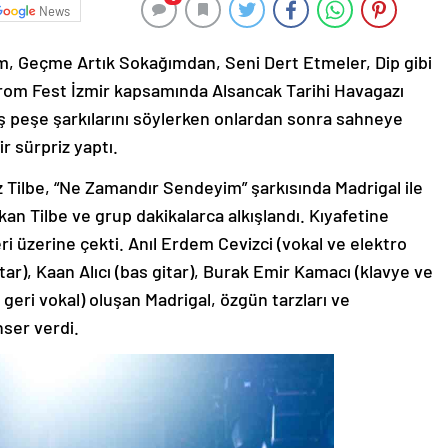
News
 Geçme Artık Sokağımdan, Seni Dert Etmeler, Dip gibi
From Fest İzmir kapsamında Alsancak Tarihi Havagazı
eş peşe şarkılarını söylerken onlardan sonra sahneye
r sürpriz yaptı.
 Tilbe, “Ne Zamandır Sendeyim” şarkısında Madrigal ile
an Tilbe ve grup dakikalarca alkışlandı. Kıyafetine
eri üzerine çekti. Anıl Erdem Cevizci (vokal ve elektro
ar), Kaan Alıcı (bas gitar), Burak Emir Kamacı (klavye ve
 geri vokal) oluşan Madrigal, özgün tarzları ve
nser verdi.