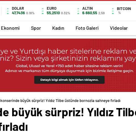
DOLAR
EURO
ALTIN
BITCOIN
47,7436
55,2510
6.660,55
%
0.18%
0.32%
2,59
Ekonomi
Spor
Kadın
Foto Galeri
Videolar
 konserinde büyük sürpriz! Yıldız Tilbe üstünde bornozla sahneye fırladı
e büyük sürpriz! Yıldız Til
ırladı