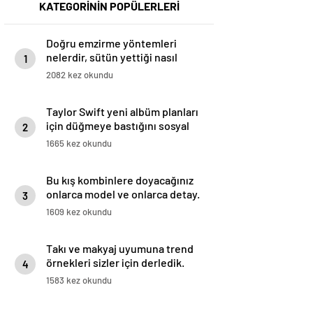
KATEGORİNİN POPÜLERLERİ
Doğru emzirme yöntemleri
nelerdir, sütün yettiği nasıl
1
anlaşılır?
2082 kez okundu
Taylor Swift yeni albüm planları
için düğmeye bastığını sosyal
2
medyadan duyurdu!
1665 kez okundu
Bu kış kombinlere doyacağınız
onlarca model ve onlarca detay.
3
1609 kez okundu
Takı ve makyaj uyumuna trend
örnekleri sizler için derledik.
4
1583 kez okundu