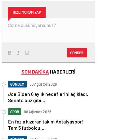
HIZLI YORUM YAP
GÖNDER
SON DAKİKA
HABERLERİ
GÜNDEM
08 Ağustos 2026
Joe Biden 6 aylık hedeflerini açıkladı.
Senato buz gibi…
SPOR
08 Ağustos 2026
En fazla kızaran takım Antalyaspor!
Tam 5 futbolcu….