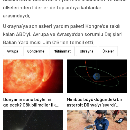
ülkelerinden liderler de toplantıya katılanlar
arasındaydı.
Ukrayna’ya son askeri yardım paketi Kongre’de takılı
kalan ABD’yi, Avrupa ve Avrasya’dan sorumlu Dışişleri
Bakan Yardımcısı Jim O’Brien temsil etti.
Avrupa
Gönderme
Mühimmat
Ukrayna
Ülkeler
Dünyanın sonu böyle mi
Minibüs büyüklüğündeki bir
gelecek? Gök bilimciler ilk
asteroit Dünya’yı ‘sıyırdı’
kez sönen yıldızın gezegeni
geçti
yutmasına tanık oldu