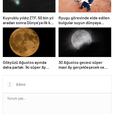
Kuyruklu yıldız ZTF, 50 bin yıl
Ryugu görevinde elde edilen
aradan sonra Dünya’ya ilk kez
bulgular suyun dünyaya
çok yaklaşacak
asteroitlerce getirilmiş
olabileceğini gösteriyor
Gökyüzü Ağustos ayında
30 Ağustos gecesi süper
daha parlak: İki süper Ay
mavi Ay gerçekleşecek ve
gözlemlenecek
aynı ayda ikinci kez dolunay
olacak