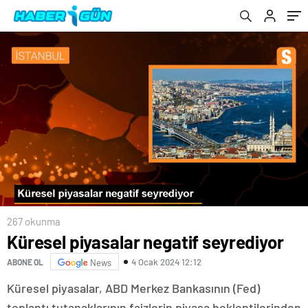
267 okunma
Küresel piyasalar negatif seyrediyor
4 Ocak 2024 12:12
ABONE OL
News
Küresel piyasalar, ABD Merkez Bankasının (Fed)
toplantı tutanaklarının faizlerin piyasa beklentilerinden