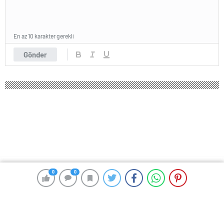
En az 10 karakter gerekli
Gönder
0
0
0
0