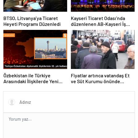
BTSO, Litvanya’ya Ticaret
Kayseri Ticaret Odası’nda
Heyeti Programı Düzenledi
düzenlenen AB-Kayseri İş
Forumu’nda yeşil dönüşüm
ve dijitalleşme vurgusu
yapıldı
Özbekistan ile Türkiye
Fiyatlar artınca vatandaş Et
Arasındaki İlişkilerde Yeni
ve Süt Kurumu önünde
Dönem
kuyruk oldu