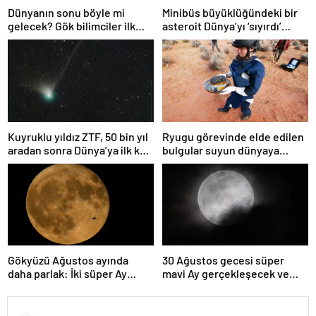
Dünyanın sonu böyle mi
Minibüs büyüklüğündeki bir
gelecek? Gök bilimciler ilk
asteroit Dünya’yı ‘sıyırdı’
kez sönen yıldızın gezegeni
geçti
yutmasına tanık oldu
Kuyruklu yıldız ZTF, 50 bin yıl
Ryugu görevinde elde edilen
aradan sonra Dünya’ya ilk kez
bulgular suyun dünyaya
çok yaklaşacak
asteroitlerce getirilmiş
olabileceğini gösteriyor
Gökyüzü Ağustos ayında
30 Ağustos gecesi süper
daha parlak: İki süper Ay
mavi Ay gerçekleşecek ve
gözlemlenecek
aynı ayda ikinci kez dolunay
olacak