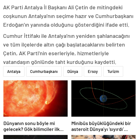
AK Parti Antalya İl Başkanı Ali Çetin de mitingdeki
coşkunun Antalya’nın seçime hazır ve Cumhurbaşkanı
Erdoğan’ın yanında olduğunu gösterdiğini ifade etti.
Cumhur İttifakı ile Antalya’nın yeniden şahlanacağını
ve tüm ilçelerde altın çağı başlatacaklarını belirten
Çetin, AK Parti’nin eserleriyle, hizmetleriyle
vatandaşın gönlünde taht kurduğunu kaydetti.
Antalya
Cumhurbaşkanı
Dünya
Ersoy
Turizm
Dünyanın sonu böyle mi
Minibüs büyüklüğündeki bir
gelecek? Gök bilimciler ilk
asteroit Dünya’yı ‘sıyırdı’
kez sönen yıldızın gezegeni
geçti