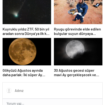
yutmasına tanık oldu
Kuyruklu yıldız ZTF, 50 bin yıl
Ryugu görevinde elde edilen
aradan sonra Dünya’ya ilk kez
bulgular suyun dünyaya
çok yaklaşacak
asteroitlerce getirilmiş
olabileceğini gösteriyor
Gökyüzü Ağustos ayında
30 Ağustos gecesi süper
daha parlak: İki süper Ay
mavi Ay gerçekleşecek ve
gözlemlenecek
aynı ayda ikinci kez dolunay
olacak