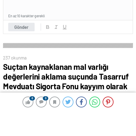
En az 10 karakter gerekli
Gönder
237 okunma
Suçtan kaynaklanan mal varlığı
değerlerini aklama suçunda Tasarruf
Mevduatı Sigorta Fonu kayyım olarak
atanabilecek
0
0
0
0
18 Nisan 2024 00:48
ABONE OL
News
Suçtan kaynaklanan mal varlığı değerlerini aklama,
silahlı örgüt, terörizmin finansmanı suçlarının bir
şirketin faaliyeti çerçevesinde işlenmesi halinde