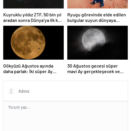
Kuyruklu yıldız ZTF, 50 bin yıl
Ryugu görevinde elde edilen
aradan sonra Dünya’ya ilk kez
bulgular suyun dünyaya
çok yaklaşacak
asteroitlerce getirilmiş
olabileceğini gösteriyor
Gökyüzü Ağustos ayında
30 Ağustos gecesi süper
daha parlak: İki süper Ay
mavi Ay gerçekleşecek ve
gözlemlenecek
aynı ayda ikinci kez dolunay
olacak