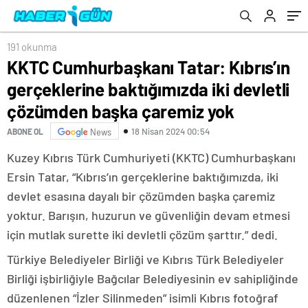
çözümden başka çaremiz yok
Fonu kayyım olarak atanabilecek
191 okunma
KKTC Cumhurbaşkanı Tatar: Kıbrıs’ın
gerçeklerine baktığımızda iki devletli
çözümden başka çaremiz yok
18 Nisan 2024 00:54
ABONE OL
News
Kuzey Kıbrıs Türk Cumhuriyeti (KKTC) Cumhurbaşkanı
Ersin Tatar, “Kıbrıs’ın gerçeklerine baktığımızda, iki
devlet esasına dayalı bir çözümden başka çaremiz
yoktur. Barışın, huzurun ve güvenliğin devam etmesi
için mutlak surette iki devletli çözüm şarttır.” dedi.
Türkiye Belediyeler Birliği ve Kıbrıs Türk Belediyeler
Birliği işbirliğiyle Bağcılar Belediyesinin ev sahipliğinde
düzenlenen “İzler Silinmeden” isimli Kıbrıs fotoğraf