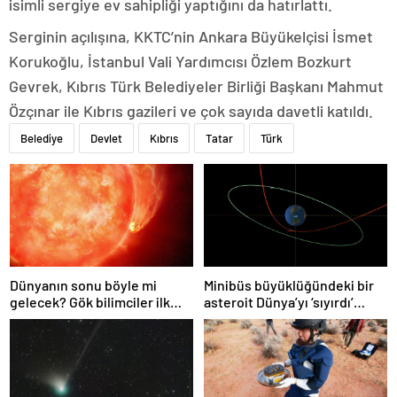
isimli sergiye ev sahipliği yaptığını da hatırlattı.
Serginin açılışına, KKTC’nin Ankara Büyükelçisi İsmet
Korukoğlu, İstanbul Vali Yardımcısı Özlem Bozkurt
Gevrek, Kıbrıs Türk Belediyeler Birliği Başkanı Mahmut
Özçınar ile Kıbrıs gazileri ve çok sayıda davetli katıldı.
Belediye
Devlet
Kıbrıs
Tatar
Türk
Dünyanın sonu böyle mi
Minibüs büyüklüğündeki bir
gelecek? Gök bilimciler ilk
asteroit Dünya’yı ‘sıyırdı’
kez sönen yıldızın gezegeni
geçti
yutmasına tanık oldu