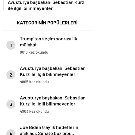
ile ilgili bilinmeyenler
KATEGORİNİN POPÜLERLERİ
Trump’tan seçim sonrası ilk
mülakat
1
8013 kez okundu
Avusturya başbakanı Sebastian
Kurz ile ilgili bilinmeyenler
2
4995 kez okundu
Avusturya başbakanı Sebastian
Kurz ile ilgili bilinmeyenler
3
4963 kez okundu
Joe Biden 6 aylık hedeflerini
açıkladı. Senato buz gibi…
4