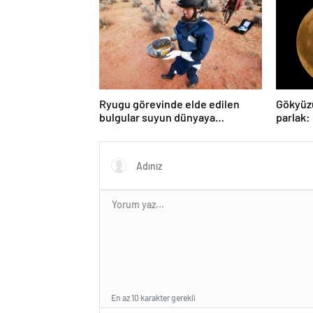
Ryugu görevinde elde edilen
Gökyüz
bulgular suyun dünyaya
parlak:
asteroitlerce getirilmiş
gözlem
olabileceğini gösteriyor
En az 10 karakter gerekli
Gönder