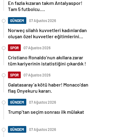
Tam 5 futbolcu….
GÜNDEM
07 Ağustos 2026
Norweç silahlı kuvvetleri kadınlardan
oluşan özel kuvvetler eğitimlerini
başlattı.
SPOR
07 Ağustos 2026
Cristiano Ronaldo’nun akıllara zarar
tüm kariyerinin istatistiğini çıkardık !
SPOR
07 Ağustos 2026
Galatasaray’a kötü haber! Monaco’dan
flaş Onyekuru kararı.
GÜNDEM
07 Ağustos 2026
Trump’tan seçim sonrası ilk mülakat
GÜNDEM
07 Ağustos 2026
Avusturya başbakanı Sebastian Kurz