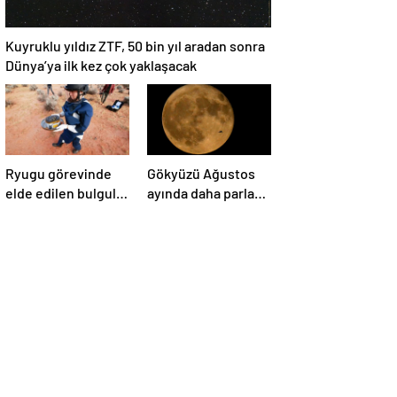
Kuyruklu yıldız ZTF, 50 bin yıl aradan sonra
Dünya’ya ilk kez çok yaklaşacak
Ryugu görevinde
Gökyüzü Ağustos
elde edilen bulgular
ayında daha parlak:
suyun dünyaya
İki süper Ay
asteroitlerce
gözlemlenecek
getirilmiş
olabileceğini
gösteriyor