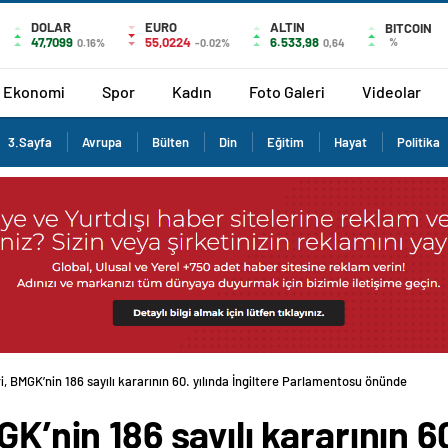
DOLAR
EURO
ALTIN
BITCOIN
47,7099
55,0224
6.533,98
%
0.16%
-0.02%
0,64
Ekonomi
Spor
Kadın
Foto Galeri
Videolar
3.Sayfa
Avrupa
Bülten
Din
Eğitim
Hayat
Politika
ri, BMGK’nin 186 sayılı kararının 60. yılında İngiltere Parlamentosu önünde prote
K’nin 186 sayılı kararının 60