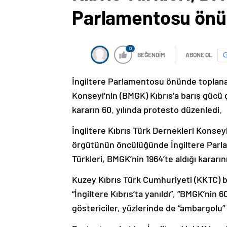
Parlamentosu önü
0
BEĞENDİM
ABONE OL
İngiltere Parlamentosu önünde toplanan 
Konseyi’nin (BMGK) Kıbrıs’a barış gücü g
kararın 60. yılında protesto düzenledi.
İngiltere Kıbrıs Türk Dernekleri Konsey
örgütünün öncülüğünde İngiltere Parl
Türkleri, BMGK’nin 1964’te aldığı kararını
Kuzey Kıbrıs Türk Cumhuriyeti (KKTC) bay
“İngiltere Kıbrıs’ta yanıldı”, “BMGK’nin 60
göstericiler, yüzlerinde de “ambargolu” 
Protestoya katılan İngiltere’deki Kıbrıs 