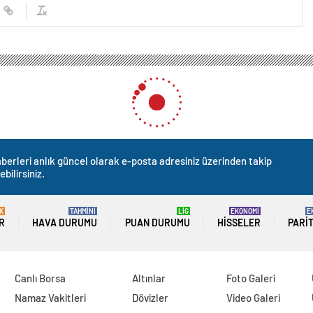
kanı Bahçeli: “Ramazan ayının bereketiyle Filistin halkının gözyaşları silinmelid
Bahçeli: “Ramazan ayının be
silinmelidir.