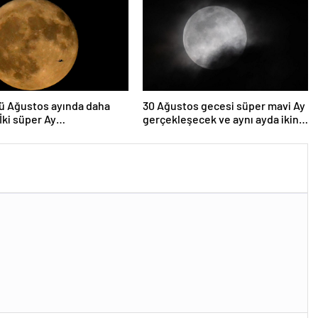
ü Ağustos ayında daha
30 Ağustos gecesi süper mavi Ay
 İki süper Ay
gerçekleşecek ve aynı ayda ikinci
lenecek
kez dolunay olacak