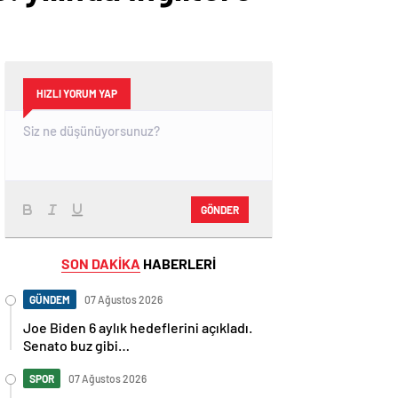
HIZLI YORUM YAP
GÖNDER
SON DAKİKA
HABERLERİ
GÜNDEM
07 Ağustos 2026
Joe Biden 6 aylık hedeflerini açıkladı.
Senato buz gibi…
SPOR
07 Ağustos 2026
En fazla kızaran takım Antalyaspor!