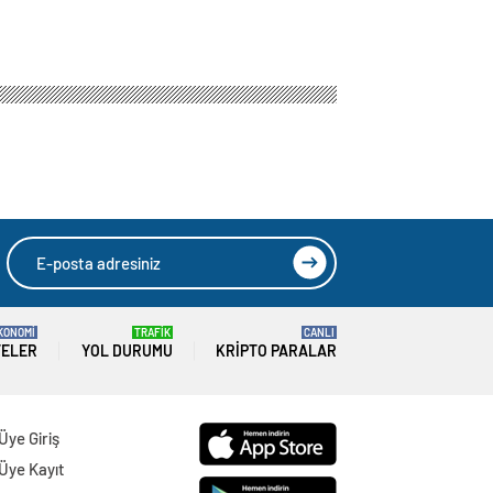
ir.
reketiyle Filistin
HIZLI YORUM YAP
GÖNDER