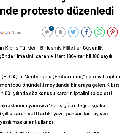
nde protesto düzenledi
0
News
Kıbrıs Türkleri, Birleşmiş Milletler Güvenlik
önderilmesini içeren 4 Mart 1964 tarihli 186 sayılı
i (BTCA) ile “Ambargolu (Embargoed)” adlı sivil toplum
amentosu önündeki meydanda bir araya gelen Kıbrıs
n 60. yılında söz konusu kararın iptalini talep etti.
raklarının yanı sıra “Barış gücü değil, işgalci”,
 yıllık kararı yetti artık” yazılı pankartlar taşıyan
yazılı maskeler kullandı.
Türkleri, BMGK’nin 186 sayılı kararının, KKTC’nin