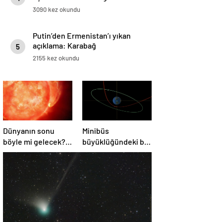
3090 kez okundu
Putin’den Ermenistan’ı yıkan
açıklama: Karabağ
5
Azerbaycan’ın ayrılmaz bir
2155 kez okundu
parçasıdır!
Dünyanın sonu
Minibüs
böyle mi gelecek?
büyüklüğündeki bir
Gök bilimciler ilk
asteroit Dünya’yı
kez sönen yıldızın
‘sıyırdı’ geçti
gezegeni
yutmasına tanık
oldu