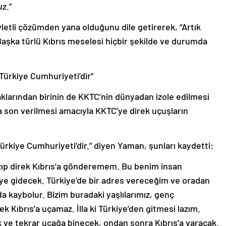
evletli çözümden yana olduğunu dile getirerek, “Artık
 Başka türlü Kıbrıs meselesi hiçbir şekilde ve durumda
Türkiye Cumhuriyeti’dir”
klarından birinin de KKTC’nin dünyadan izole edilmesi
a son verilmesi amacıyla KKTC’ye direk uçuşların
rkiye Cumhuriyeti’dir.” diyen Yaman, şunları kaydetti:
zıp direk Kıbrıs’a gönderemem. Bu benim insan
ye’ye gidecek. Türkiye’de bir adres vereceğim ve oradan
lda kaybolur. Bizim buradaki yaşlılarımız, genç
k Kıbrıs’a uçamaz. İlla ki Türkiye’den gitmesi lazım.
 ve tekrar uçağa binecek, ondan sonra Kıbrıs’a varacak.