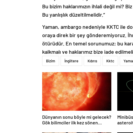
Bu bizim haklarımızın ihlali değil mi? 
Bu yanlışlık düzeltilmelidir.”
Yaman, ambargo nedeniyle KKTC ile doğ
oraya direk bir şey gönderemiyoruz. İhr
ötürüdür. En temel sorunumuz; bu karard
kalkmalı ve haklarımız bize iade edilmelid
Bizim
İngiltere
Kıbrıs
Kktc
Yama
Dünyanın sonu böyle mi gelecek?
Minibüs
Gök bilimciler ilk kez sönen
asteroit
yıldızın gezegeni yutmasına tanık
oldu