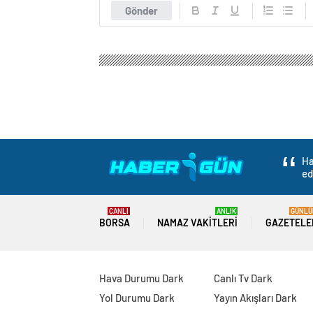
Haber Bir Gün
Gündem
Politika
MHP Genel Baş
MHP Genel Başkanı 
halkının gözyaşları 