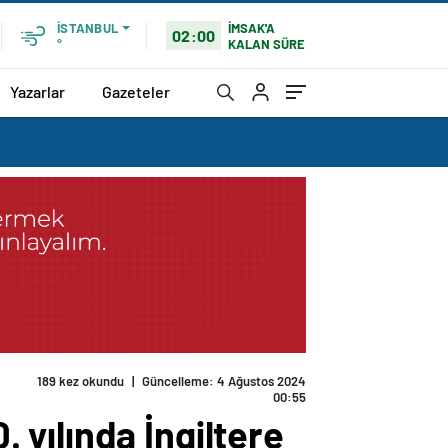
İMSAK'A
İSTANBUL
02:00
KALAN SÜRE
°
Yazarlar
Gazeteler
sto düzenledi
. yılında İngiltere