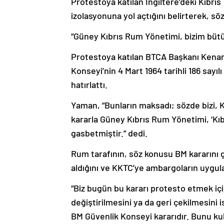
izolasyonuna yol açtığını belirterek, s
“Güney Kıbrıs Rum Yönetimi, bizim bütü
Protestoya katılan BTCA Başkanı Kenan
Konseyi’nin 4 Mart 1964 tarihli 186 sayılı
hatırlattı.
Yaman, “Bunların maksadı; sözde bizi,
kararla Güney Kıbrıs Rum Yönetimi, ‘Kıb
gasbetmiştir.” dedi.
Rum tarafının, söz konusu BM kararını g
aldığını ve KKTC’ye ambargoların uygula
“Biz bugün bu kararı protesto etmek için
değiştirilmesini ya da geri çekilmesini 
BM Güvenlik Konseyi kararıdır. Bunu ku
açıktır. Biz bunun düzeltilmesini istiyor