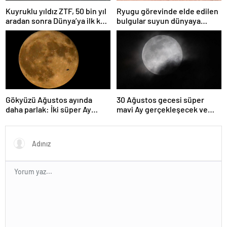
Kuyruklu yıldız ZTF, 50 bin yıl
Ryugu görevinde elde edilen
aradan sonra Dünya’ya ilk kez
bulgular suyun dünyaya
çok yaklaşacak
asteroitlerce getirilmiş
olabileceğini gösteriyor
Gökyüzü Ağustos ayında
30 Ağustos gecesi süper
daha parlak: İki süper Ay
mavi Ay gerçekleşecek ve
gözlemlenecek
aynı ayda ikinci kez dolunay
olacak