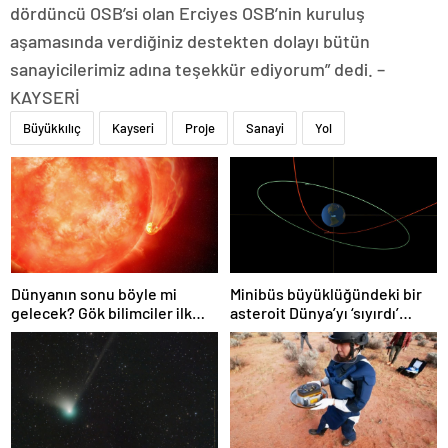
dördüncü OSB’si olan Erciyes OSB’nin kuruluş
aşamasında verdiğiniz destekten dolayı bütün
sanayicilerimiz adına teşekkür ediyorum” dedi. –
KAYSERİ
Büyükkılıç
Kayseri
Proje
Sanayi
Yol
Dünyanın sonu böyle mi
Minibüs büyüklüğündeki bir
gelecek? Gök bilimciler ilk
asteroit Dünya’yı ‘sıyırdı’
kez sönen yıldızın gezegeni
geçti
yutmasına tanık oldu