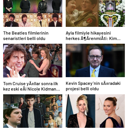
The Beatles filmlerinin
Ayla filmiyle hikayesini
senaristleri belli oldu
herkes Ã¶ÄrenmiÅti: Kim
Eunja hayatÄ±nÄ± kaybetti
Kevin Spacey’nin sÄ±radaki
Tom Cruise yÄ±llar sonra ilk
projesi belli oldu
kez eski eÅi Nicole Kidman
hakkÄ±nda konuÅtu