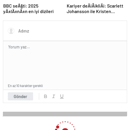
BBC seÃ§ti: 2025
Kariyer deÄiÅikliÄi: Scarlett
yÄ±lÄ±nÄ±n en iyi dizileri
Johansson ile Kristen
Stewart yÃ¶netmen oldu
En az 10 karakter gerekli
Gönder