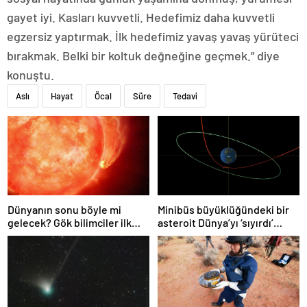
gayet iyi. Kasları kuvvetli. Hedefimiz daha kuvvetli
egzersiz yaptırmak. İlk hedefimiz yavaş yavaş yürüteci
bırakmak. Belki bir koltuk değneğine geçmek.” diye
konuştu.
Aslı
Hayat
Öcal
Süre
Tedavi
Dünyanın sonu böyle mi
Minibüs büyüklüğündeki bir
gelecek? Gök bilimciler ilk
asteroit Dünya’yı ‘sıyırdı’
kez sönen yıldızın gezegeni
geçti
yutmasına tanık oldu