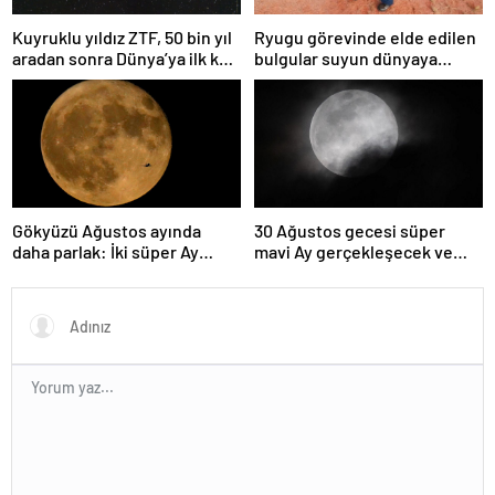
Kuyruklu yıldız ZTF, 50 bin yıl
Ryugu görevinde elde edilen
aradan sonra Dünya’ya ilk kez
bulgular suyun dünyaya
çok yaklaşacak
asteroitlerce getirilmiş
olabileceğini gösteriyor
Gökyüzü Ağustos ayında
30 Ağustos gecesi süper
daha parlak: İki süper Ay
mavi Ay gerçekleşecek ve
gözlemlenecek
aynı ayda ikinci kez dolunay
olacak