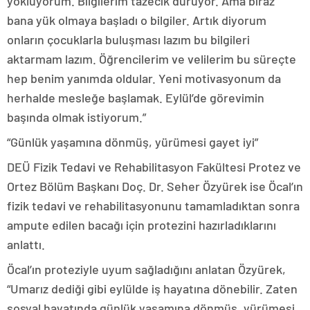
yokluyorum. Bilgilerim tazecik duruyor. Ama biraz
bana yük olmaya başladı o bilgiler. Artık diyorum
onların çocuklarla buluşması lazım bu bilgileri
aktarmam lazım. Öğrencilerim ve velilerim bu süreçte
hep benim yanımda oldular. Yeni motivasyonum da
herhalde mesleğe başlamak. Eylül’de görevimin
başında olmak istiyorum.”
“Günlük yaşamına dönmüş, yürümesi gayet iyi”
DEÜ Fizik Tedavi ve Rehabilitasyon Fakültesi Protez ve
Ortez Bölüm Başkanı Doç. Dr. Seher Özyürek ise Öcal’ın
fizik tedavi ve rehabilitasyonunu tamamladıktan sonra
ampute edilen bacağı için protezini hazırladıklarını
anlattı.
Öcal’ın proteziyle uyum sağladığını anlatan Özyürek,
“Umarız dediği gibi eylülde iş hayatına dönebilir. Zaten
sosyal hayatında günlük yaşamına dönmüş, yürümesi