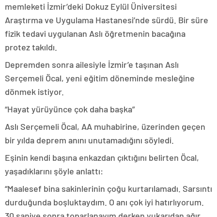
memleketi İzmir’deki Dokuz Eylül Üniversitesi
Araştırma ve Uygulama Hastanesi’nde sürdü. Bir süre
fizik tedavi uygulanan Aslı öğretmenin bacağına
protez takıldı.
Depremden sonra ailesiyle İzmir’e taşınan Aslı
Serçemeli Öcal, yeni eğitim döneminde mesleğine
dönmek istiyor.
“Hayat yürüyünce çok daha başka”
Aslı Serçemeli Öcal, AA muhabirine, üzerinden geçen
bir yılda deprem anını unutamadığını söyledi.
Eşinin kendi başına enkazdan çıktığını belirten Öcal,
yaşadıklarını şöyle anlattı:
“Maalesef bina sakinlerinin çoğu kurtarılamadı. Sarsıntı
durduğunda boşluktaydım. O anı çok iyi hatırlıyorum.
30 saniye sonra toparlanayım derken yukarıdan ağır