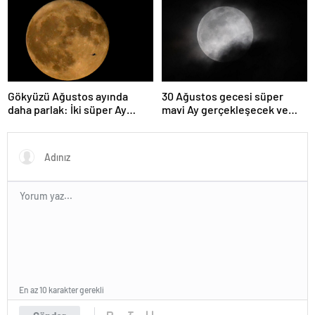
olabileceğini gösteriyor
Gökyüzü Ağustos ayında
30 Ağustos gecesi süper
daha parlak: İki süper Ay
mavi Ay gerçekleşecek ve
gözlemlenecek
aynı ayda ikinci kez dolunay
olacak
En az 10 karakter gerekli