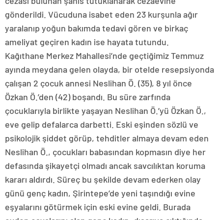
cezası bulunan şahıs tutuklanarak cezaevine
gönderildi. Vücuduna isabet eden 23 kurşunla ağır
yaralanıp yoğun bakımda tedavi gören ve birkaç
ameliyat geçiren kadın ise hayata tutundu.
Kağıthane Merkez Mahallesi’nde geçtiğimiz Temmuz
ayında meydana gelen olayda, bir otelde resepsiyonda
çalışan 2 çocuk annesi Neslihan Ö. (35), 8 yıl önce
Özkan Ö.’den (42) boşandı. Bu süre zarfında
çocuklarıyla birlikte yaşayan Neslihan Ö.’yü Özkan Ö.,
eve gelip defalarca darbetti. Eski eşinden sözlü ve
psikolojik şiddet görüp, tehditler almaya devam eden
Neslihan Ö., çocukları babasından kopmasın diye her
defasında şikayetçi olmadı ancak savcılıktan koruma
kararı aldırdı. Süreç bu şekilde devam ederken olay
günü genç kadın, Şirintepe’de yeni taşındığı evine
eşyalarını götürmek için eski evine geldi. Burada