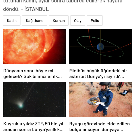
tutunan kadın, aylar sonra taburcu edilerek hayata
döndü. – İSTANBUL
Kadın
Kağıthane
Kurşun
Olay
Polis
Dünyanın sonu böyle mi
Minibüs büyüklüğündeki bir
gelecek? Gök bilimciler ilk
asteroit Dünya’yı ‘sıyırdı’
kez sönen yıldızın gezegeni
geçti
yutmasına tanık oldu
Kuyruklu yıldız ZTF, 50 bin yıl
Ryugu görevinde elde edilen
aradan sonra Dünya’ya ilk kez
bulgular suyun dünyaya
çok yaklaşacak
asteroitlerce getirilmiş