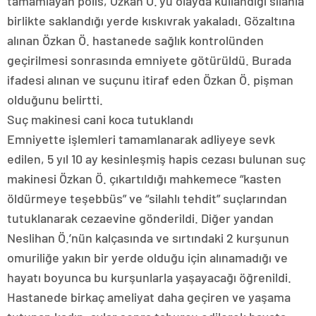
tamamlayan polis, Özkan Ö.’yü olayda kullandığı silahla
birlikte saklandığı yerde kıskıvrak yakaladı. Gözaltına
alınan Özkan Ö. hastanede sağlık kontrolünden
geçirilmesi sonrasında emniyete götürüldü. Burada
ifadesi alınan ve suçunu itiraf eden Özkan Ö. pişman
olduğunu belirtti.
Suç makinesi cani koca tutuklandı
Emniyette işlemleri tamamlanarak adliyeye sevk
edilen, 5 yıl 10 ay kesinleşmiş hapis cezası bulunan suç
makinesi Özkan Ö. çıkartıldığı mahkemece “kasten
öldürmeye teşebbüs” ve “silahlı tehdit” suçlarından
tutuklanarak cezaevine gönderildi. Diğer yandan
Neslihan Ö.’nün kalçasında ve sırtındaki 2 kurşunun
omuriliğe yakın bir yerde olduğu için alınamadığı ve
hayatı boyunca bu kurşunlarla yaşayacağı öğrenildi.
Hastanede birkaç ameliyat daha geçiren ve yaşama