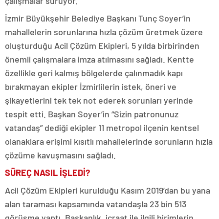
çalışmalar sürüyor.
İzmir Büyükşehir Belediye Başkanı Tunç Soyer’in
mahallelerin sorunlarına hızla çözüm üretmek üzere
oluşturduğu Acil Çözüm Ekipleri, 5 yılda birbirinden
önemli çalışmalara imza atılmasını sağladı. Kentte
özellikle geri kalmış bölgelerde çalınmadık kapı
bırakmayan ekipler İzmirlilerin istek, öneri ve
şikayetlerini tek tek not ederek sorunları yerinde
tespit etti. Başkan Soyer’in “Sizin patronunuz
vatandaş” dediği ekipler 11 metropol ilçenin kentsel
olanaklara erişimi kısıtlı mahallelerinde sorunların hızla
çözüme kavuşmasını sağladı.
SÜREÇ NASIL İŞLEDİ?
Acil Çözüm Ekipleri kurulduğu Kasım 2019’dan bu yana
alan taraması kapsamında vatandaşla 23 bin 513
görüşme yaptı. Başkanlık, icraat ile ilgili birimlerin