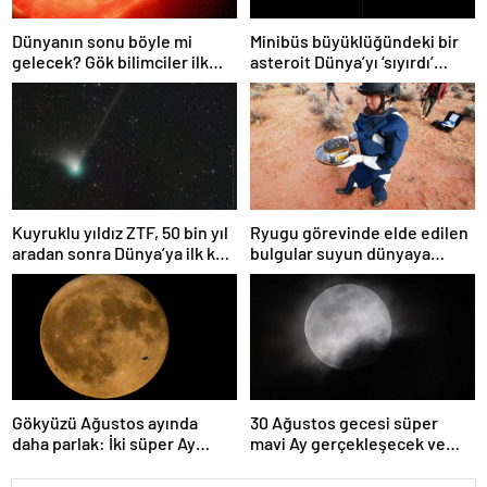
Dünyanın sonu böyle mi
Minibüs büyüklüğündeki bir
gelecek? Gök bilimciler ilk
asteroit Dünya’yı ‘sıyırdı’
kez sönen yıldızın gezegeni
geçti
yutmasına tanık oldu
Kuyruklu yıldız ZTF, 50 bin yıl
Ryugu görevinde elde edilen
aradan sonra Dünya’ya ilk kez
bulgular suyun dünyaya
çok yaklaşacak
asteroitlerce getirilmiş
olabileceğini gösteriyor
Gökyüzü Ağustos ayında
30 Ağustos gecesi süper
daha parlak: İki süper Ay
mavi Ay gerçekleşecek ve
gözlemlenecek
aynı ayda ikinci kez dolunay
olacak