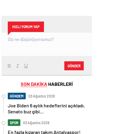
HIZLI YORUM YAP
GÖNDER
SON DAKİKA
HABERLERİ
GÜNDEM
03 Ağustos 2026
Joe Biden 6 aylık hedeflerini açıkladı.
Senato buz gibi…
SPOR
03 Ağustos 2026
En fazla kızaran takım Antalyaspor!