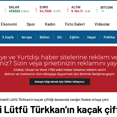
DOLAR
EURO
ALTIN
BITCOIN
47,5322
54,7300
6.164,11
%
0.04%
-0.17%
-0,18
Ekonomi
Spor
Kadın
Foto Galeri
Videolar
3.Sayfa
Avrupa
Bülten
Din
Eğitim
Hayat
Politika
etvekili Lütfü Türkkan’ın kaçak çiftliği davasında tanığın ifadesi ortaya çıktı
ili Lütfü Türkkan’ın kaçak çi