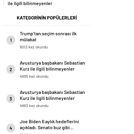
ile ilgili bilinmeyenler
KATEGORİNİN POPÜLERLERİ
Trump’tan seçim sonrası ilk
mülakat
1
8013 kez okundu
Avusturya başbakanı Sebastian
Kurz ile ilgili bilinmeyenler
2
4995 kez okundu
Avusturya başbakanı Sebastian
Kurz ile ilgili bilinmeyenler
3
4963 kez okundu
Joe Biden 6 aylık hedeflerini
açıkladı. Senato buz gibi…
4