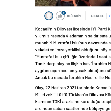
0
BEĞENDİM
ABONE OL
Kocaeli’nin Dilovası ilçesinde İYİ Parti K
yıkımı sırasında 4 adamının saldırısına 
muhabiri Mustafa Uslu’nun davasında sanı
vekaleten imza yetkilisi olduğunu söyle
“Mustafa Uslu çiftliğin üzerinde 1 saa
Tanık darp olayına ilişkin ise, “İbrahim
aygıtını uçurmasının yasak olduğunu s
Ancak bu esnada İbrahim Hasırcı ile Mus
Olay, 22 Haziran 2021 tarihinde Kocaeli’
Milletvekili Lütfü Türkkan’ın Dilovası Kö
kısmının TOKİ arazisine kurulduğu tespit
ardından sabah saatlerinde bölgeye gelen