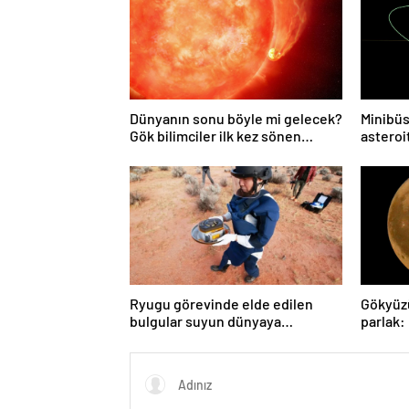
Dünyanın sonu böyle mi gelecek?
Minibüs
Gök bilimciler ilk kez sönen
asteroit
yıldızın gezegeni yutmasına tanık
oldu
Ryugu görevinde elde edilen
Gökyüz
bulgular suyun dünyaya
parlak:
asteroitlerce getirilmiş
gözlem
olabileceğini gösteriyor