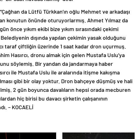
“Çağhan da Lütfü Türkkan’ın oğlu Mehmet ve arkadaşı
ulunan konutun önünde oturuyorlarmış. Ahmet Yılmaz da
ir gün önce yıkım ekibi bize yıkım sırasındaki çekimi
 Belediyenin dışında yapılan çekimin yasak olduğunu
cı taraf çiftliğin üzerinde 1 saat kadar dron uçurmuş.
im Hasırcı, dronu almak için gelen Mustafa Uslu’ya
ğunu söylemiş. Bir yandan da jandarmaya haber
rcı ile Mustafa Uslu ile aralarında itişme kakışma
ması gibi bir olay yoktur. Dron bahçeye düşmüş ve hali
edilmiş. 2 gün boyunca davalıların hepsi orada mecburen
lardan hiç birisi bu davacı şirketin çalışanının
andı. – KOCAELİ