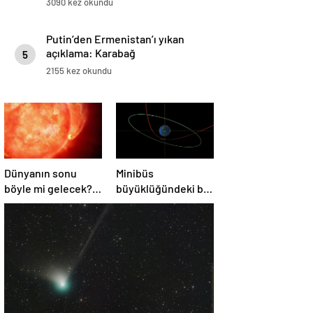
3090 kez okundu
Putin’den Ermenistan’ı yıkan
açıklama: Karabağ
5
Azerbaycan’ın ayrılmaz bir
2155 kez okundu
parçasıdır!
Dünyanın sonu
Minibüs
böyle mi gelecek?
büyüklüğündeki bir
Gök bilimciler ilk
asteroit Dünya’yı
kez sönen yıldızın
‘sıyırdı’ geçti
gezegeni
yutmasına tanık
oldu