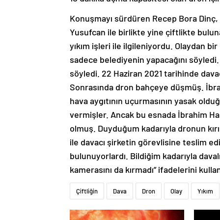
Konuşmayı sürdüren Recep Bora Dinç, 
Yusufcan ile birlikte yine çiftlikte b
yıkım işleri ile ilgileniyordu. Olaydan b
sadece belediyenin yapacağını söyledi.
söyledi. 22 Haziran 2021 tarihinde dava
Sonrasında dron bahçeye düşmüş. İbrah
hava aygıtının uçurmasının yasak oldu
vermişler. Ancak bu esnada İbrahim Hası
olmuş. Duyduğum kadarıyla dronun kırıl
ile davacı şirketin görevlisine teslim 
bulunuyorlardı. Bildiğim kadarıyla davalı
kamerasını da kırmadı” ifadelerini kull
Çiftliğin
Dava
Dron
Olay
Yıkım