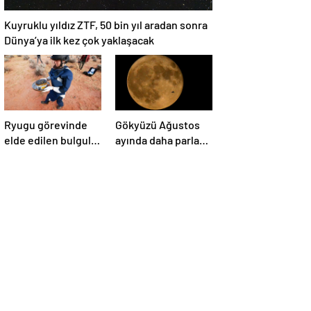
Kuyruklu yıldız ZTF, 50 bin yıl aradan sonra
Dünya’ya ilk kez çok yaklaşacak
Ryugu görevinde
Gökyüzü Ağustos
elde edilen bulgular
ayında daha parlak:
suyun dünyaya
İki süper Ay
asteroitlerce
gözlemlenecek
getirilmiş
olabileceğini
gösteriyor