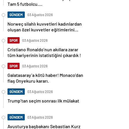
Tam 5 futbolcu….
GÜNDEM
03 Ağustos 2026
Norweç silahlı kuvvetleri kadınlardan
oluşan özel kuvvetler eğitimlerini
başlattı.
SPOR
03 Ağustos 2026
Cristiano Ronaldo’nun akıllara zarar
tüm kariyerinin istatistiğini çıkardık !
SPOR
03 Ağustos 2026
Galatasaray’a kötü haber! Monaco’dan
flaş Onyekuru kararı.
GÜNDEM
03 Ağustos 2026
Trump’tan seçim sonrası ilk mülakat
GÜNDEM
03 Ağustos 2026
Avusturya başbakanı Sebastian Kurz