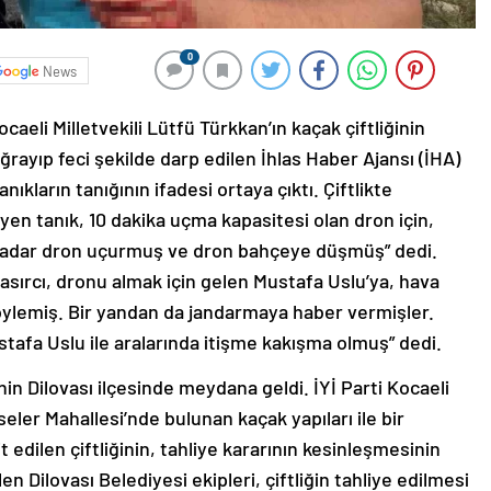
0
News
ocaeli Milletvekili Lütfü Türkkan’ın kaçak çiftliğinin
uğrayıp feci şekilde darp edilen İhlas Haber Ajansı (İHA)
kların tanığının ifadesi ortaya çıktı. Çiftlikte
yen tanık, 10 dakika uçma kapasitesi olan dron için,
t kadar dron uçurmuş ve dron bahçeye düşmüş” dedi.
 Hasırcı, dronu almak için gelen Mustafa Uslu’ya, hava
öylemiş. Bir yandan da jandarmaya haber vermişler.
tafa Uslu ile aralarında itişme kakışma olmuş” dedi.
nin Dilovası ilçesinde meydana geldi. İYİ Parti Kocaeli
seler Mahallesi’nde bulunan kaçak yapıları ile bir
 edilen çiftliğinin, tahliye kararının kesinleşmesinin
 Dilovası Belediyesi ekipleri, çiftliğin tahliye edilmesi