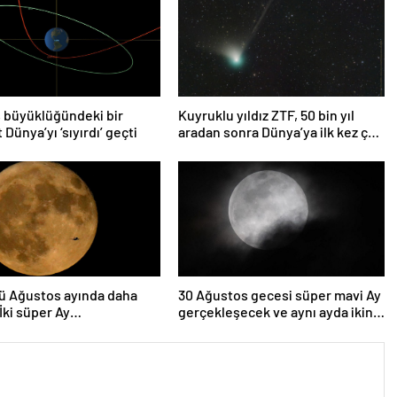
 büyüklüğündeki bir
Kuyruklu yıldız ZTF, 50 bin yıl
 Dünya’yı ‘sıyırdı’ geçti
aradan sonra Dünya’ya ilk kez çok
yaklaşacak
ü Ağustos ayında daha
30 Ağustos gecesi süper mavi Ay
 İki süper Ay
gerçekleşecek ve aynı ayda ikinci
lenecek
kez dolunay olacak