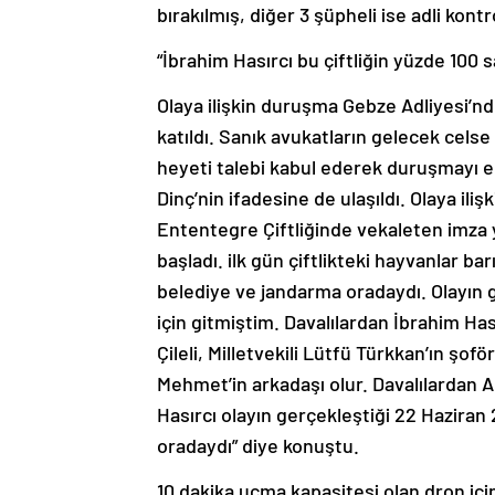
bırakılmış, diğer 3 şüpheli ise adli kontr
“İbrahim Hasırcı bu çiftliğin yüzde 100 s
Olaya ilişkin duruşma Gebze Adliyesi’n
katıldı. Sanık avukatların gelecek cel
heyeti talebi kabul ederek duruşmayı e
Dinç’nin ifadesine de ulaşıldı. Olaya ili
Ententegre Çiftliğinde vekaleten imza y
başladı. ilk gün çiftlikteki hayvanlar bar
belediye ve jandarma oradaydı. Olayın g
için gitmiştim. Davalılardan İbrahim Has
Çileli, Milletvekili Lütfü Türkkan’ın şo
Mehmet’in arkadaşı olur. Davalılardan 
Hasırcı olayın gerçekleştiği 22 Haziran 
oradaydı” diye konuştu.
10 dakika uçma kapasitesi olan dron için