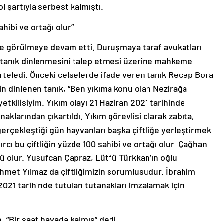
ol şartıyla serbest kalmıştı.
ahibi ve ortağı olur”
de görülmeye devam etti. Duruşmaya taraf avukatları
se tanık dinlenmesini talep etmesi üzerine mahkeme
rteledi. Önceki celselerde ifade veren tanık Recep Bora
şkin dinlenen tanık, “Ben yıkıma konu olan Nezirağa
etkilisiyim. Yıkım olayı 21 Haziran 2021 tarihinde
ınaklarından çıkartıldı. Yıkım görevlisi olarak zabıta,
erçekleştiği gün hayvanları başka çiftliğe yerleştirmek
ırcı bu çiftliğin yüzde 100 sahibi ve ortağı olur. Çağhan
förü olur. Yusufcan Çapraz, Lütfü Türkkan’ın oğlu
Ahmet Yılmaz da çiftliğimizin sorumlusudur. İbrahim
2021 tarihinde tutulan tutanakları imzalamak için
, “Bir saat havada kalmış” dedi