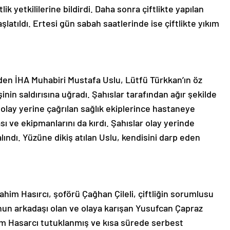
lik yetkililerine bildirdi. Daha sonra çiftlikte yapılan
şlatıldı. Ertesi gün sabah saatlerinde ise çiftlikte yıkım
den İHA Muhabiri Mustafa Uslu, Lütfü Türkkan’ın öz
nin saldırısına uğradı. Şahıslar tarafından ağır şekilde
 olay yerine çağrılan sağlık ekiplerince hastaneye
sı ve ekipmanlarını da kırdı. Şahıslar olay yerinde
lındı. Yüzüne dikiş atılan Uslu, kendisini darp eden
rahim Hasırcı, şoförü Çağhan Çileli, çiftliğin sorumlusu
nun arkadaşı olan ve olaya karışan Yusufcan Çapraz
ahim Hasarcı tutuklanmış ve kısa sürede serbest