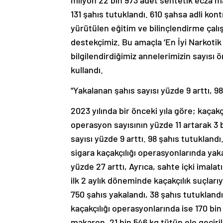
milyon 22 bin 973 adet sentetik ecza ma
131 şahıs tutuklandı. 610 şahsa adli kon
yürütülen eğitim ve bilinçlendirme çal
destekçimiz. Bu amaçla ‘En İyi Narkotik
bilgilendirdiğimiz annelerimizin sayısı ö
kullandı.
“Yakalanan şahıs sayısı yüzde 9 arttı, 98
2023 yılında bir önceki yıla göre; kaça
operasyon sayısının yüzde 11 artarak 3 
sayısı yüzde 9 arttı. 98 şahıs tutuklandı
sigara kaçakçılığı operasyonlarında yak
yüzde 27 arttı, Ayrıca, sahte içki imalatı
ilk 2 aylık döneminde kaçakçılık suçl
750 şahıs yakalandı, 38 şahıs tutuklandı
kaçakçılığı operasyonlarında ise 170 bin
makaron, 21 bin 546 kg tütün ele geçiril