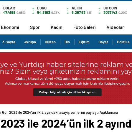
DOLAR
EURO
ALTIN
BITCOIN
47,4198
54,8183
6.267,63
3073142
0.05%
0.72%
1,13
0,20%
Ekonomi
Spor
Kadın
Foto Galeri
Videolar
3.Sayfa
Avrupa
Bülten
Din
Eğitim
Hayat
Politika
si Gül, 2023 ile 2024’ün ilk 2 ayındaki asayiş verilerini paylaştı Açıklaması
, 2023 ile 2024’ün ilk 2 ayın