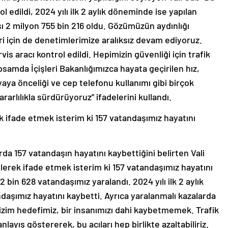
 edildi, 2024 yılı ilk 2 aylık döneminde ise yapılan
ı 2 milyon 755 bin 216 oldu. Gözümüzün aydınlığı
ri için de denetimlerimize aralıksız devam ediyoruz.
is aracı kontrol edildi. Hepimizin güvenliği için trafik
psamda İçişleri Bakanlığımızca hayata geçirilen hız,
yaya önceliği ve cep telefonu kullanımı gibi birçok
arlılıkla sürdürüyoruz” ifadelerini kullandı.
k ifade etmek isterim ki 157 vatandaşımız hayatını
rda 157 vatandaşın hayatını kaybettiğini belirten Vali
ülerek ifade etmek isterim ki 157 vatandaşımız hayatını
 bin 628 vatandaşımız yaralandı. 2024 yılı ilk 2 aylık
aşımız hayatını kaybetti. Ayrıca yaralanmalı kazalarda
bizim hedefimiz, bir insanımızı dahi kaybetmemek. Trafik
nlayış göstererek, bu acıları hep birlikte azaltabiliriz.