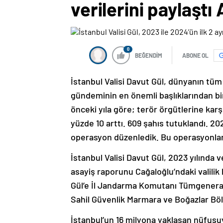
verilerini paylaştı
0
BEĞENDİM
ABONE OL
İstanbul Valisi Davut Gül, dünyanın tüm
gündeminin en önemli başlıklarından bir
önceki yıla göre; terör örgütlerine kar
yüzde 10 arttı. 609 şahıs tutuklandı. 202
operasyon düzenledik. Bu operasyonlard
İstanbul Valisi Davut Gül, 2023 yılında v
asayiş raporunu Cağaloğlu’ndaki valilik
Gül’e İl Jandarma Komutanı Tümgeneral
Sahil Güvenlik Marmara ve Boğazlar Böl
İstanbul’un 16 milyona yaklaşan nüfus