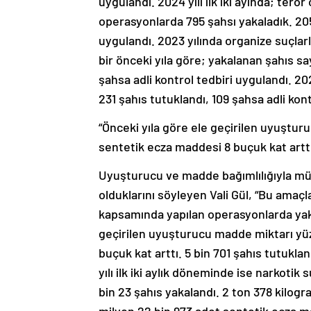
uygulandı. 2024 yılı ilk iki ayında; ter
operasyonlarda 795 şahsı yakaladık. 205 
uygulandı. 2023 yılında organize suç
bir önceki yıla göre; yakalanan şahıs say
şahsa adli kontrol tedbiri uygulandı. 20
231 şahıs tutuklandı, 109 şahsa adli kont
“Önceki yıla göre ele geçirilen uyuştur
sentetik ecza maddesi 8 buçuk kat artt
Uyuşturucu ve madde bağımlılığıyla müc
olduklarını söyleyen Vali Gül, “Bu amaçl
kapsamında yapılan operasyonlarda yakal
geçirilen uyuşturucu madde miktarı yüz
buçuk kat arttı. 5 bin 701 şahıs tutuklan
yılı ilk iki aylık döneminde ise narkot
bin 23 şahıs yakalandı. 2 ton 378 kilo