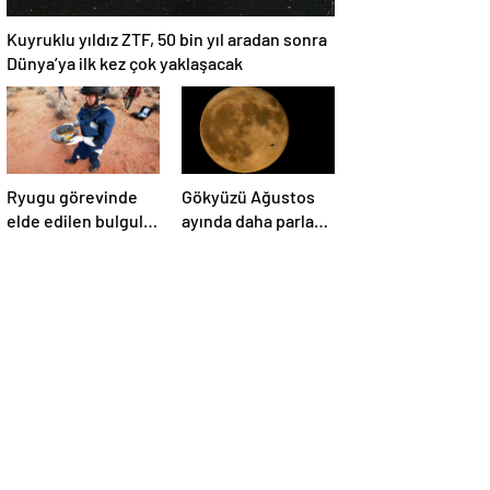
Kuyruklu yıldız ZTF, 50 bin yıl aradan sonra
Dünya’ya ilk kez çok yaklaşacak
Ryugu görevinde
Gökyüzü Ağustos
elde edilen bulgular
ayında daha parlak:
suyun dünyaya
İki süper Ay
asteroitlerce
gözlemlenecek
getirilmiş
olabileceğini
gösteriyor