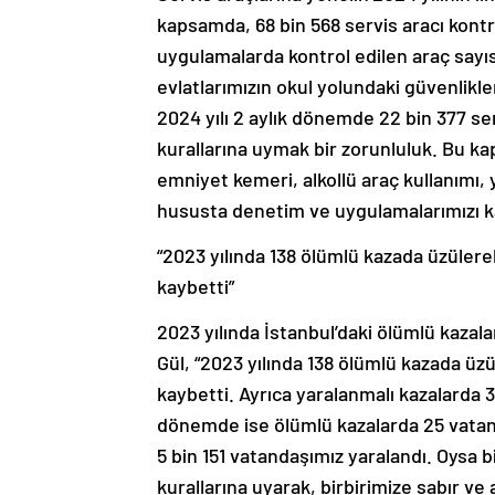
kapsamda, 68 bin 568 servis aracı kontrol
uygulamalarda kontrol edilen araç sayıs
evlatlarımızın okul yolundaki güvenlikle
2024 yılı 2 aylık dönemde 22 bin 377 serv
kurallarına uymak bir zorunluluk. Bu ka
emniyet kemeri, alkollü araç kullanımı, 
hususta denetim ve uygulamalarımızı kar
“2023 yılında 138 ölümlü kazada üzülere
kaybetti”
2023 yılında İstanbul’daki ölümlü kazala
Gül, “2023 yılında 138 ölümlü kazada üz
kaybetti. Ayrıca yaralanmalı kazalarda 32
dönemde ise ölümlü kazalarda 25 vatand
5 bin 151 vatandaşımız yaralandı. Oysa 
kurallarına uyarak, birbirimize sabır ve a