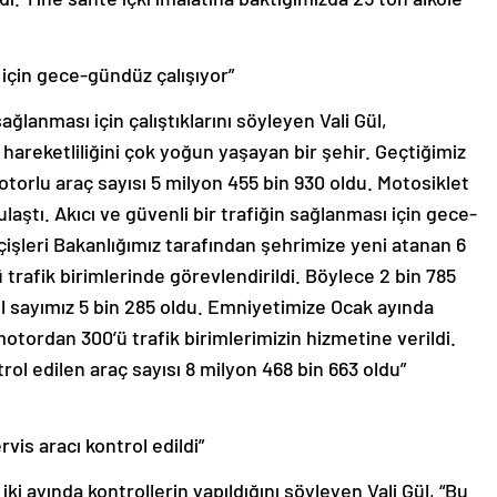
ı için gece-gündüz çalışıyor”
sağlanması için çalıştıklarını söyleyen Vali Gül,
hareketliliğini çok yoğun yaşayan bir şehir. Geçtiğimiz
torlu araç sayısı 5 milyon 455 bin 930 oldu. Motosiklet
ulaştı. Akıcı ve güvenli bir trafiğin sağlanması için gece-
çişleri Bakanlığımız tarafından şehrimize yeni atanan 6
rafik birimlerinde görevlendirildi. Böylece 2 bin 785
el sayımız 5 bin 285 oldu. Emniyetimize Ocak ayında
 motordan 300’ü trafik birimlerimizin hizmetine verildi.
ol edilen araç sayısı 8 milyon 468 bin 663 oldu”
vis aracı kontrol edildi”
 iki ayında kontrollerin yapıldığını söyleyen Vali Gül, “Bu