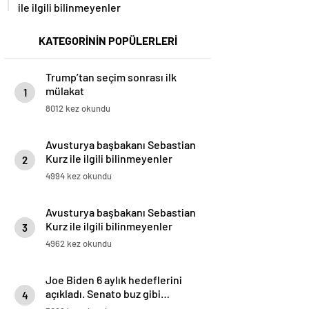
ile ilgili bilinmeyenler
KATEGORİNİN POPÜLERLERİ
Trump’tan seçim sonrası ilk
mülakat
1
8012 kez okundu
Avusturya başbakanı Sebastian
Kurz ile ilgili bilinmeyenler
2
4994 kez okundu
Avusturya başbakanı Sebastian
Kurz ile ilgili bilinmeyenler
3
4962 kez okundu
Joe Biden 6 aylık hedeflerini
açıkladı. Senato buz gibi…
4