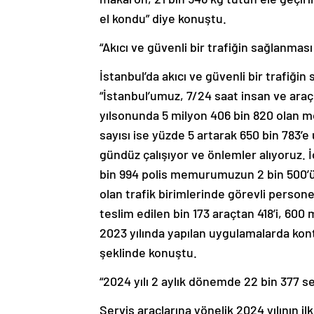
el kondu” diye konuştu.
“Akıcı ve güvenli bir trafiğin sağlanmas
İstanbul’da akıcı ve güvenli bir trafiğin 
“İstanbul’umuz, 7/24 saat insan ve araç 
yılsonunda 5 milyon 406 bin 820 olan mo
sayısı ise yüzde 5 artarak 650 bin 783’e 
gündüz çalışıyor ve önlemler alıyoruz. İ
bin 994 polis memurumuzun 2 bin 500’ü t
olan trafik birimlerinde görevli person
teslim edilen bin 173 araçtan 418’i, 600
2023 yılında yapılan uygulamalarda kontr
şeklinde konuştu.
“2024 yılı 2 aylık dönemde 22 bin 377 ser
Servis araçlarına yönelik 2024 yılının ilk