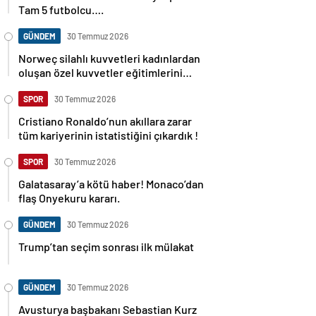
Tam 5 futbolcu….
GÜNDEM
30 Temmuz 2026
Norweç silahlı kuvvetleri kadınlardan
oluşan özel kuvvetler eğitimlerini
başlattı.
SPOR
30 Temmuz 2026
Cristiano Ronaldo’nun akıllara zarar
tüm kariyerinin istatistiğini çıkardık !
SPOR
30 Temmuz 2026
Galatasaray’a kötü haber! Monaco’dan
flaş Onyekuru kararı.
GÜNDEM
30 Temmuz 2026
Trump’tan seçim sonrası ilk mülakat
GÜNDEM
30 Temmuz 2026
Avusturya başbakanı Sebastian Kurz