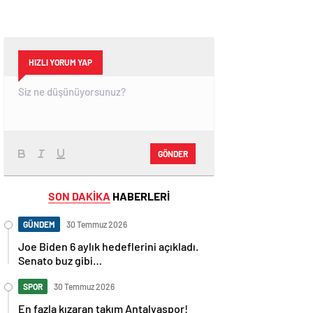
HIZLI YORUM YAP
GÖNDER
SON DAKİKA
HABERLERİ
GÜNDEM
30 Temmuz 2026
Joe Biden 6 aylık hedeflerini açıkladı.
Senato buz gibi…
SPOR
30 Temmuz 2026
En fazla kızaran takım Antalyaspor!