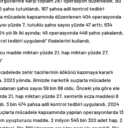
ör örgütlerine karşı toplam 287 operasyon düzenledik. Bu
şahıs tutuklandı, 167 şahsa adli kontrol tedbiri
larla mücadele kapsamında düzenlenen 404 operasyonda
ısı yüzde 7, tutuklu şahıs sayısı yüzde 47 arttı. 634
24 yılı ilk iki ayında; 45 operasyonda 448 şahıs yakalandı.
rol tedbiri uygulandı” ifadelerini kullandı.
ucu madde miktarı yüzde 21, hap miktarı yüzde 27,
ı”
adelede zehir tacirlerinin kökünü kazımaya kararlı
a, 2023 yılında, ilimizde narkotik suçlarla mücadele
anan şahıs sayısı 59 bin 68 oldu. Önceki yıla göre ele
de 21, hap miktarı yüzde 27, sentetik ecza maddesi 8
dı. 3 bin 474 şahsa adli kontrol tedbiri uygulandı. 2024
ik suçlarla mücadele kapsamında yapılan operasyonlarda 13
gram uyuşturucu madde, 2 milyon 545 bin 320 adet hap, 2