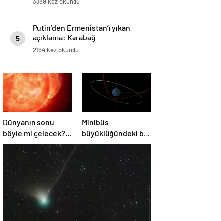
3089 kez okundu
Putin’den Ermenistan’ı yıkan
açıklama: Karabağ
5
Azerbaycan’ın ayrılmaz bir
2154 kez okundu
parçasıdır!
Dünyanın sonu
Minibüs
böyle mi gelecek?
büyüklüğündeki bir
Gök bilimciler ilk
asteroit Dünya’yı
kez sönen yıldızın
‘sıyırdı’ geçti
gezegeni
yutmasına tanık
oldu