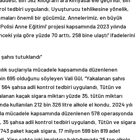
ddesi, Bin 382 kilogram ara kimyasal ele geçirildi. Bin
trol tedbiri uygulandı. Uyuşturucu tehlikesine yönelik,
ışmaları önemli bir gücümüz. Annelerimiz, en büyük
 Polisi Anne Eğitimi’ projesi kapsamında 2023 yılında
nceki yıla göre yüzde 70 arttı, 258 bine ulaştı” ifadelerini
 şahıs tutuklandı”
kçılık suçlarıyla mücadele kapsamında düzenlenen
bin 695 olduğunu söyleyen Vali Gül, “Yakalanan şahıs
. 564 şahsa adli kontrol tedbiri uygulandı. Tütün ve
alanan kaçak sigara miktarı yüzde 35, tütün miktarı
nda kullanılan 212 bin 326 litre alkole el kondu. 2024 yılı
arıyla mücadele kapsamında düzenlenen 578 operasyonda
, 35 şahsa adli kontrol tedbiri uygulandı. Tütün ve sigara
 743 paket kaçak sigara, 17 milyon 599 bin 819 adet
di. Yine sahte içki imalatına baktığımızda 25 ton alkole