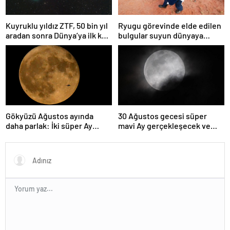
Kuyruklu yıldız ZTF, 50 bin yıl
Ryugu görevinde elde edilen
aradan sonra Dünya’ya ilk kez
bulgular suyun dünyaya
çok yaklaşacak
asteroitlerce getirilmiş
olabileceğini gösteriyor
Gökyüzü Ağustos ayında
30 Ağustos gecesi süper
daha parlak: İki süper Ay
mavi Ay gerçekleşecek ve
gözlemlenecek
aynı ayda ikinci kez dolunay
olacak