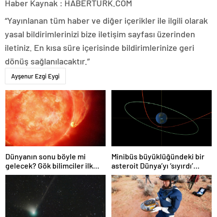
Haber Kaynak : HABERTURK.COM
“Yayınlanan tüm haber ve diğer içerikler ile ilgili olarak
yasal bildirimlerinizi bize iletişim sayfası üzerinden
iletiniz. En kısa süre içerisinde bildirimlerinize geri
dönüş sağlanılacaktır.”
Ayşenur Ezgi Eygi
Dünyanın sonu böyle mi
Minibüs büyüklüğündeki bir
gelecek? Gök bilimciler ilk
asteroit Dünya’yı ‘sıyırdı’
kez sönen yıldızın gezegeni
geçti
yutmasına tanık oldu