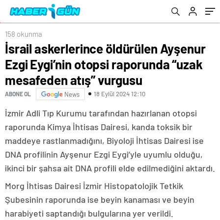
atış” vurgusu
158 okunma
İsrail askerlerince öldürülen Ayşenur
Ezgi Eygi’nin otopsi raporunda “uzak
mesafeden atış” vurgusu
18 Eylül 2024 12:10
ABONE OL
News
İzmir Adli Tıp Kurumu tarafından hazırlanan otopsi
raporunda Kimya İhtisas Dairesi, kanda toksik bir
maddeye rastlanmadığını, Biyoloji İhtisas Dairesi ise
DNA profilinin Ayşenur Ezgi Eygi’yle uyumlu olduğu,
ikinci bir şahsa ait DNA profili elde edilmediğini aktardı.
Morg İhtisas Dairesi İzmir Histopatolojik Tetkik
Şubesinin raporunda ise beyin kanaması ve beyin
harabiyeti saptandığı bulgularına yer verildi.