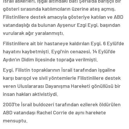
İsrail askerleri, işgal altındaki Batı Şeria’da barışçıl bir
gösteri sırasında katılımcıların üzerine ateş açmış,
Filistinlilere destek amacıyla gösteriye katılan ve ABD
vatandaşlığı da bulunan Ayşenur Ezgi Eygi, başından
vurularak ağır yaralanmıştı.
Filistinlilere ait bir hastaneye kaldırılan Eygi, 6 Eylül’de
hayatını kaybetmişti. Eygi’nin cenazesi, 14 Eylül’de
Aydın’ın Didim ilçesinde toprağa verilmişti.
Eygi, Filistin topraklarının İsrail tarafından işgaline
karşı barışçıl ve sivil yöntemlerle Filistinlilere destek
veren Uluslararası Dayanışma Hareketi gönüllüsü bir
insan hakları aktivistiydi.
2003’te İsrail buldozeri tarafından ezilerek öldürülen
ABD vatandaşı Rachel Corrie de aynı harekete
mensuptu.