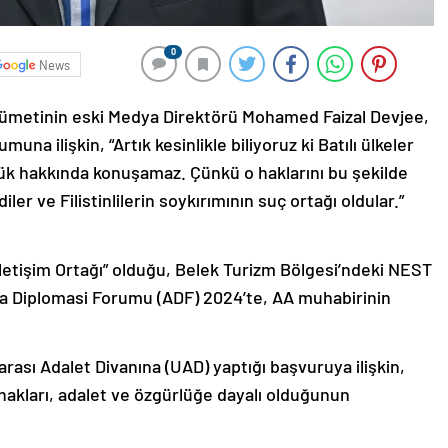
0
News
kümetinin eski Medya Direktörü Mohamed Faizal Devjee,
una ilişkin, “Artık kesinlikle biliyoruz ki Batılı ülkeler
rlük hakkında konuşamaz. Çünkü o haklarını bu şekilde
iler ve Filistinlilerin soykırımının suç ortağı oldular.”
İletişim Ortağı” olduğu, Belek Turizm Bölgesi’ndeki NEST
a Diplomasi Forumu (ADF) 2024’te, AA muhabirinin
arası Adalet Divanına (UAD) yaptığı başvuruya ilişkin,
 hakları, adalet ve özgürlüğe dayalı olduğunun
.