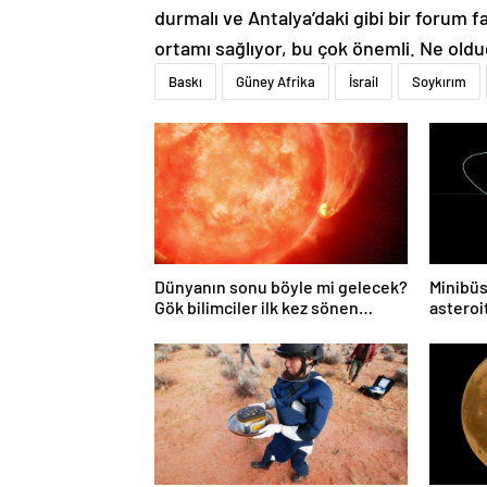
durmalı ve Antalya’daki gibi bir forum fa
ortamı sağlıyor, bu çok önemli. Ne olduğ
Baskı
Güney Afrika
İsrail
Soykırım
Dünyanın sonu böyle mi gelecek?
Minibüs
Gök bilimciler ilk kez sönen
asteroit
yıldızın gezegeni yutmasına tanık
oldu