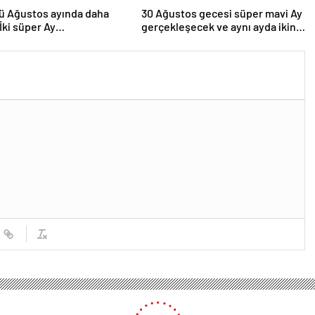
ü Ağustos ayında daha
30 Ağustos gecesi süper mavi Ay
 İki süper Ay
gerçekleşecek ve aynı ayda ikinci
lenecek
kez dolunay olacak
şişleri Bakanı: Antalya Diplomasi Forumu Batı Avrupa’nın olmadığı bir BM Genel 