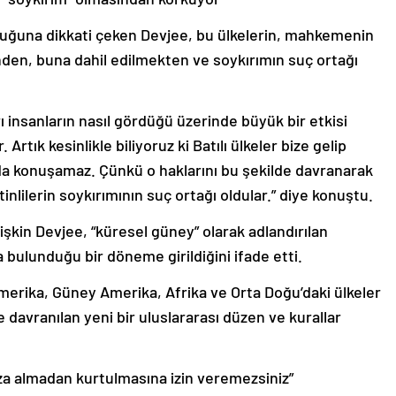
durduğuna dikkati çeken Devjee, bu ülkelerin, mahkemenin
inden, buna dahil edilmekten ve soykırımın suç ortağı
 insanların nasıl gördüğü üzerinde büyük bir etkisi
rtık kesinlikle biliyoruz ki Batılı ülkeler bize gelip
nda konuşamaz. Çünkü o haklarını bu şekilde davranarak
istinlilerin soykırımının suç ortağı oldular.” diye konuştu.
lişkin Devjee, “küresel güney” olarak adlandırılan
 bulunduğu bir döneme girildiğini ifade etti.
merika, Güney Amerika, Afrika ve Orta Doğu’daki ülkeler
e davranılan yeni bir uluslararası düzen ve kurallar
eza almadan kurtulmasına izin veremezsiniz”