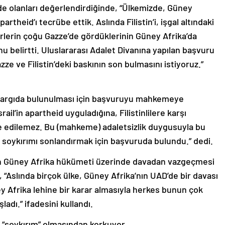
’de olanları değerlendirdiğinde, “Ülkemizde, Güney
artheid’ı tecrübe ettik. Aslında Filistin’i, işgal altındaki
iderlerin çoğu Gazze’de gördüklerinin Güney Afrika’da
 belirtti. Uluslararası Adalet Divanına yapılan başvuru
ze ve Filistin’deki baskının son bulmasını istiyoruz.”
ve yargıda bulunulması için başvuruyu mahkemeye
ail’in apartheid uyguladığına, Filistinlilere karşı
re edilemez. Bu (mahkeme) adaletsizlik duygusuyla bu
u soykırımı sonlandırmak için başvuruda bulundu.” dedi.
n Güney Afrika hükümeti üzerinde davadan vazgeçmesi
, “Aslında birçok ülke, Güney Afrika’nın UAD’de bir davası
 Afrika lehine bir karar almasıyla herkes bunun çok
adı.” ifadesini kullandı.
ın “soykırım” olmasından korkuyor