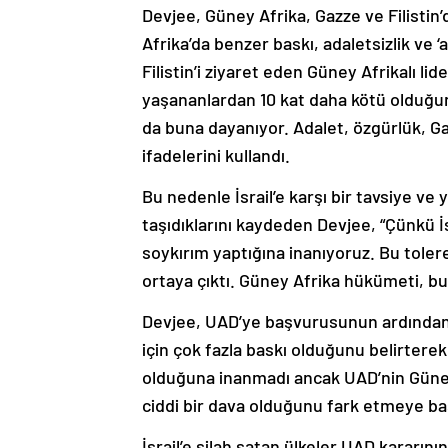
Devjee, Güney Afrika, Gazze ve Filistin
Afrika’da benzer baskı, adaletsizlik ve ‘ap
Filistin’i ziyaret eden Güney Afrikalı l
yaşananlardan 10 kat daha kötü olduğunu
da buna dayanıyor. Adalet, özgürlük, Gaz
ifadelerini kullandı.
Bu nedenle İsrail’e karşı bir tavsiye 
taşıdıklarını kaydeden Devjee, “Çünkü İsr
soykırım yaptığına inanıyoruz. Bu tole
ortaya çıktı. Güney Afrika hükümeti, b
Devjee, UAD’ye başvurusunun ardında
için çok fazla baskı olduğunu belirterek
olduğuna inanmadı ancak UAD’nin Güney
ciddi bir dava olduğunu fark etmeye başl
İsrail’e silah satan ülkeler UAD kararın