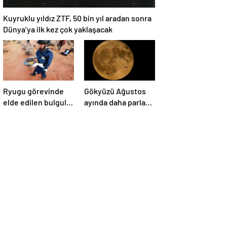
Kuyruklu yıldız ZTF, 50 bin yıl aradan sonra
Dünya’ya ilk kez çok yaklaşacak
Ryugu görevinde
Gökyüzü Ağustos
elde edilen bulgular
ayında daha parlak:
suyun dünyaya
İki süper Ay
asteroitlerce
gözlemlenecek
getirilmiş
olabileceğini
gösteriyor