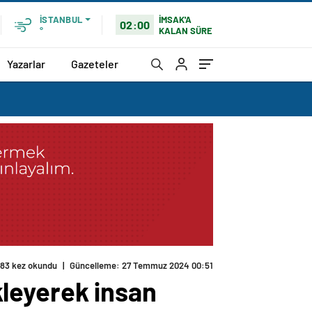
İMSAK'A
İSTANBUL
02:00
KALAN SÜRE
°
Yazarlar
Gazeteler
ekleyerek insan