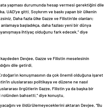
a hata yapması durumunda hesap vermesi gerektiğini dile
a, UAD’ye gitti. Soykırım ve baskı yapan bir ülkenin
niz. Daha fazla ülke Gazze ve Filistin’de olanları;
lü anlamaya başladıkça, daha fazlası yeni bir dünya
dayanışmaya ihtiyaç olduğunu fark edecek.” diye
u kaydeden Devjee, Gazze ve Filistin meselesinin
ığını dile getirdi.
rdoğan’ın konuşmasının da çok önemli olduğuna işaret
in’in uluslararası politikaya ve düzene ne nasıl
slararası örgütlerin Gazze, Filistin ya da başka bir
 rolünden bahsetti.” diye konuştu.
yacağını ve öldürülemeyeceklerini aktaran Devjee, “Bu