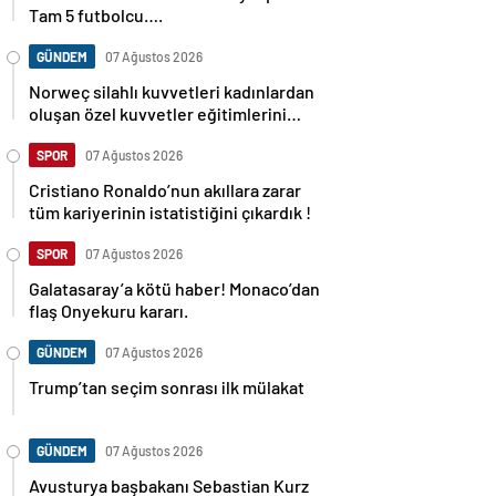
Tam 5 futbolcu….
GÜNDEM
07 Ağustos 2026
Norweç silahlı kuvvetleri kadınlardan
oluşan özel kuvvetler eğitimlerini
başlattı.
SPOR
07 Ağustos 2026
Cristiano Ronaldo’nun akıllara zarar
tüm kariyerinin istatistiğini çıkardık !
SPOR
07 Ağustos 2026
Galatasaray’a kötü haber! Monaco’dan
flaş Onyekuru kararı.
GÜNDEM
07 Ağustos 2026
Trump’tan seçim sonrası ilk mülakat
GÜNDEM
07 Ağustos 2026
Avusturya başbakanı Sebastian Kurz