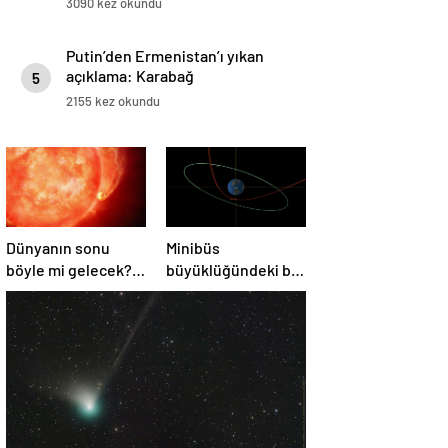
3090 kez okundu
Putin’den Ermenistan’ı yıkan
açıklama: Karabağ
5
Azerbaycan’ın ayrılmaz bir
2155 kez okundu
parçasıdır!
Dünyanın sonu
Minibüs
böyle mi gelecek?
büyüklüğündeki bir
Gök bilimciler ilk
asteroit Dünya’yı
kez sönen yıldızın
‘sıyırdı’ geçti
gezegeni
yutmasına tanık
oldu