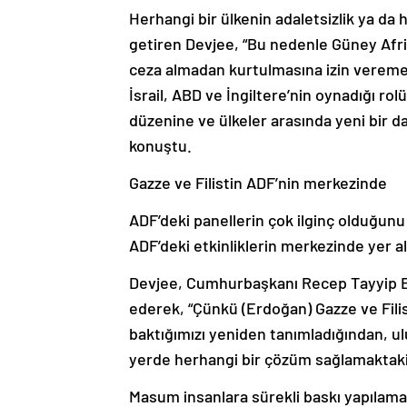
Herhangi bir ülkenin adaletsizlik ya d
getiren Devjee, “Bu nedenle Güney Afrik
ceza almadan kurtulmasına izin veremezsi
İsrail, ABD ve İngiltere’nin oynadığı ro
düzenine ve ülkeler arasında yeni bir 
konuştu.
Gazze ve Filistin ADF’nin merkezinde
ADF’deki panellerin çok ilginç olduğun
ADF’deki etkinliklerin merkezinde yer ald
Devjee, Cumhurbaşkanı Recep Tayyip E
ederek, “Çünkü (Erdoğan) Gazze ve Filist
baktığımızı yeniden tanımladığından, ulu
yerde herhangi bir çözüm sağlamaktaki
Masum insanlara sürekli baskı yapılama