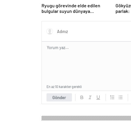
Ryugu görevinde elde edilen
Gökyüz
bulgular suyun dünyaya
parlak:
asteroitlerce getirilmiş
gözlem
olabileceğini gösteriyor
En az 10 karakter gerekli
Gönder
Haber Bir Gün
Gündem
Politika
Macaristan Dı