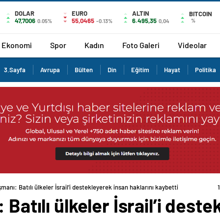
DOLAR
EURO
ALTIN
BITCOIN
47,7006
55,0465
6.495,35
%
0.05%
-0.13%
0,04
Ekonomi
Spor
Kadın
Foto Galeri
Videolar
3.Sayfa
Avrupa
Bülten
Din
Eğitim
Hayat
Politika
şmanı: Batılı ülkeler İsrail’i destekleyerek insan haklarını kaybetti
 Batılı ülkeler İsrail’i dest