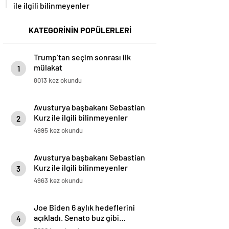
ile ilgili bilinmeyenler
KATEGORİNİN POPÜLERLERİ
Trump’tan seçim sonrası ilk
mülakat
1
8013 kez okundu
Avusturya başbakanı Sebastian
Kurz ile ilgili bilinmeyenler
2
4995 kez okundu
Avusturya başbakanı Sebastian
Kurz ile ilgili bilinmeyenler
3
4963 kez okundu
Joe Biden 6 aylık hedeflerini
açıkladı. Senato buz gibi…
4