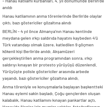
– Hanau katliamı kurbanları, 4. yıl dönümünde Berlin’de
anıldı
Hanau katliamının anma törenlerinde Berlin’de olaylar
çıktı, bazı göstericiler gözaltına alındı
BERLİN – 4 yıl önce Almanya’nın Hanau kentinde
meydana gelen ırkçı saldırıda hayatını kaybeden 4’ü
Türk vatandaşı olmak üzere, katledilen 9 göçmen
kökenli kişi Berlin’de anıldı. Akşamüzeri
gerçekleştirilen anma programından sonra, ırkçı
saldırıyı kınayan bir protesto yürüyüşü düzenlendi.
Yürüyüşte polisle göstericiler arasında arbede
yaşandı, bazı göstericiler gözaltına alındı.
Anma töreniyle ve konuşmalarla başlayan başkentteki
Hanau eylemi sakin başladı. Çoğu gençlerden oluşan
kalabalık, Hanau katliamını kınayan pankartlar açtı,
Hanau’da ölenler için mumlar yaktılar, fotoğraflarının