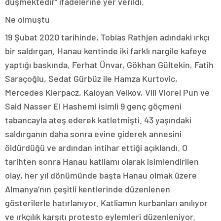
düşmektedir” ifadelerine yer verildi.
Ne olmuştu
19 Şubat 2020 tarihinde, Tobias Rathjen adındaki ırkçı
bir saldırgan, Hanau kentinde iki farklı nargile kafeye
yaptığı baskında, Ferhat Ünvar, Gökhan Gültekin, Fatih
Saraçoğlu, Sedat Gürbüz ile Hamza Kurtovic,
Mercedes Kierpacz, Kaloyan Velkov, Vili Viorel Pun ve
Said Nasser El Hashemi isimli 9 genç göçmeni
tabancayla ateş ederek katletmişti. 43 yaşındaki
saldırganın daha sonra evine giderek annesini
öldürdüğü ve ardından intihar ettiği açıklandı. O
tarihten sonra Hanau katliamı olarak isimlendirilen
olay, her yıl dönümünde başta Hanau olmak üzere
Almanya’nın çeşitli kentlerinde düzenlenen
gösterilerle hatırlanıyor. Katliamın kurbanları anılıyor
ve ırkçılık karşıtı protesto eylemleri düzenleniyor.