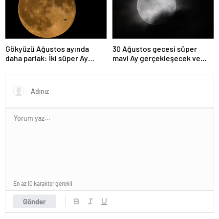
Gökyüzü Ağustos ayında
30 Ağustos gecesi süper
daha parlak: İki süper Ay
mavi Ay gerçekleşecek ve
gözlemlenecek
aynı ayda ikinci kez dolunay
olacak
En az 10 karakter gerekli
Gönder