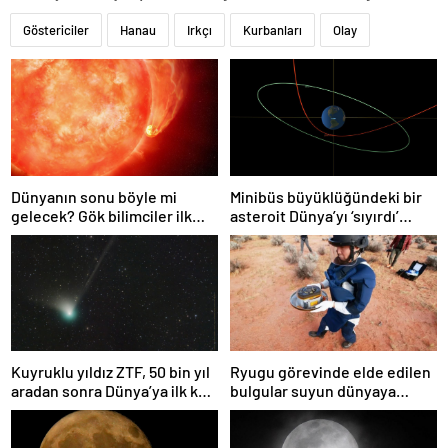
Göstericiler
Hanau
Irkçı
Kurbanları
Olay
Dünyanın sonu böyle mi
Minibüs büyüklüğündeki bir
gelecek? Gök bilimciler ilk
asteroit Dünya’yı ‘sıyırdı’
kez sönen yıldızın gezegeni
geçti
yutmasına tanık oldu
Kuyruklu yıldız ZTF, 50 bin yıl
Ryugu görevinde elde edilen
aradan sonra Dünya’ya ilk kez
bulgular suyun dünyaya
çok yaklaşacak
asteroitlerce getirilmiş
olabileceğini gösteriyor