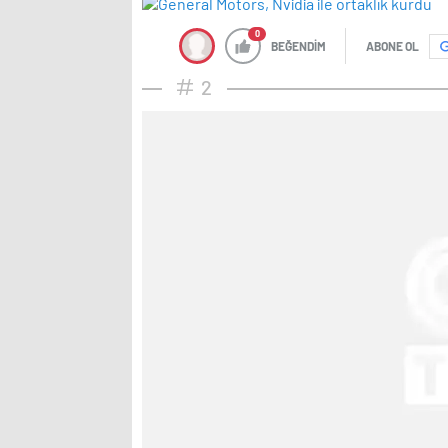
0
BEĞENDİM
ABONE OL
2