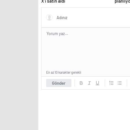
X’i satın aldı
planlıy
En az 10 karakter gerekli
Gönder