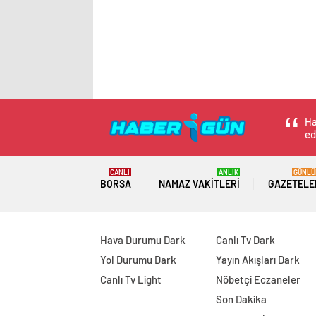
Ha
ed
CANLI
ANLIK
GÜNLÜ
BORSA
NAMAZ VAKITLERI
GAZETELE
Hava Durumu Dark
Canlı Tv Dark
Yol Durumu Dark
Yayın Akışları Dark
Canlı Tv Light
Nöbetçi Eczaneler
Son Dakika