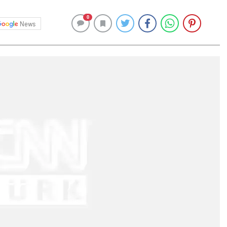
0
News