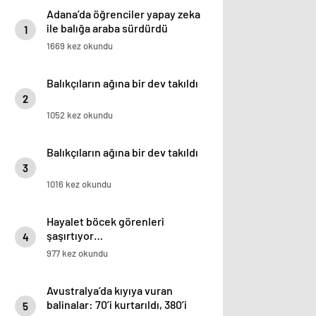
Adana’da öğrenciler yapay zeka
ile balığa araba sürdürdü
1
1669 kez okundu
Balıkçıların ağına bir dev takıldı
2
1052 kez okundu
Balıkçıların ağına bir dev takıldı
3
1016 kez okundu
Hayalet böcek görenleri
şaşırtıyor…
4
977 kez okundu
Avustralya’da kıyıya vuran
balinalar: 70’i kurtarıldı, 380’i
5