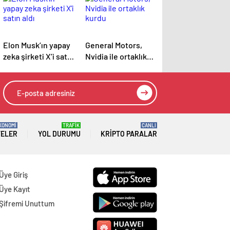
Elon Musk’ın yapay
General Motors,
zeka şirketi X’i satın
Nvidia ile ortaklık
aldı
kurdu
KONOMİ
TRAFİK
CANLI
TELER
YOL DURUMU
KRIPTO PARALAR
Üye Giriş
Üye Kayıt
Şifremi Unuttum