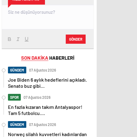
GÖNDER
SON DAKİKA
HABERLERİ
GÜNDEM
07 Ağustos 2026
Joe Biden 6 aylık hedeflerini açıkladı.
Senato buz gibi…
SPOR
07 Ağustos 2026
En fazla kızaran takım Antalyaspor!
Tam 5 futbolcu….
GÜNDEM
07 Ağustos 2026
Norweç silahlı kuvvetleri kadınlardan