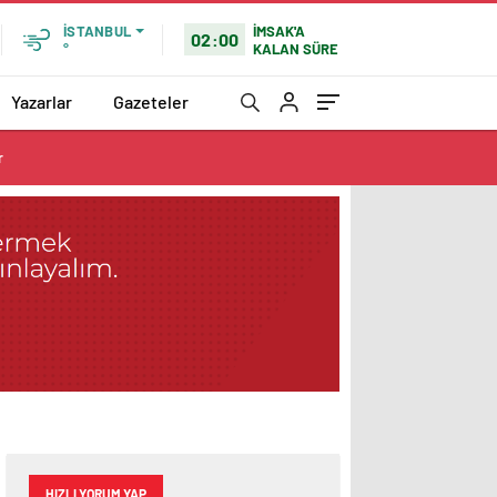
İMSAK'A
İSTANBUL
02:00
KALAN SÜRE
°
Yazarlar
Gazeteler
r
HIZLI YORUM YAP