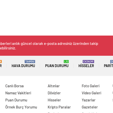
berleri anlık güncel olarak e-posta adresiniz üzerinden takip
ebilirsiniz.
K
TAHMİNİ
LİG
EKONOMİ
E
R
HAVA DURUMU
PUAN DURUMU
HISSELER
PARI
Canlı Borsa
Altınlar
Foto Galeri
Namaz Vakitleri
Dövizler
Video Galeri
Puan Durumu
Hisseler
Yazarlar
Örnek Burç Yorumu
Kripto Paralar
Gazeteler