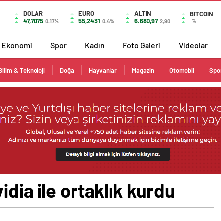
DOLAR
EURO
ALTIN
BITCOIN
47,7075
55,2431
6.680,97
%
0.17%
0.4%
2,90
Ekonomi
Spor
Kadın
Foto Galeri
Videolar
Bilim & Teknoloji
Doğa
Hayvanlar
Magazin
Otomobil
Spo
idia ile ortaklık kurdu