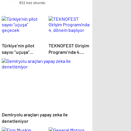
öldü
822 kez okundu
Türkiye’nin pilot
TEKNOFEST Girişim
sayısı “uçuşa”
Programı’nda 4.
geçecek
dönem başlıyor
Demiryolu araçları yapay zeka ile
denetleniyor