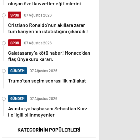
oluşan özel kuvvetler eğitimlerini
başlattı.
SPOR
07 Ağustos 2026
Cristiano Ronaldo’nun akıllara zarar
tüm kariyerinin istatistiğini çıkardık !
SPOR
07 Ağustos 2026
Galatasaray’a kötü haber! Monaco’dan
flaş Onyekuru kararı.
GÜNDEM
07 Ağustos 2026
Trump’tan seçim sonrası ilk mülakat
GÜNDEM
07 Ağustos 2026
Avusturya başbakanı Sebastian Kurz
ile ilgili bilinmeyenler
KATEGORİNİN POPÜLERLERİ