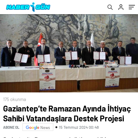
175 okunma
Gaziantep’te Ramazan Ayında İhtiyaç
Sahibi Vatandaşlara Destek Projesi
15 Temmuz 2024 00:48
ABONE OL
News