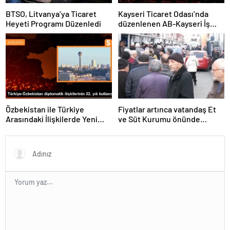
BTSO, Litvanya’ya Ticaret
Kayseri Ticaret Odası’nda
Heyeti Programı Düzenledi
düzenlenen AB-Kayseri İş
Forumu’nda yeşil dönüşüm
ve dijitalleşme vurgusu
yapıldı
Özbekistan ile Türkiye
Fiyatlar artınca vatandaş Et
Arasındaki İlişkilerde Yeni
ve Süt Kurumu önünde
Dönem
kuyruk oldu