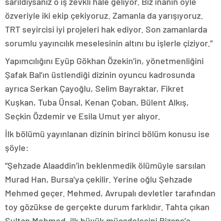
sarıldıysanız o iş zevkli hale geliyor. Biz inanın öyle
özveriyle iki ekip çekiyoruz. Zamanla da yarışıyoruz.
TRT seyircisi iyi projeleri hak ediyor. Son zamanlarda
sorumlu yayıncılık meselesinin altını bu işlerle çiziyor.”
Yapımcılığını Eyüp Gökhan Özekin’in, yönetmenliğini
Şafak Bal’ın üstlendiği dizinin oyuncu kadrosunda
ayrıca Serkan Çayoğlu, Selim Bayraktar, Fikret
Kuşkan, Tuba Ünsal, Kenan Çoban, Bülent Alkış,
Seçkin Özdemir ve Esila Umut yer alıyor.
İlk bölümü yayınlanan dizinin birinci bölüm konusu ise
şöyle:
“Şehzade Alaaddin’in beklenmedik ölümüyle sarsılan
Murad Han, Bursa’ya çekilir. Yerine oğlu Şehzade
Mehmed geçer. Mehmed, Avrupalı devletler tarafından
toy gözükse de gerçekte durum farklıdır. Tahta çıkan
Sultan Mehmed, ilk büyük mücadelesini Bizans’a