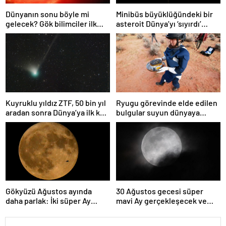
Dünyanın sonu böyle mi
Minibüs büyüklüğündeki bir
gelecek? Gök bilimciler ilk
asteroit Dünya’yı ‘sıyırdı’
kez sönen yıldızın gezegeni
geçti
yutmasına tanık oldu
Kuyruklu yıldız ZTF, 50 bin yıl
Ryugu görevinde elde edilen
aradan sonra Dünya’ya ilk kez
bulgular suyun dünyaya
çok yaklaşacak
asteroitlerce getirilmiş
olabileceğini gösteriyor
Gökyüzü Ağustos ayında
30 Ağustos gecesi süper
daha parlak: İki süper Ay
mavi Ay gerçekleşecek ve
gözlemlenecek
aynı ayda ikinci kez dolunay
olacak