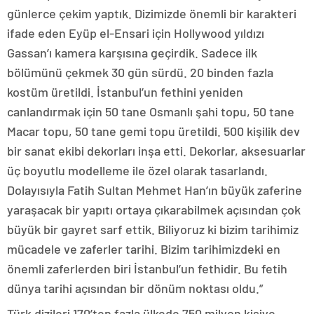
günlerce çekim yaptık. Dizimizde önemli bir karakteri
ifade eden Eyüp el-Ensari için Hollywood yıldızı
Gassan’ı kamera karşısına geçirdik. Sadece ilk
bölümünü çekmek 30 gün sürdü. 20 binden fazla
kostüm üretildi. İstanbul’un fethini yeniden
canlandırmak için 50 tane Osmanlı şahi topu, 50 tane
Macar topu, 50 tane gemi topu üretildi. 500 kişilik dev
bir sanat ekibi dekorları inşa etti. Dekorlar, aksesuarlar
üç boyutlu modelleme ile özel olarak tasarlandı.
Dolayısıyla Fatih Sultan Mehmet Han’ın büyük zaferine
yaraşacak bir yapıtı ortaya çıkarabilmek açısından çok
büyük bir gayret sarf ettik. Biliyoruz ki bizim tarihimiz
mücadele ve zaferler tarihi. Bizim tarihimizdeki en
önemli zaferlerden biri İstanbul’un fethidir. Bu fetih
dünya tarihi açısından bir dönüm noktası oldu.”
Türk dizileri 170’ten fazla ülkede 750 milyon kişiye