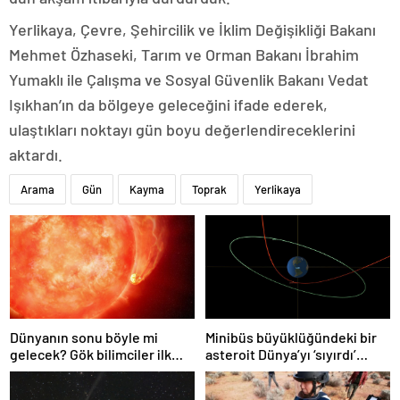
Yerlikaya, Çevre, Şehircilik ve İklim Değişikliği Bakanı
Mehmet Özhaseki, Tarım ve Orman Bakanı İbrahim
Yumaklı ile Çalışma ve Sosyal Güvenlik Bakanı Vedat
Işıkhan’ın da bölgeye geleceğini ifade ederek,
ulaştıkları noktayı gün boyu değerlendireceklerini
aktardı.
Arama
Gün
Kayma
Toprak
Yerlikaya
Dünyanın sonu böyle mi
Minibüs büyüklüğündeki bir
gelecek? Gök bilimciler ilk
asteroit Dünya’yı ‘sıyırdı’
kez sönen yıldızın gezegeni
geçti
yutmasına tanık oldu