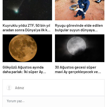
Kuyruklu yıldız ZTF, 50 bin yıl
Ryugu görevinde elde edilen
aradan sonra Dünya’ya ilk kez
bulgular suyun dünyaya
çok yaklaşacak
asteroitlerce getirilmiş
olabileceğini gösteriyor
Gökyüzü Ağustos ayında
30 Ağustos gecesi süper
daha parlak: İki süper Ay
mavi Ay gerçekleşecek ve
gözlemlenecek
aynı ayda ikinci kez dolunay
olacak