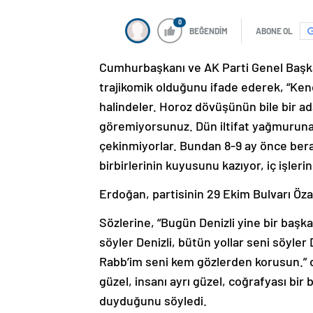
0
BEĞENDİM
ABONE OL
Cumhurbaşkanı ve AK Parti Genel Başka
trajikomik olduğunu ifade ederek, “Ken
halindeler. Horoz dövüşünün bile bir a
göremiyorsunuz. Dün iltifat yağmuruna
çekinmiyorlar. Bundan 8-9 ay önce ber
birbirlerinin kuyusunu kazıyor, iç işleri
Erdoğan, partisinin 29 Ekim Bulvarı Öz
Sözlerine, “Bugün Denizli yine bir başka
söyler Denizli, bütün yollar seni söyler
Rabb’im seni kem gözlerden korusun.” 
güzel, insanı ayrı güzel, coğrafyası bi
duyduğunu söyledi.