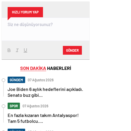
HIZLI YORUM YAP
GÖNDER
SON DAKİKA
HABERLERİ
GÜNDEM
07 Ağustos 2026
Joe Biden 6 aylık hedeflerini açıkladı.
Senato buz gibi…
SPOR
07 Ağustos 2026
En fazla kızaran takım Antalyaspor!
Tam 5 futbolcu….