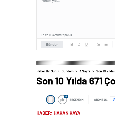
En az 10 karakter gerekli
Gönder
Haber Bir Gün
Gündem
3.Sayfa
Son 10 Yılda 
Son 10 Yılda 671 Ço
0
BEĞENDİM
ABONE OL
HABER: HAKAN KAYA