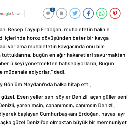
0
News
nı Recep Tayyip Erdoğan, muhalefetin halinin
di içlerinde horoz dövüşünden beter bir kavga
dabı var ama muhalefetin kavgasında onu bile
 tuttuklarına, bugün en ağır hakaretleri savurmaktan
aber ülkeyi yönetmekten bahsediyorlardı. Bugün
ne müdahale ediyorlar.” dedi.
ay Gönlüm Meydanı’nda halka hitap etti.
 güzel. Esen yeller seni söyler Denizli, açan güller seni
 Denizli, yarenimsin, cananımsın, canımsın Denizli.
diyerek başlayan Cumhurbaşkanı Erdoğan, havası ayrı
r başka güzel Denizli’de olmaktan büyük bir memnuniyet