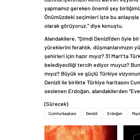
yapmamız gereken önemli şey birliğimiz
Önümüzdeki seçimleri işte bu anlayışla ş
olarak görüyoruz.” diye konuştu.
Alandakilere, “Şimdi Denizli’den öyle bi
yüreklerini ferahlık, düşmanlarımızın yür
şehirleri için hazır mıyız? 31 Mart’ta Tür
belediyeciliği tercih ediyor muyuz? Bu
mıyız? Büyük ve güçlü Türkiye vizyonum
Denizli ile birlikte Türkiye haritasını C
seslenen Erdoğan, alandakilerden “Evet”
(Sürecek)
Cumhurbaşkanı
Denizli
Erdoğan
Mıyı