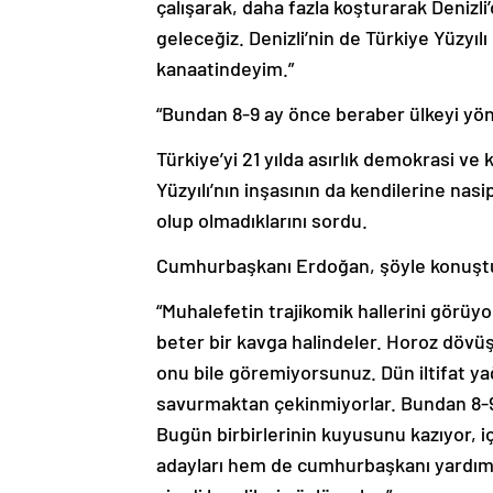
çalışarak, daha fazla koşturarak Denizli
geleceğiz. Denizli’nin de Türkiye Yüzyı
kanaatindeyim.”
“Bundan 8-9 ay önce beraber ülkeyi yö
Türkiye’yi 21 yılda asırlık demokrasi ve 
Yüzyılı’nın inşasının da kendilerine nas
olup olmadıklarını sordu.
Cumhurbaşkanı Erdoğan, şöyle konuşt
“Muhalefetin trajikomik hallerini görü
beter bir kavga halindeler. Horoz dövü
onu bile göremiyorsunuz. Dün iltifat y
savurmaktan çekinmiyorlar. Bundan 8-9
Bugün birbirlerinin kuyusunu kazıyor, 
adayları hem de cumhurbaşkanı yardımcıla