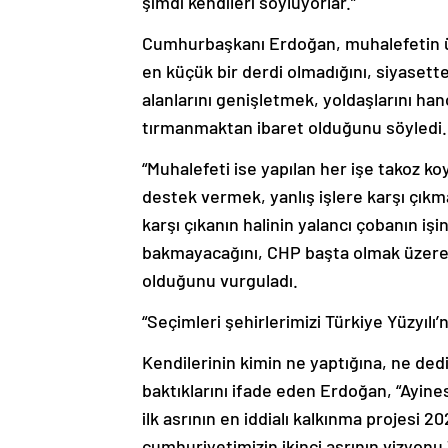
şimdi kendileri söylüyorlar.”
Cumhurbaşkanı Erdoğan, muhalefetin ü
en küçük bir derdi olmadığını, siyasette
alanlarını genişletmek, yoldaşlarını ha
tırmanmaktan ibaret olduğunu söyledi.
“Muhalefeti ise yapılan her işe takoz ko
destek vermek, yanlış işlere karşı çık
karşı çıkanın halinin yalancı çobanın i
bakmayacağını, CHP başta olmak üzere
olduğunu vurguladı.
“Seçimleri şehirlerimizi Türkiye Yüzyılı’
Kendilerinin kimin ne yaptığına, ne ded
baktıklarını ifade eden Erdoğan, “Ayines
ilk asrının en iddialı kalkınma projesi 2
cumhuriyetimizin ikinci asrının vizyonu 