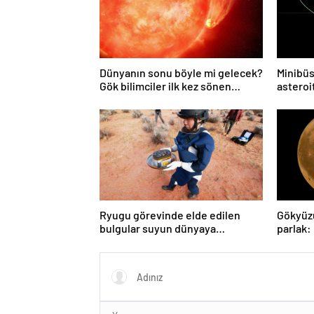
Dünyanın sonu böyle mi gelecek?
Minibüs
Gök bilimciler ilk kez sönen
asteroit
yıldızın gezegeni yutmasına tanık
oldu
Ryugu görevinde elde edilen
Gökyüz
bulgular suyun dünyaya
parlak:
asteroitlerce getirilmiş
gözlem
olabileceğini gösteriyor