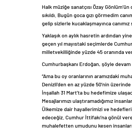
Halk müziğe sanatçısı Özay Gönlüm’ün d
sıkıldı. Bugün goca gızı görmedim canım 
gelip sizlerle kucaklaşmayınca canımız sık
Yaklaşık on aylık hasretin ardından yine
geçen yıl mayıstaki seçimlerde Cumhur
milletvekilliğinde yüzde 45 oranında verd
Cumhurbaşkanı Erdoğan, şöyle devam e
“Ama bu oy oranlarının aramızdaki muh
Denizli’den en az yüzde 50’nin üzerinde
İnşallah 31 Mart’ta bu hedefimize ulaş
Mesajlarımızı ulaştıramadığımız insanla
Ülkemize dair hayallerimizi ve hedefleri
edeceğiz. Cumhur İttifakı’na gönül ver
muhalefetten umudunu kesen insanlarım