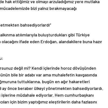
’de hak ettiğimiz ve olmayı arzuladığımız yere mutlaka
lı mücadelemizde bizi yalnız bırakmayacağı
netmekten bahsediyorlardı”
kalkınma atılımlarıyla buluşturdukları gibi Türkiye
ip olacağını ifade eden Erdoğan, alandakilere buna hazır
u:
yorsunuz değil mi? Kendi içlerinde horoz dövüşünden
şünün bile bir adabı var ama muhalefetin kavgasında
ağmuruna tuttuklarına, bugün en ağır hakaretleri
 ay önce beraber ülkeyi yönetmekten bahsediyorlardı.
iç işlerine müdahale ediyorlar. Hem cumhurbaşkanı
rı için bizim yaptığımız eleştirilerin daha fazlasını