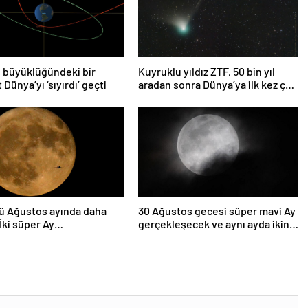
 büyüklüğündeki bir
Kuyruklu yıldız ZTF, 50 bin yıl
 Dünya’yı ‘sıyırdı’ geçti
aradan sonra Dünya’ya ilk kez çok
yaklaşacak
ü Ağustos ayında daha
30 Ağustos gecesi süper mavi Ay
 İki süper Ay
gerçekleşecek ve aynı ayda ikinci
lenecek
kez dolunay olacak