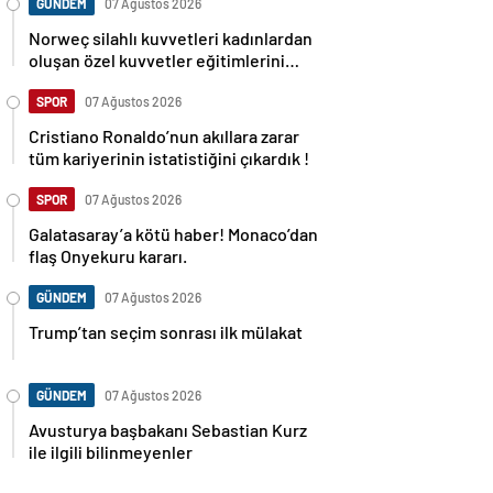
GÜNDEM
07 Ağustos 2026
Norweç silahlı kuvvetleri kadınlardan
oluşan özel kuvvetler eğitimlerini
başlattı.
SPOR
07 Ağustos 2026
Cristiano Ronaldo’nun akıllara zarar
tüm kariyerinin istatistiğini çıkardık !
SPOR
07 Ağustos 2026
Galatasaray’a kötü haber! Monaco’dan
flaş Onyekuru kararı.
GÜNDEM
07 Ağustos 2026
Trump’tan seçim sonrası ilk mülakat
GÜNDEM
07 Ağustos 2026
Avusturya başbakanı Sebastian Kurz
ile ilgili bilinmeyenler