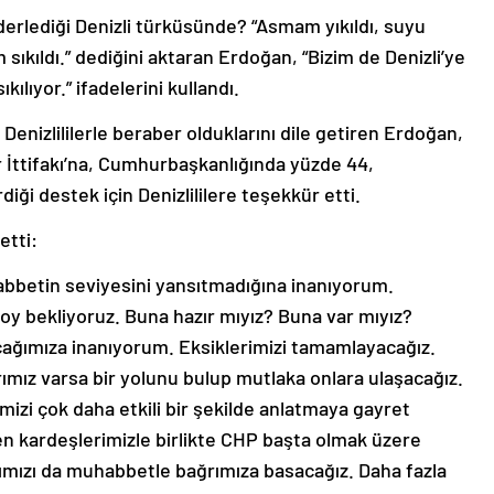
erlediği Denizli türküsünde? “Asmam yıkıldı, suyu
sıkıldı.” dediğini aktaran Erdoğan, “Bizim de Denizli’ye
ılıyor.” ifadelerini kullandı.
 Denizlililerle beraber olduklarını dile getiren Erdoğan,
 İttifakı’na, Cumhurbaşkanlığında yüzde 44,
iği destek için Denizlililere teşekkür etti.
tti:
abbetin seviyesini yansıtmadığına inanıyorum.
 oy bekliyoruz. Buna hazır mıyız? Buna var mıyız?
acağımıza inanıyorum. Eksiklerimizi tamamlayacağız.
rımız varsa bir yolunu bulup mutlaka onlara ulaşacağız.
mizi çok daha etkili bir şekilde anlatmaya gayret
en kardeşlerimizle birlikte CHP başta olmak üzere
ızı da muhabbetle bağrımıza basacağız. Daha fazla