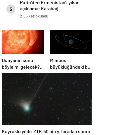
Putin’den Ermenistan’ı yıkan
açıklama: Karabağ
5
Azerbaycan’ın ayrılmaz bir
2155 kez okundu
parçasıdır!
Dünyanın sonu
Minibüs
böyle mi gelecek?
büyüklüğündeki bir
Gök bilimciler ilk
asteroit Dünya’yı
kez sönen yıldızın
‘sıyırdı’ geçti
gezegeni
yutmasına tanık
oldu
Kuyruklu yıldız ZTF, 50 bin yıl aradan sonra