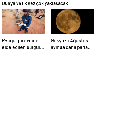
Dünya’ya ilk kez çok yaklaşacak
Ryugu görevinde
Gökyüzü Ağustos
elde edilen bulgular
ayında daha parlak:
suyun dünyaya
İki süper Ay
asteroitlerce
gözlemlenecek
getirilmiş
olabileceğini
gösteriyor