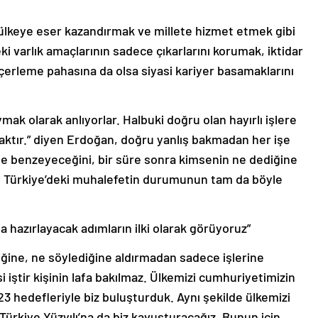
lkeye eser kazandırmak ve millete hizmet etmek gibi
ki varlık amaçlarının sadece çıkarlarını korumak, iktidar
nçerleme pahasına da olsa siyasi kariyer basamaklarını
ymak olarak anlıyorlar. Halbuki doğru olan hayırlı işlere
maktır.” diyen Erdoğan, doğru yanlış bakmadan her işe
şine benzeyeceğini, bir süre sonra kimsenin ne dediğine
 Türkiye’deki muhalefetin durumunun tam da böyle
na hazırlayacak adımların ilki olarak görüyoruz”
iğine, ne söylediğine aldırmadan sadece işlerine
i iştir kişinin lafa bakılmaz. Ülkemizi cumhuriyetimizin
023 hedefleriyle biz buluşturduk. Aynı şekilde ülkemizi
Türkiye Yüzyılı’na da biz kavuşturacağız. Bunun için