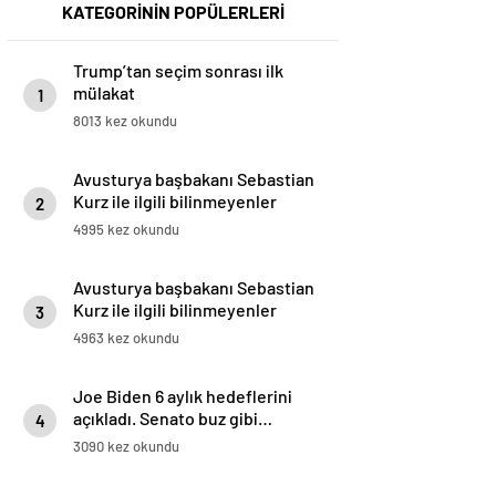
KATEGORİNİN POPÜLERLERİ
Trump’tan seçim sonrası ilk
mülakat
1
8013 kez okundu
Avusturya başbakanı Sebastian
Kurz ile ilgili bilinmeyenler
2
4995 kez okundu
Avusturya başbakanı Sebastian
Kurz ile ilgili bilinmeyenler
3
4963 kez okundu
Joe Biden 6 aylık hedeflerini
açıkladı. Senato buz gibi…
4
3090 kez okundu