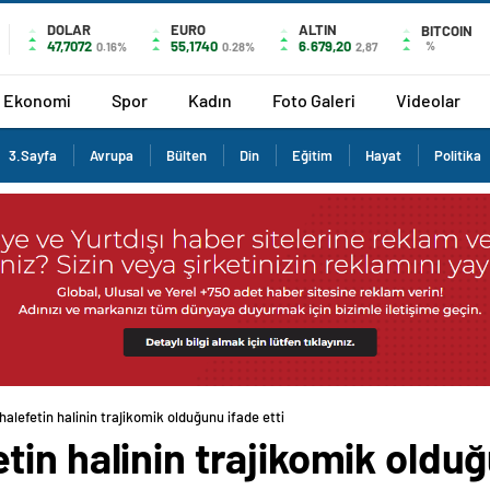
DOLAR
EURO
ALTIN
BITCOIN
47,7072
55,1740
6.679,20
%
0.16%
0.28%
2,87
Ekonomi
Spor
Kadın
Foto Galeri
Videolar
3.Sayfa
Avrupa
Bülten
Din
Eğitim
Hayat
Politika
alefetin halinin trajikomik olduğunu ifade etti
in halinin trajikomik olduğ