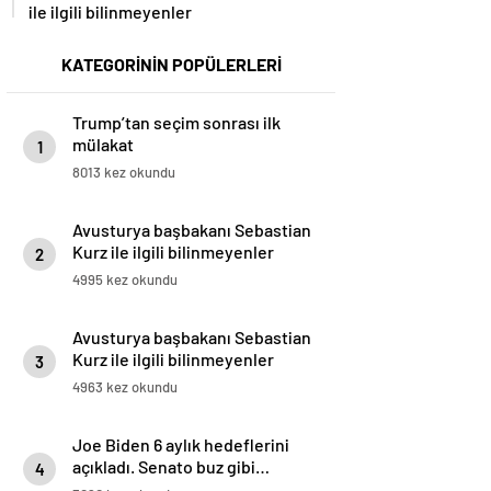
ile ilgili bilinmeyenler
KATEGORİNİN POPÜLERLERİ
Trump’tan seçim sonrası ilk
mülakat
1
8013 kez okundu
Avusturya başbakanı Sebastian
Kurz ile ilgili bilinmeyenler
2
4995 kez okundu
Avusturya başbakanı Sebastian
Kurz ile ilgili bilinmeyenler
3
4963 kez okundu
Joe Biden 6 aylık hedeflerini
açıkladı. Senato buz gibi…
4