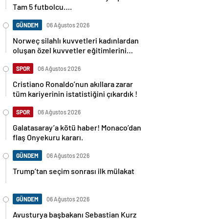
Tam 5 futbolcu….
GÜNDEM
06 Ağustos 2026
Norweç silahlı kuvvetleri kadınlardan
oluşan özel kuvvetler eğitimlerini
başlattı.
SPOR
06 Ağustos 2026
Cristiano Ronaldo’nun akıllara zarar
tüm kariyerinin istatistiğini çıkardık !
SPOR
06 Ağustos 2026
Galatasaray’a kötü haber! Monaco’dan
flaş Onyekuru kararı.
GÜNDEM
06 Ağustos 2026
Trump’tan seçim sonrası ilk mülakat
GÜNDEM
06 Ağustos 2026
Avusturya başbakanı Sebastian Kurz