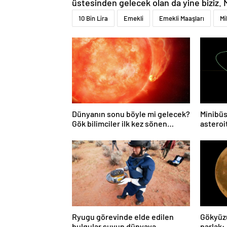
üstesinden gelecek olan da yine biziz. 
10 Bin Lira
Emekli
Emekli Maaşları
Mi
Dünyanın sonu böyle mi gelecek?
Minibüs
Gök bilimciler ilk kez sönen
asteroit
yıldızın gezegeni yutmasına tanık
oldu
Ryugu görevinde elde edilen
Gökyüz
bulgular suyun dünyaya
parlak: