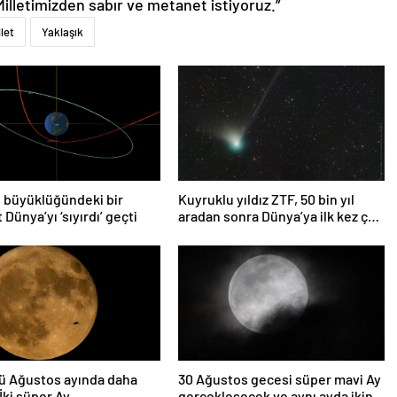
Milletimizden sabır ve metanet istiyoruz.”
llet
Yaklaşık
 büyüklüğündeki bir
Kuyruklu yıldız ZTF, 50 bin yıl
 Dünya’yı ‘sıyırdı’ geçti
aradan sonra Dünya’ya ilk kez çok
yaklaşacak
ü Ağustos ayında daha
30 Ağustos gecesi süper mavi Ay
 İki süper Ay
gerçekleşecek ve aynı ayda ikinci