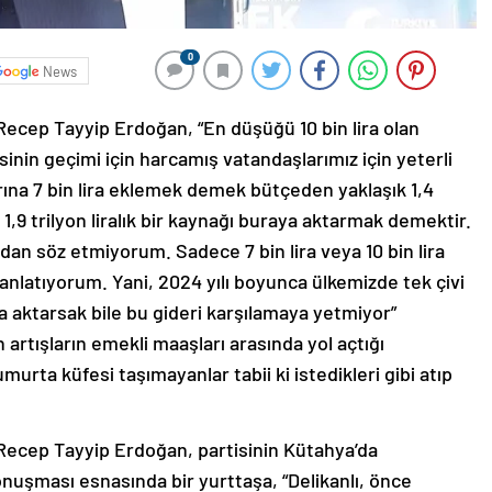
0
News
cep Tayyip Erdoğan, “En düşüğü 10 bin lira olan
inin geçimi için harcamış vatandaşlarımız için yeterli
rına 7 bin lira eklemek demek bütçeden yaklaşık 1,4
k 1,9 trilyon liralık bir kaynağı buraya aktarmak demektir.
dan söz etmiyorum. Sadece 7 bin lira veya 10 bin lira
i anlatıyorum. Yani, 2024 yılı boyunca ülkemizde tek çivi
 aktarsak bile bu gideri karşılamaya yetmiyor”
artışların emekli maaşları arasında yol açtığı
umurta küfesi taşımayanlar tabii ki istedikleri gibi atıp
ecep Tayyip Erdoğan, partisinin Kütahya’da
onuşması esnasında bir yurttaşa, “Delikanlı, önce