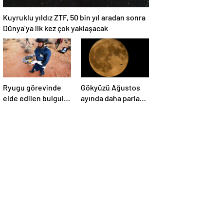
Kuyruklu yıldız ZTF, 50 bin yıl aradan sonra
Dünya’ya ilk kez çok yaklaşacak
Ryugu görevinde
Gökyüzü Ağustos
elde edilen bulgular
ayında daha parlak:
suyun dünyaya
İki süper Ay
asteroitlerce
gözlemlenecek
getirilmiş
olabileceğini
gösteriyor