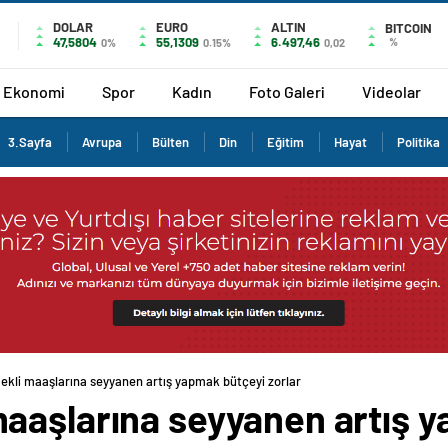
DOLAR
EURO
ALTIN
BITCOIN
47,5804
55,1309
6.497,46
%
0%
0.15%
0,02
Ekonomi
Spor
Kadın
Foto Galeri
Videolar
3.Sayfa
Avrupa
Bülten
Din
Eğitim
Hayat
Politika
kli maaşlarına seyyanen artış yapmak bütçeyi zorlar
aaşlarına seyyanen artış 