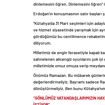
dinlemesini öğren. Dinlemesini öğren” if
Erdoğan’ın konuşmasının satır başları ş
“Kütahya’da 31 Mart seçimleri için aday
ve hizmet siyasetinde yarışmak için ayrı
gördüğümüz bu centilmence rekabetin ş
diliyorum.
Milletimiz de engin ferasetiyle kapalı kap
sahnelenen alicengiz oyunlarını çok iyi
milletimizle omuz omuza verip meydanı k
Önümüz Ramazan. Bu mübarek günlerin 
değerlendirmeliyiz. Bayramı sadece Ram
dönüştürmeliyiz. Ben bunu Kütahya’nın
“GÖNLÜMÜZ VATANDAŞLARIMIZIN HAY
İSTİYOR”