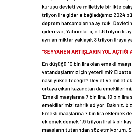
kuruşu devleti ve milletiyle birlikte ça
trilyon lira giderle bağladığımız 2024 bü
deprem harcamalarına ayırdık. Devletin t
gideri var. Yatırımlar için 1,6 trilyon li
ayrılan miktar yaklaşık 3 trilyon liraya y
“SEYYANEN ARTIŞLARIN YOL AÇTIĞI 
En düşüğü 10 bin lira olan emekli maaşı
vatandaşlarımız için yeterli mi? Elbette
nasıl yükselteceğiz? Devlet ve millet ol
ortaya çıkan kazançtan da emeklilerimize
‘Emekli maaşlarına 7 bin lira, 10 bin lir
emeklilerimizi tahrik ediyor. Bakınız, b
Emekli maaşlarına 7 bin lira eklemek deme
eklemek demek 1,9 trilyon liralık bir k
maaşların tutarından söz etmiyorum. Sade