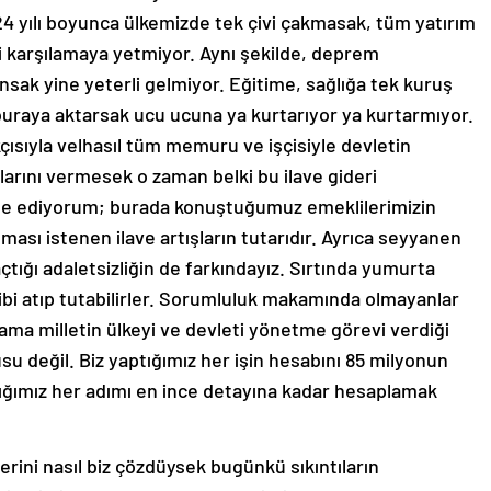
024 yılı boyunca ülkemizde tek çivi çakmasak, tüm yatırım
ri karşılamaya yetmiyor. Aynı şekilde, deprem
nsak yine yeterli gelmiyor. Eğitime, sağlığa tek kuruş
uraya aktarsak ucu ucuna ya kurtarıyor ya kurtarmıyor.
ıkçısıyla velhasıl tüm memuru ve işçisiyle devletin
larını vermesek o zaman belki bu ilave gideri
 ifade ediyorum; burada konuştuğumuz emeklilerimizin
ması istenen ilave artışların tutarıdır. Ayrıca seyyanen
açtığı adaletsizliğin de farkındayız. Sırtında yumurta
 gibi atıp tutabilirler. Sorumluluk makamında olmayanlar
 ama milletin ülkeyi ve devleti yönetme görevi verdiği
su değil. Biz yaptığımız her işin hesabını 85 milyonun
ığımız her adımı en ince detayına kadar hesaplamak
lerini nasıl biz çözdüysek bugünkü sıkıntıların