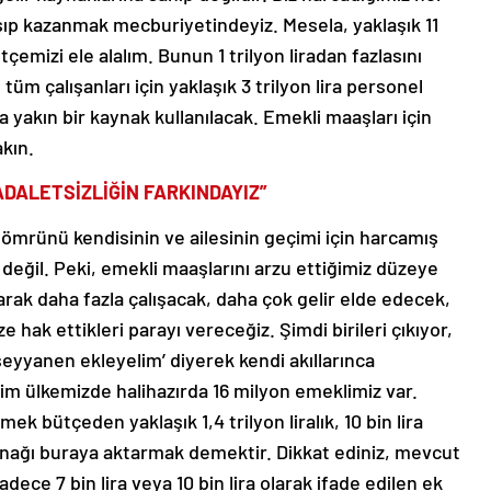
lışıp kazanmak mecburiyetindeyiz. Mesela, yaklaşık 11
tçemizi ele alalım. Bunun 1 trilyon liradan fazlasını
üm çalışanları için yaklaşık 3 trilyon lira personel
raya yakın bir kaynak kullanılacak. Emekli maaşları için
akın.
ADALETSİZLİĞİN FARKINDAYIZ”
 ömrünü kendisinin ve ailesinin geçimi için harcamış
 değil. Peki, emekli maaşlarını arzu ettiğimiz düzeye
arak daha fazla çalışacak, daha çok gelir elde edecek,
 hak ettikleri parayı vereceğiz. Şimdi birileri çıkıyor,
a seyyanen ekleyelim’ diyerek kendi akıllarınca
izim ülkemizde halihazırda 16 milyon emeklimiz var.
k bütçeden yaklaşık 1,4 trilyon liralık, 10 bin lira
aynağı buraya aktarmak demektir. Dikkat ediniz, mevcut
ce 7 bin lira veya 10 bin lira olarak ifade edilen ek