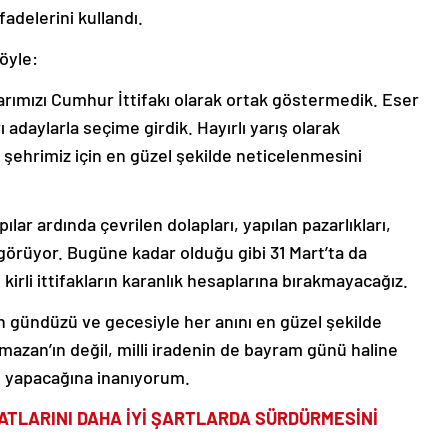
adelerini kullandı.
öyle:
larımızı Cumhur İttifakı olarak ortak göstermedik. Eser
 adaylarla seçime girdik. Hayırlı yarış olarak
ehrimiz için en güzel şekilde neticelenmesini
ılar ardında çevrilen dolapları, yapılan pazarlıkları,
 görüyor. Bugüne kadar olduğu gibi 31 Mart’ta da
irli ittifakların karanlık hesaplarına bırakmayacağız.
gündüzü ve gecesiyle her anını en güzel şekilde
azan’ın değil, milli iradenin de bayram günü haline
 yapacağına inanıyorum.
ATLARINI DAHA İYİ ŞARTLARDA SÜRDÜRMESİNİ