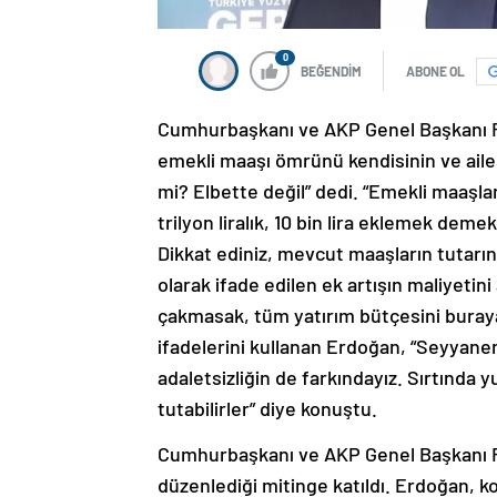
0
BEĞENDİM
ABONE OL
Cumhurbaşkanı ve AKP Genel Başkanı Re
emekli maaşı ömrünü kendisinin ve ailes
mi? Elbette değil” dedi. “Emekli maaşla
trilyon liralık, 10 bin lira eklemek deme
Dikkat ediniz, mevcut maaşların tutarın
olarak ifade edilen ek artışın maliyetin
çakmasak, tüm yatırım bütçesini buraya
ifadelerini kullanan Erdoğan, “Seyyanen 
adaletsizliğin de farkındayız. Sırtında y
tutabilirler” diye konuştu.
Cumhurbaşkanı ve AKP Genel Başkanı R
düzenlediği mitinge katıldı. Erdoğan, k