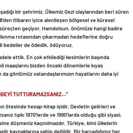
şadığı bir şehrimiz. Ülkemiz Gezi olaylarından beri süren
’den itibaren iyice alenileşen bölgesel ve küresel
bir süreçten geçiyor. Hamdolsun, önümüze hangi badire
kalkınma rotasından çıkarmadan hedeflerine doğru
ddi bedeller de ödedik, ödüyoruz.
adele ettik. En çok etkilediği kesimlerin başında
kli maaşlarını bizden önceki dönemlerle kıyas
 da gönlümüz vatandaşlarımızın hayatlarını daha iyi
ENGEYİ TUTTURAMAZSANIZ…”
n ötesinde hesap-kitap işidir. Devletin gelirleri ve
anız tıpkı 1970’lerde ve 1990’larda olduğu gibi siyasi,
ine düşmeniz kaçınılmazdır. Türkiye, kimi ülkelerin
 gelir kaynaklarına sahip değildir. Biz harcadığımız her