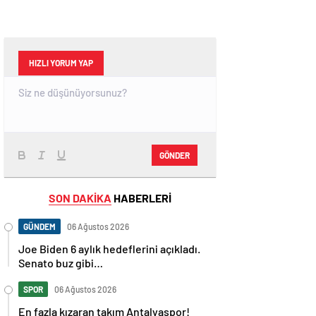
HIZLI YORUM YAP
GÖNDER
SON DAKİKA
HABERLERİ
GÜNDEM
06 Ağustos 2026
Joe Biden 6 aylık hedeflerini açıkladı.
Senato buz gibi…
SPOR
06 Ağustos 2026
En fazla kızaran takım Antalyaspor!