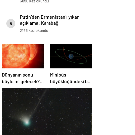
3090 kez okundu
Putin’den Ermenistan’ı yıkan
açıklama: Karabağ
5
Azerbaycan’ın ayrılmaz bir
2155 kez okundu
parçasıdır!
Dünyanın sonu
Minibüs
böyle mi gelecek?
büyüklüğündeki bir
Gök bilimciler ilk
asteroit Dünya’yı
kez sönen yıldızın
‘sıyırdı’ geçti
gezegeni
yutmasına tanık
oldu