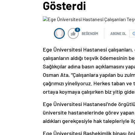
Gösterdi
0
BEĞENDİM
ABONE OL
Ege Üniversitesi Hastanesi çalışanları
çalışanların aldığı teşvik ödemesinin be
Sağlıkçılar adına basın açıklamasını ya
Osman Ata, “Çalışanlara yapılan bu zul
çağrımızı yineliyoruz. Herkes taban ve
ortaya koymaya çalışırken biz yitip gi
Ege Üniversitesi Hastanesi’nde örgütlü 
üniversite hastanelerinde görev yapan ç
aldıkları gerekçesiyle hak talepleriyle il
Ege Üniversitesi Başhekimlik binası ön