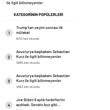
ile ilgili bilinmeyenler
KATEGORİNİN POPÜLERLERİ
Trump’tan seçim sonrası ilk
mülakat
1
8013 kez okundu
Avusturya başbakanı Sebastian
Kurz ile ilgili bilinmeyenler
2
4995 kez okundu
Avusturya başbakanı Sebastian
Kurz ile ilgili bilinmeyenler
3
4963 kez okundu
Joe Biden 6 aylık hedeflerini
açıkladı. Senato buz gibi…
4