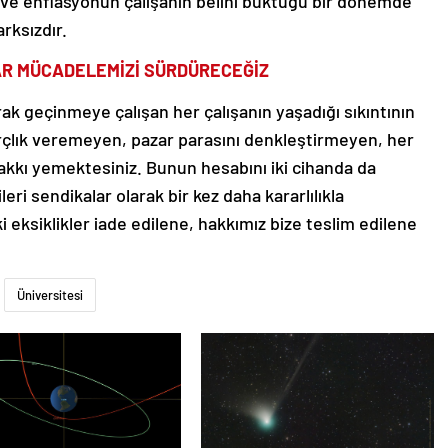
n ve enflasyonun çalışanın belini büktüğü bir dönemde
rksızdır.
DAR MÜCADELEMİZİ SÜRDÜRECEĞİZ
k geçinmeye çalışan her çalışanın yaşadığı sıkıntının
arçlık veremeyen, pazar parasını denkleştirmeyen, her
akkı yemektesiniz. Bunun hesabını iki cihanda da
eri sendikalar olarak bir kez daha kararlılıkla
eksiklikler iade edilene, hakkımız bize teslim edilene
Üniversitesi