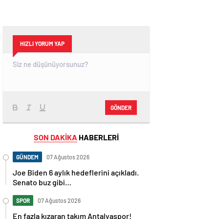
HIZLI YORUM YAP
GÖNDER
SON DAKİKA
HABERLERİ
GÜNDEM
07 Ağustos 2026
Joe Biden 6 aylık hedeflerini açıkladı.
Senato buz gibi…
SPOR
07 Ağustos 2026
En fazla kızaran takım Antalyaspor!