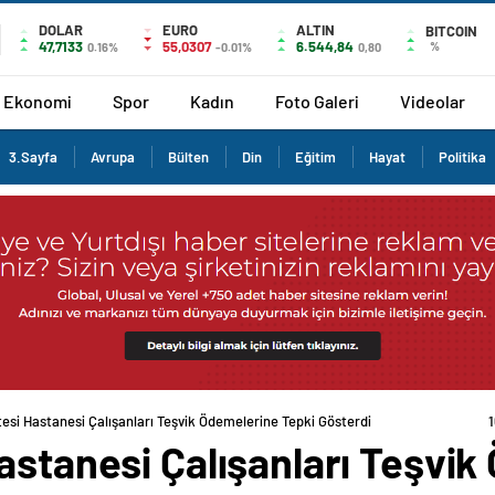
DOLAR
EURO
ALTIN
BITCOIN
47,7133
55,0307
6.544,84
%
0.16%
-0.01%
0,80
Ekonomi
Spor
Kadın
Foto Galeri
Videolar
3.Sayfa
Avrupa
Bülten
Din
Eğitim
Hayat
Politika
tesi Hastanesi Çalışanları Teşvik Ödemelerine Tepki Gösterdi
astanesi Çalışanları Teşvi