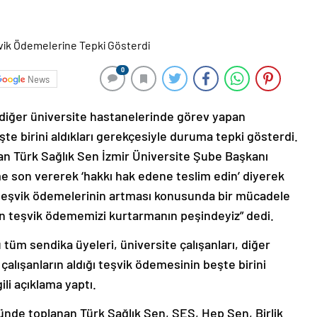
0
News
, diğer üniversite hastanelerinde görev yapan
şte birini aldıkları gerekçesiyle duruma tepki gösterdi.
pan Türk Sağlık Sen İzmir Üniversite Şube Başkanı
me son vererek ‘hakkı hak edene teslim edin’ diyerek
 teşvik ödemelerinin artması konusunda bir mücadele
den teşvik ödememizi kurtarmanın peşindeyiz” dedi.
tüm sendika üyeleri, üniversite çalışanları, diğer
alışanların aldığı teşvik ödemesinin beşte birini
gili açıklama yaptı.
ünde toplanan Türk Sağlık Sen, SES, Hep Sen, Birlik