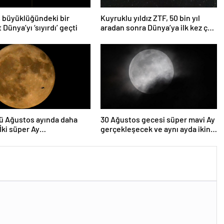
 büyüklüğündeki bir
Kuyruklu yıldız ZTF, 50 bin yıl
 Dünya’yı ‘sıyırdı’ geçti
aradan sonra Dünya’ya ilk kez çok
yaklaşacak
ü Ağustos ayında daha
30 Ağustos gecesi süper mavi Ay
 İki süper Ay
gerçekleşecek ve aynı ayda ikinci
lenecek
kez dolunay olacak