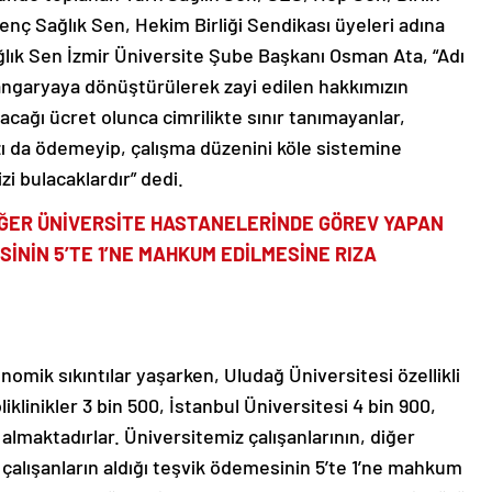
enç Sağlık Sen, Hekim Birliği Sendikası üyeleri adına
ğlık Sen İzmir Üniversite Şube Başkanı Osman Ata, “Adı
 angaryaya dönüştürülerek zayi edilen hakkımızın
acağı ücret olunca cimrilikte sınır tanımayanlar,
zı da ödemeyip, çalışma düzenini köle sistemine
zi bulacaklardır” dedi.
DİĞER ÜNİVERSİTE HASTANELERİNDE GÖREV YAPAN
İNİN 5’TE 1’NE MAHKUM EDİLMESİNE RIZA
omik sıkıntılar yaşarken, Uludağ Üniversitesi özellikli
oliklinikler 3 bin 500, İstanbul Üniversitesi 4 bin 900,
lmaktadırlar. Üniversitemiz çalışanlarının, diğer
çalışanların aldığı teşvik ödemesinin 5’te 1’ne mahkum