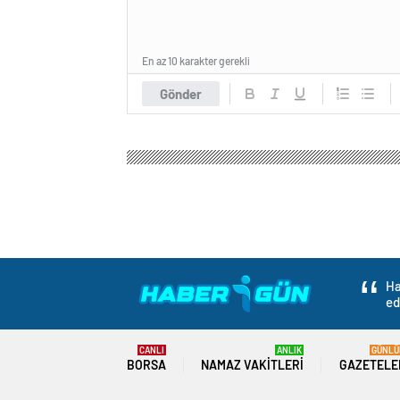
En az 10 karakter gerekli
Gönder
Ha
ed
CANLI
ANLIK
GÜNLÜ
BORSA
NAMAZ VAKITLERI
GAZETELE