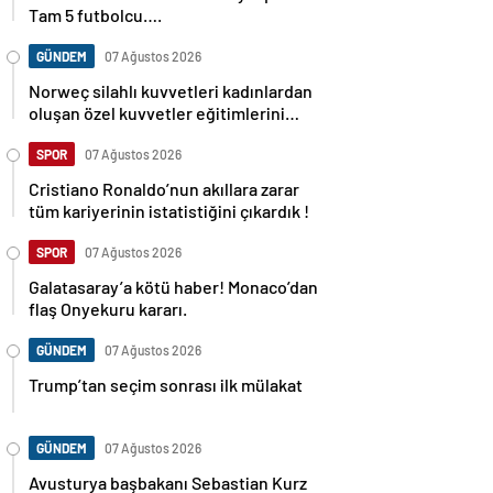
Tam 5 futbolcu….
GÜNDEM
07 Ağustos 2026
Norweç silahlı kuvvetleri kadınlardan
oluşan özel kuvvetler eğitimlerini
başlattı.
SPOR
07 Ağustos 2026
Cristiano Ronaldo’nun akıllara zarar
tüm kariyerinin istatistiğini çıkardık !
SPOR
07 Ağustos 2026
Galatasaray’a kötü haber! Monaco’dan
flaş Onyekuru kararı.
GÜNDEM
07 Ağustos 2026
Trump’tan seçim sonrası ilk mülakat
GÜNDEM
07 Ağustos 2026
Avusturya başbakanı Sebastian Kurz