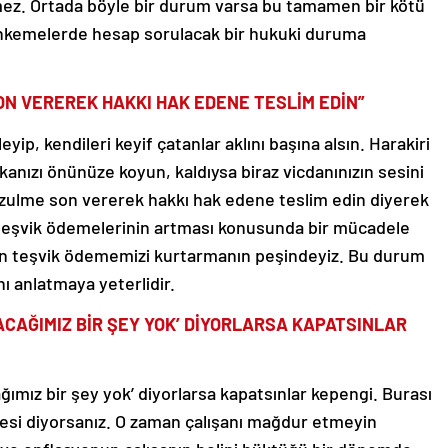
ez. Ortada böyle bir durum varsa bu tamamen bir kötü
ahkemelerde hesap sorulacak bir hukuki duruma
ON VEREREK HAKKI HAK EDENE TESLİM EDİN”
leyip, kendileri keyif çatanlar aklını başına alsın. Harakiri
anızı önünüze koyun, kaldıysa biraz vicdanınızın sesini
u zulme son vererek hakkı hak edene teslim edin diyerek
 teşvik ödemelerinin artması konusunda bir mücadele
den teşvik ödememizi kurtarmanın peşindeyiz. Bu durum
nı anlatmaya yeterlidir.
ACAĞIMIZ BİR ŞEY YOK’ DİYORLARSA KAPATSINLAR
ğımız bir şey yok’ diyorlarsa kapatsınlar kepengi. Burası
nesi diyorsanız. O zaman çalışanı mağdur etmeyin