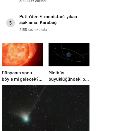
3090 kez okundu
Putin’den Ermenistan’ı yıkan
açıklama: Karabağ
5
Azerbaycan’ın ayrılmaz bir
2155 kez okundu
parçasıdır!
Dünyanın sonu
Minibüs
böyle mi gelecek?
büyüklüğündeki bir
Gök bilimciler ilk
asteroit Dünya’yı
kez sönen yıldızın
‘sıyırdı’ geçti
gezegeni
yutmasına tanık
oldu