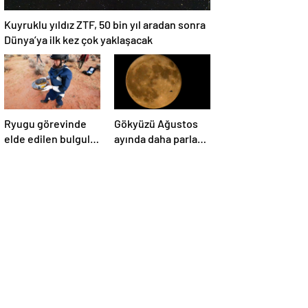
Kuyruklu yıldız ZTF, 50 bin yıl aradan sonra
Dünya’ya ilk kez çok yaklaşacak
Ryugu görevinde
Gökyüzü Ağustos
elde edilen bulgular
ayında daha parlak:
suyun dünyaya
İki süper Ay
asteroitlerce
gözlemlenecek
getirilmiş
olabileceğini
gösteriyor