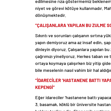
edilmesine rıza göstermemiz beklenem
niyet ve görevi kötüye kullanmadır. M
dönüşmektedir.
“ÇALIŞANLARA YAPILAN BU ZULME S
Sıkıntı ve sorunları çalışanın sırtına yük
yapın demiyoruz ama az insaf edin, şapk
dinleyin diyoruz. Çalışanlara yapılan b
çağrımızı yineliyoruz. Herkes taban ve
ortaya koymaya çalışırken biz yitip gi
bile meselenin nasıl vahim bir hal aldığı
“İDARECİLER ‘HASTANENE BATTI YAP
KEPENGİ”
Eğer idareciler ‘hastanene battı yapaca
3. basamak, köklü bir üniversite hasta