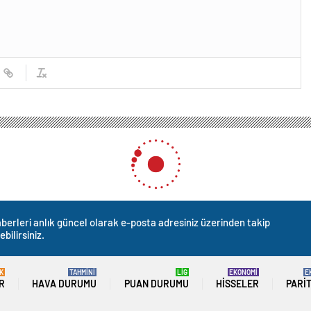
berleri anlık güncel olarak e-posta adresiniz üzerinden takip
ebilirsiniz.
K
TAHMİNİ
LİG
EKONOMİ
E
R
HAVA DURUMU
PUAN DURUMU
HISSELER
PARI