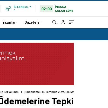
İMSAK'A
İSTANBUL
02:00
KALAN SÜRE
°
Yazarlar
Gazeteler
167 kez okundu
|
Güncelleme: 15 Temmuz 2024 00:42
k Ödemelerine Tepki