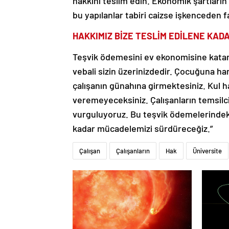
hakkını teslim edin. Ekonomik şartları
bu yapılanlar tabiri caizse işkenceden fa
HAKKIMIZ BİZE TESLİM EDİLENE KA
Teşvik ödemesini ev ekonomisine katara
vebali sizin üzerinizdedir. Çocuğuna h
çalışanın günahına girmektesiniz. Kul h
veremeyeceksiniz. Çalışanların temsilcil
vurguluyoruz. Bu teşvik ödemelerindeki 
kadar mücadelemizi sürdüreceğiz.”
Çalışan
Çalışanların
Hak
Üniversite