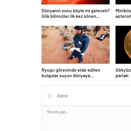
Dünyanın sonu böyle mi gelecek?
Minibüs
Gök bilimciler ilk kez sönen
asteroit
yıldızın gezegeni yutmasına tanık
oldu
Ryugu görevinde elde edilen
Gökyüz
bulgular suyun dünyaya
parlak:
asteroitlerce getirilmiş
gözlem
olabileceğini gösteriyor