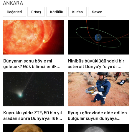
ANKARA
Değerleri
Erbaş
Kötülük
Kur'an
Seven
Dünyanın sonu böyle mi
Minibüs büyüklüğündeki bir
gelecek? Gök bilimciler ilk
asteroit Dünya’yı ‘sıyırdı’
kez sönen yıldızın gezegeni
geçti
yutmasına tanık oldu
Kuyruklu yıldız ZTF, 50 bin yıl
Ryugu görevinde elde edilen
aradan sonra Dünya’ya ilk kez
bulgular suyun dünyaya
çok yaklaşacak
asteroitlerce getirilmiş
olabileceğini gösteriyor