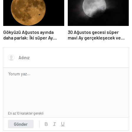
Gökyüzü Ağustos ayında
30 Ağustos gecesi süper
daha parlak: İki süper Ay
mavi Ay gerçekleşecek ve
gözlemlenecek
aynı ayda ikinci kez dolunay
olacak
En az 10 karakter gerekli
Gönder