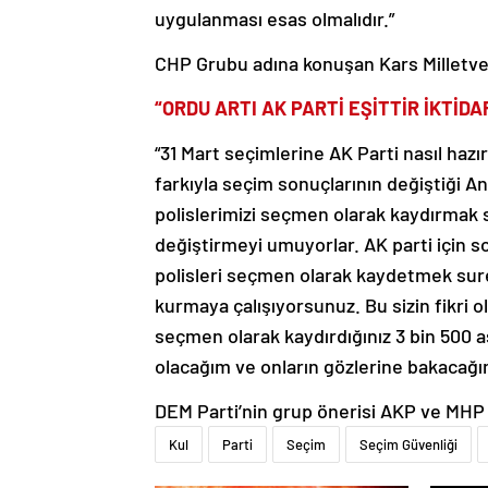
uygulanması esas olmalıdır.”
CHP Grubu adına konuşan Kars Milletveki
“ORDU ARTI AK PARTİ EŞİTTİR İKTİ
“31 Mart seçimlerine AK Parti nasıl haz
farkıyla seçim sonuçlarının değiştiği Ana
polislerimizi seçmen olarak kaydırmak su
değiştirmeyi umuyorlar. AK parti için 
polisleri seçmen olarak kaydetmek suret
kurmaya çalışıyorsunuz. Bu sizin fikri 
seçmen olarak kaydırdığınız 3 bin 500 as
olacağım ve onların gözlerine bakacağı
DEM Parti’nin grup önerisi AKP ve MHP mi
Kul
Parti
Seçim
Seçim Güvenliği