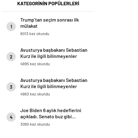
KATEGORİNİN POPÜLERLERİ
Trump’tan seçim sonrası ilk
mülakat
1
8013 kez okundu
Avusturya başbakanı Sebastian
Kurz ile ilgili bilinmeyenler
2
4995 kez okundu
Avusturya başbakanı Sebastian
Kurz ile ilgili bilinmeyenler
3
4963 kez okundu
Joe Biden 6 aylık hedeflerini
açıkladı. Senato buz gibi…
4
3090 kez okundu