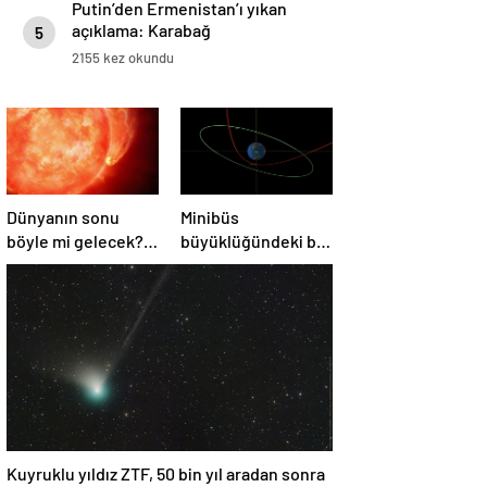
Putin’den Ermenistan’ı yıkan
açıklama: Karabağ
5
Azerbaycan’ın ayrılmaz bir
2155 kez okundu
parçasıdır!
Dünyanın sonu
Minibüs
böyle mi gelecek?
büyüklüğündeki bir
Gök bilimciler ilk
asteroit Dünya’yı
kez sönen yıldızın
‘sıyırdı’ geçti
gezegeni
yutmasına tanık
oldu
Kuyruklu yıldız ZTF, 50 bin yıl aradan sonra