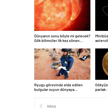
Dünyanın sonu böyle mi gelecek?
Minibüs
Gök bilimciler ilk kez sönen
asteroit
yıldızın gezegeni yutmasına tanık
oldu
Ryugu görevinde elde edilen
Gökyüz
bulgular suyun dünyaya
parlak:
asteroitlerce getirilmiş
gözlem
olabileceğini gösteriyor