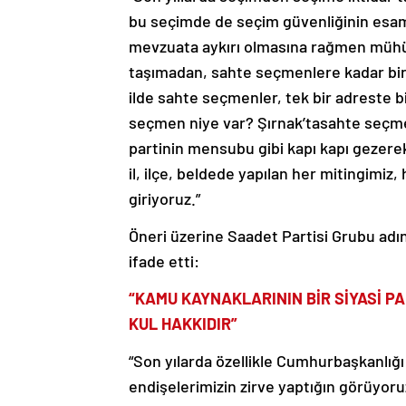
bu seçimde de seçim güvenliğinin es
mevzuata aykırı olmasına rağmen mühürs
taşımadan, sahte seçmenlere kadar bir s
ilde sahte seçmenler, tek bir adreste b
seçmen niye var? Şırnak’tasahte seçmen 
partinin mensubu gibi kapı kapı gezerek
il, ilçe, beldede yapılan her mitingimiz
giriyoruz.”
Öneri üzerine Saadet Partisi Grubu adına
ifade etti:
“KAMU KAYNAKLARININ BİR SİYASİ PA
KUL HAKKIDIR”
“Son yılarda özellikle Cumhurbaşkanlığı 
endişelerimizin zirve yaptığın görüyoruz