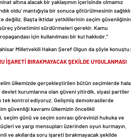
inat altına alacak bir yaklaşımın içerisinde olmamız
ndık oldu’ mantığıyla bir sonuca götürülmesinin sağlıklı
değiliz. Başta iktidar yetkililerinin seçim güvenliğinin
a süreç yönetimini sürdürmeleri gerekir. Kamu
ropagandası için kullanılması bir kul hakkıdır.”
ahisar Milletvekili Hakan Şeref Olgun da şöyle konuştu:
ORU İŞARETİ BIRAKMAYACAK ŞEKİLDE UYGULANMASI
lelim ülkemizde gerçekleştirilen bütün seçimlerde hala
devlet kurumlarına olan güveni yitirdik, siyasi partiler
ek tek kontrol ediyoruz. Gelişmiş demokrasilerde
m güvenliği kavramı ülkemizin öncelikli
i, seçim günü ve seçim sonrası görevinizi hukuka ve
güçleri ve yargı mensupları üzerinden oyun kurmayın.
li ve akıllarda soru işareti bırakmayacak şekilde