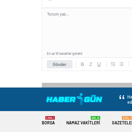
En az 10 karakter gerekli
Gönder
Ha
ed
CANLI
ANLIK
GÜNLÜ
BORSA
NAMAZ VAKITLERI
GAZETELE