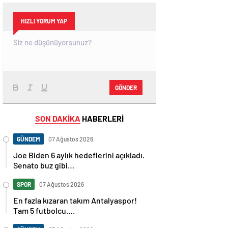
HIZLI YORUM YAP
GÖNDER
SON DAKİKA
HABERLERİ
GÜNDEM
07 Ağustos 2026
Joe Biden 6 aylık hedeflerini açıkladı.
Senato buz gibi…
SPOR
07 Ağustos 2026
En fazla kızaran takım Antalyaspor!
Tam 5 futbolcu….