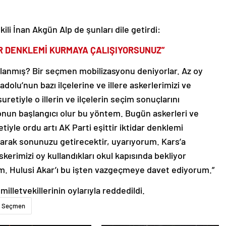
li İnan Akgün Alp de şunları dile getirdi:
DAR DENKLEMİ KURMAYA ÇALIŞIYORSUNUZ”
ırlanmış? Bir seçmen mobilizasyonu deniyorlar. Az oy
dolu’nun bazı ilçelerine ve illere askerlerimizi ve
retiyle o illerin ve ilçelerin seçim sonuçlarını
sonun başlangıcı olur bu yöntem. Bugün askerleri ve
iyle ordu artı AK Parti eşittir iktidar denklemi
olarak sonunuzu getirecektir, uyarıyorum. Kars’a
kerimizi oy kullandıkları okul kapısında bekliyor
m. Hulusi Akar’ı bu işten vazgeçmeye davet ediyorum.”
lletvekillerinin oylarıyla reddedildi.
Seçmen