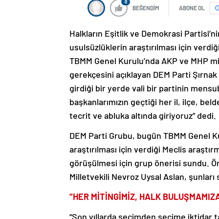
0
BEĞENDİM
ABONE OL
Halkların Eşitlik ve Demokrasi Partisi’ni
usulsüzlüklerin araştırılması için verdi
TBMM Genel Kurulu’nda AKP ve MHP mille
gerekçesini açıklayan DEM Parti Şırnak 
girdiği bir yerde vali bir partinin mens
başkanlarımızın geçtiği her il, ilçe, be
tecrit ve abluka altında giriyoruz” dedi.
DEM Parti Grubu, bugün TBMM Genel Kuru
araştırılması için verdiği Meclis araşt
görüşülmesi için grup önerisi sundu. Ö
Milletvekili Nevroz Uysal Aslan, şunları 
“HER MİTİNGİMİZ, HALK BULUŞMAMIZA
“Son yıllarda seçimden seçime iktidar 