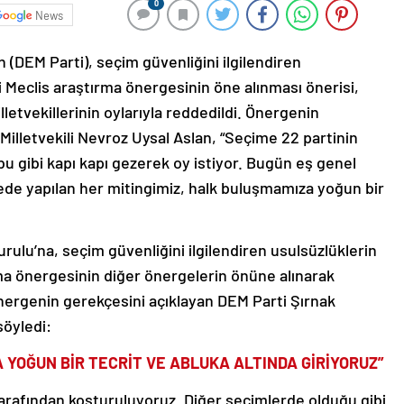
0
News
n (DEM Parti), seçim güvenliğini ilgilendiren
ği Meclis araştırma önergesinin öne alınması önerisi,
tvekillerinin oylarıyla reddedildi. Önergenin
Milletvekili Nevroz Uysal Aslan, “Seçime 22 partinin
ubu gibi kapı kapı gezerek oy istiyor. Bugün eş genel
ldede yapılan her mitingimiz, halk buluşmamıza yoğun bir
lu’na, seçim güvenliğini ilgilendiren usulsüzlüklerin
ırma önergesinin diğer önergelerin önüne alınarak
nergenin gerekçesini açıklayan DEM Parti Şırnak
söyledi:
 YOĞUN BİR TECRİT VE ABLUKA ALTINDA GİRİYORUZ”
tarafından koşturuluyoruz. Diğer seçimlerde olduğu gibi