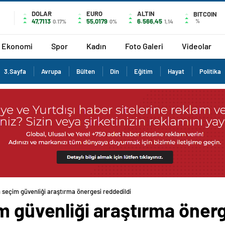
DOLAR
EURO
ALTIN
BITCOIN
47,7113
55,0179
6.566,45
%
0.17%
0%
1,14
Ekonomi
Spor
Kadın
Foto Galeri
Videolar
3.Sayfa
Avrupa
Bülten
Din
Eğitim
Hayat
Politika
 seçim güvenliği araştırma önergesi reddedildi
m güvenliği araştırma önerg