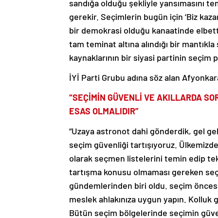
sandığa olduğu şekliyle yansımasını tem
gerekir. Seçimlerin bugün için ‘Biz kaza
bir demokrasi olduğu kanaatinde elbette 
tam teminat altına alındığı bir mantıkl
kaynaklarının bir siyasi partinin seçim p
İYİ Parti Grubu adına söz alan Afyonkar
“SEÇİMİN GÜVENLİ VE AKILLARDA S
ESAS OLMALIDIR”
“Uzaya astronot dahi gönderdik, gel ge
seçim güvenliği tartışıyoruz. Ülkemizde 
olarak seçmen listelerini temin edip t
tartışma konusu olmaması gereken seçi
gündemlerinden biri oldu. seçim önces
meslek ahlakınıza uygun yapın. Kolluk 
Bütün seçim bölgelerinde seçimin güven