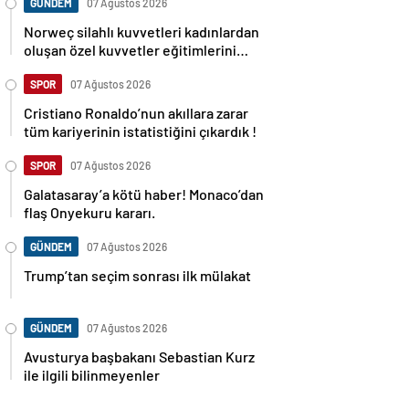
GÜNDEM
07 Ağustos 2026
Norweç silahlı kuvvetleri kadınlardan
oluşan özel kuvvetler eğitimlerini
başlattı.
SPOR
07 Ağustos 2026
Cristiano Ronaldo’nun akıllara zarar
tüm kariyerinin istatistiğini çıkardık !
SPOR
07 Ağustos 2026
Galatasaray’a kötü haber! Monaco’dan
flaş Onyekuru kararı.
GÜNDEM
07 Ağustos 2026
Trump’tan seçim sonrası ilk mülakat
GÜNDEM
07 Ağustos 2026
Avusturya başbakanı Sebastian Kurz
ile ilgili bilinmeyenler