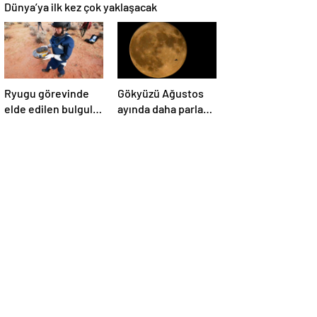
Dünya’ya ilk kez çok yaklaşacak
Ryugu görevinde
Gökyüzü Ağustos
elde edilen bulgular
ayında daha parlak:
suyun dünyaya
İki süper Ay
asteroitlerce
gözlemlenecek
getirilmiş
olabileceğini
gösteriyor