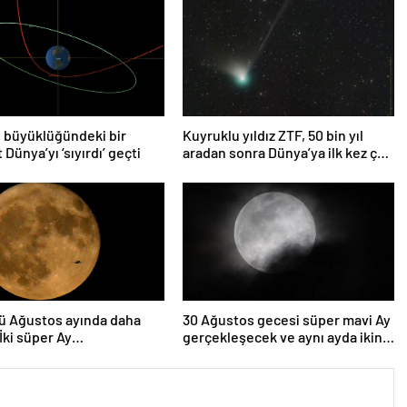
 büyüklüğündeki bir
Kuyruklu yıldız ZTF, 50 bin yıl
 Dünya’yı ‘sıyırdı’ geçti
aradan sonra Dünya’ya ilk kez çok
yaklaşacak
ü Ağustos ayında daha
30 Ağustos gecesi süper mavi Ay
 İki süper Ay
gerçekleşecek ve aynı ayda ikinci
lenecek
kez dolunay olacak