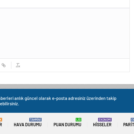
berleri anlık güncel olarak e-posta adresiniz üzerinden takip
ebilirsiniz.
K
TAHMİNİ
LİG
EKONOMİ
E
R
HAVA DURUMU
PUAN DURUMU
HISSELER
PARI