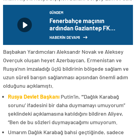
GÜNDEM
Fenerbahçe maçının
ardından Gaziantep FK
Teknik Direktörü Sumudica
HABERİN DEVAMI
ve Fenerbahçe Teknik
Direktörü Kartal
Başbakan Yardımcıları Aleksandr Novak ve Aleksey
açıklamalarda bulundu
Overçuk oluşan heyet Azerbaycan, Ermenistan ve
Rusya’nın imzaladığı üçlü bildirinin bölgede sağlam ve
uzun süreli barışın sağlanması açısından önemli adım
olduğunu açıklamıştı.
Rusya Devlet Başkanı
Putin’in, “‘Dağlık Karabağ
sorunu’ ifadesini bir daha duymamayı umuyorum”
şeklindeki açıklamasına katıldığını bildiren Aliyev,
“Ben de bu sözleri duymayacağımı umuyorum.
Umarım Dağlık Karabağ bahsi geçtiğinde, sadece