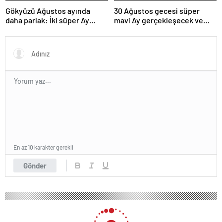
Gökyüzü Ağustos ayında
30 Ağustos gecesi süper
daha parlak: İki süper Ay
mavi Ay gerçekleşecek ve
gözlemlenecek
aynı ayda ikinci kez dolunay
olacak
En az 10 karakter gerekli
Gönder