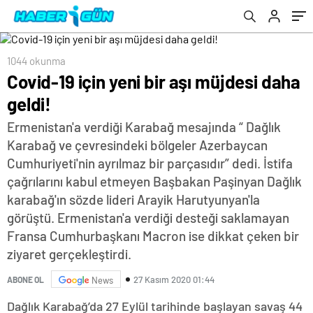
1044 okunma
Covid-19 için yeni bir aşı müjdesi daha
geldi!
Ermenistan'a verdiği Karabağ mesajında “ Dağlık
Karabağ ve çevresindeki bölgeler Azerbaycan
Cumhuriyeti'nin ayrılmaz bir parçasıdır” dedi. İstifa
çağrılarını kabul etmeyen Başbakan Paşinyan Dağlık
karabağ'ın sözde lideri Arayik Harutyunyan'la
görüştü. Ermenistan'a verdiği desteği saklamayan
Fransa Cumhurbaşkanı Macron ise dikkat çeken bir
ziyaret gerçekleştirdi.
27 Kasım 2020 01:44
ABONE OL
News
Dağlık Karabağ’da 27 Eylül tarihinde başlayan savaş 44