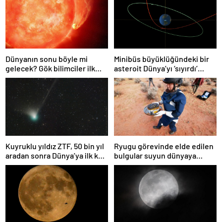
Dünyanın sonu böyle mi
Minibüs büyüklüğündeki bir
gelecek? Gök bilimciler ilk
asteroit Dünya’yı ‘sıyırdı’
kez sönen yıldızın gezegeni
geçti
yutmasına tanık oldu
Kuyruklu yıldız ZTF, 50 bin yıl
Ryugu görevinde elde edilen
aradan sonra Dünya’ya ilk kez
bulgular suyun dünyaya
çok yaklaşacak
asteroitlerce getirilmiş
olabileceğini gösteriyor