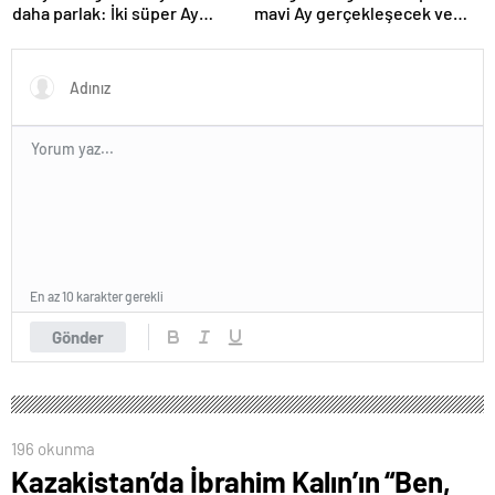
daha parlak: İki süper Ay
mavi Ay gerçekleşecek ve
gözlemlenecek
aynı ayda ikinci kez dolunay
olacak
En az 10 karakter gerekli
Gönder
196 okunma
Kazakistan’da İbrahim Kalın’ın “Ben,