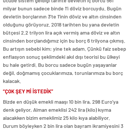
ucube sistem geldiği tarihte devletin iç borcu 561
milyar bunun sadece binde 1’i döviz borcuydu. Bugün
devletin borçlarının 3’te 1’inin döviz ve altın cinsinden
olduğunu görüyoruz. 2018 tarihten bu yana devletin
bütçesi 2.2 trilyon lira açık vermiş ama döviz ve altın
cinsinden borçlandığımız için bu borç 6 trilyona çıkmış.
Bu artışın sebebi kim; yine tek adam. Çünkü faiz sebep
enflasyon sonuç şeklimdeki akıl dışı teorisi bu ülkeyi
bu hale getirdi. Bu borcu sadece bugün yaşayanlar
değil, doğmamış çocuklarımıza, torunlarımıza bu borç
kalacak.
“ÇOK ŞEY Mİ İSTEDİK”
Bizde en düşük emekli maaşı 10 bin lira, 298 Euro’ya
denk geliyor, Alman emeklisi 242 lira (kilo) kıyma
alacakken bizim emeklimiz 25 kilo kıya alabiliyor.
Durum böyleyken 2 bin lira olan bayram ikramiyesini 3