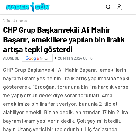
gösterdi
kitabı tanıtıldı
204 okunma
CHP Grup Başkanvekili Ali Mahir
Başarır, emeklilere yapılan bin liralık
artışa tepki gösterdi
26 Nisan 2024 00:18
ABONE OL
News
CHP Grup Başkanvekili Ali Mahir Başarır, emeklilerin
bayram ikramiyesine bin liralık artış yapılmasına tepki
göstererek, “Erdoğan, torununa bin lira harçlık verse
‘ne yapıyorsun dede’ diye sorar torunları. Ama
emeklimize bin lira fark veriyor, bununla 2 kilo et
alabiliyor emekli. Biz ne dedik, en azından 17 bin 2 lira
bayram ikramiyesi verin dedik. Çok şey mi istedik,
hayır. Utanç verici bir tablodur bu. İliç faciasında