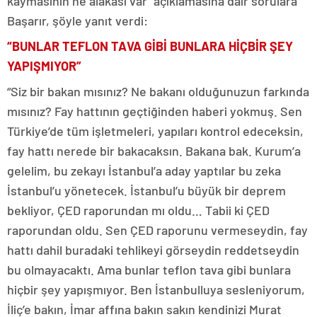
kaymasının ne alakası var” açıklamasına dair sorulara
Başarır, şöyle yanıt verdi:
“BUNLAR TEFLON TAVA GİBİ BUNLARA HİÇBİR ŞEY
YAPIŞMIYOR”
“Siz bir bakan mısınız? Ne bakanı olduğunuzun farkında
mısınız? Fay hattının geçtiğinden haberi yokmuş. Sen
Türkiye’de tüm işletmeleri, yapıları kontrol edeceksin,
fay hattı nerede bir bakacaksın. Bakana bak. Kurum’a
gelelim, bu zekayı İstanbul’a aday yaptılar bu zeka
İstanbul’u yönetecek. İstanbul’u büyük bir deprem
bekliyor, ÇED raporundan mı oldu… Tabii ki ÇED
raporundan oldu. Sen ÇED raporunu vermeseydin, fay
hattı dahil buradaki tehlikeyi görseydin reddetseydin
bu olmayacaktı. Ama bunlar teflon tava gibi bunlara
hiçbir şey yapışmıyor. Ben İstanbulluya sesleniyorum,
İliç’e bakın, İmar affına bakın sakın kendinizi Murat