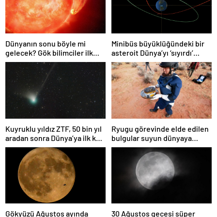
Dünyanın sonu böyle mi
Minibüs büyüklüğündeki bir
gelecek? Gök bilimciler ilk
asteroit Dünya’yı ‘sıyırdı’
kez sönen yıldızın gezegeni
geçti
yutmasına tanık oldu
Kuyruklu yıldız ZTF, 50 bin yıl
Ryugu görevinde elde edilen
aradan sonra Dünya’ya ilk kez
bulgular suyun dünyaya
çok yaklaşacak
asteroitlerce getirilmiş
olabileceğini gösteriyor
Gökyüzü Ağustos ayında
30 Ağustos gecesi süper