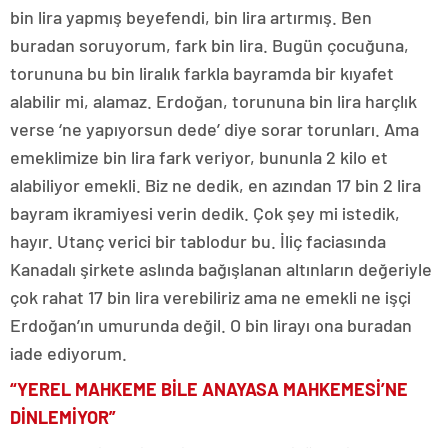
bin lira yapmış beyefendi, bin lira artırmış. Ben
buradan soruyorum, fark bin lira. Bugün çocuğuna,
torununa bu bin liralık farkla bayramda bir kıyafet
alabilir mi, alamaz. Erdoğan, torununa bin lira harçlık
verse ‘ne yapıyorsun dede’ diye sorar torunları. Ama
emeklimize bin lira fark veriyor, bununla 2 kilo et
alabiliyor emekli. Biz ne dedik, en azından 17 bin 2 lira
bayram ikramiyesi verin dedik. Çok şey mi istedik,
hayır. Utanç verici bir tablodur bu. İliç faciasında
Kanadalı şirkete aslında bağışlanan altınların değeriyle
çok rahat 17 bin lira verebiliriz ama ne emekli ne işçi
Erdoğan’ın umurunda değil. O bin lirayı ona buradan
iade ediyorum.
“YEREL MAHKEME BİLE ANAYASA MAHKEMESİ’NE
DİNLEMİYOR”