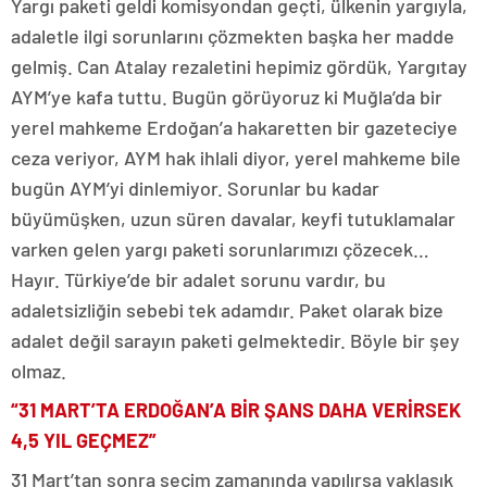
Yargı paketi geldi komisyondan geçti, ülkenin yargıyla,
adaletle ilgi sorunlarını çözmekten başka her madde
gelmiş. Can Atalay rezaletini hepimiz gördük, Yargıtay
AYM’ye kafa tuttu. Bugün görüyoruz ki Muğla’da bir
yerel mahkeme Erdoğan’a hakaretten bir gazeteciye
ceza veriyor, AYM hak ihlali diyor, yerel mahkeme bile
bugün AYM’yi dinlemiyor. Sorunlar bu kadar
büyümüşken, uzun süren davalar, keyfi tutuklamalar
varken gelen yargı paketi sorunlarımızı çözecek…
Hayır. Türkiye’de bir adalet sorunu vardır, bu
adaletsizliğin sebebi tek adamdır. Paket olarak bize
adalet değil sarayın paketi gelmektedir. Böyle bir şey
olmaz.
“31 MART’TA ERDOĞAN’A BİR ŞANS DAHA VERİRSEK
4,5 YIL GEÇMEZ”
31 Mart’tan sonra seçim zamanında yapılırsa yaklaşık