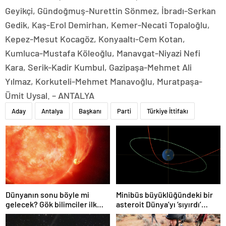
Geyikçi, Gündoğmuş-Nurettin Sönmez, İbradı-Serkan
Gedik, Kaş-Erol Demirhan, Kemer-Necati Topaloğlu,
Kepez-Mesut Kocagöz, Konyaaltı-Cem Kotan,
Kumluca-Mustafa Köleoğlu, Manavgat-Niyazi Nefi
Kara, Serik-Kadir Kumbul, Gazipaşa-Mehmet Ali
Yılmaz, Korkuteli-Mehmet Manavoğlu, Muratpaşa-
Ümit Uysal. – ANTALYA
Aday
Antalya
Başkanı
Parti
Türkiye İttifakı
Dünyanın sonu böyle mi
Minibüs büyüklüğündeki bir
gelecek? Gök bilimciler ilk
asteroit Dünya’yı ‘sıyırdı’
kez sönen yıldızın gezegeni
geçti
yutmasına tanık oldu