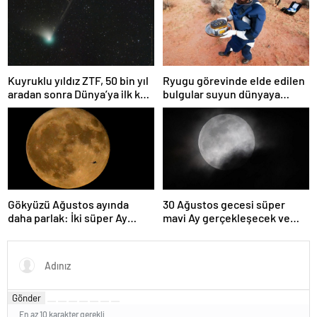
Kuyruklu yıldız ZTF, 50 bin yıl
Ryugu görevinde elde edilen
aradan sonra Dünya’ya ilk kez
bulgular suyun dünyaya
çok yaklaşacak
asteroitlerce getirilmiş
olabileceğini gösteriyor
Gökyüzü Ağustos ayında
30 Ağustos gecesi süper
daha parlak: İki süper Ay
mavi Ay gerçekleşecek ve
gözlemlenecek
aynı ayda ikinci kez dolunay
olacak
Gönder
En az 10 karakter gerekli