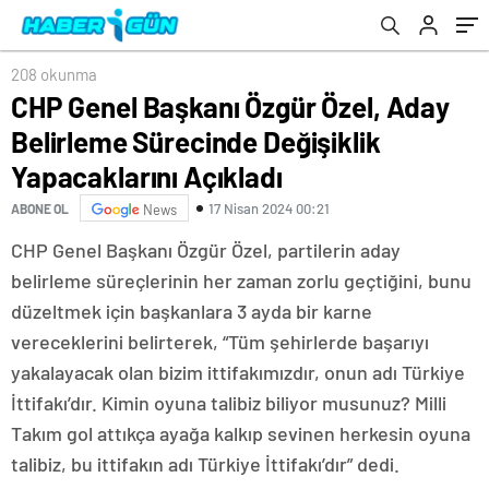
Yapacaklarını Açıkladı
208 okunma
CHP Genel Başkanı Özgür Özel, Aday
Belirleme Sürecinde Değişiklik
Yapacaklarını Açıkladı
17 Nisan 2024 00:21
ABONE OL
News
CHP Genel Başkanı Özgür Özel, partilerin aday
belirleme süreçlerinin her zaman zorlu geçtiğini, bunu
düzeltmek için başkanlara 3 ayda bir karne
vereceklerini belirterek, “Tüm şehirlerde başarıyı
yakalayacak olan bizim ittifakımızdır, onun adı Türkiye
İttifakı’dır. Kimin oyuna talibiz biliyor musunuz? Milli
Takım gol attıkça ayağa kalkıp sevinen herkesin oyuna
talibiz, bu ittifakın adı Türkiye İttifakı’dır” dedi.