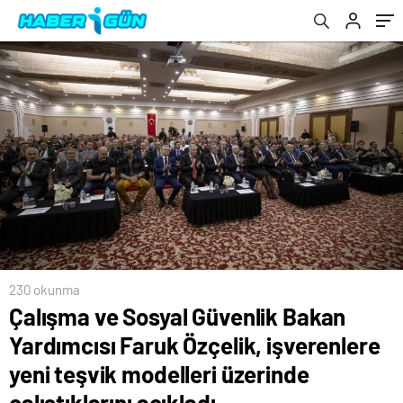
modelleri üzerinde çalıştıklarını açıkladı
temaslarda bulundu
230 okunma
Çalışma ve Sosyal Güvenlik Bakan
Yardımcısı Faruk Özçelik, işverenlere
yeni teşvik modelleri üzerinde
çalıştıklarını açıkladı