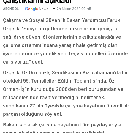
24 Nisan 2024 00:45
ABONE OL
News
Çalışma ve Sosyal Güvenlik Bakan Yardımcısı Faruk
Özçelik, “Sosyal örgütlenme imkanlarının geniş, iş
sağlığı ve güvenliği önlemlerinin eksiksiz alındığı ve
çalışma ortamını insana yaraşır hale getirmiş olan
işverenlerimize yönelik yeni teşvik modelleri üzerinde
çalışıyoruz.” dedi.
Özçelik, Öz Orman-İş Sendikasının Kızılcahamam’da bir
oteldeki 55. Temsilciler Eğitim Toplantısı’nda, Öz
Orman-İş’in kurulduğu 2008’den beri duruşundan ve
mücadelesinde taviz vermediğini belirterek,
sendikanın 27 bin üyesiyle çalışma hayatının önemli bir
parçası olduğunu söyledi.
Bakanlık olarak çalışma hayatının tüm paydaşlarıyla
sosyal diyaloğu esas alıp, hareket ettiklerini