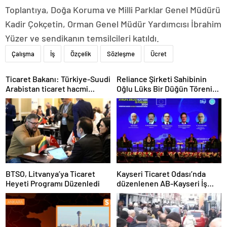
Toplantıya, Doğa Koruma ve Milli Parklar Genel Müdürü
Kadir Çokçetin, Orman Genel Müdür Yardımcısı İbrahim
Yüzer ve sendikanın temsilcileri katıldı.
Çalışma
İş
Özçelik
Sözleşme
Ücret
Ticaret Bakanı: Türkiye-Suudi
Reliance Şirketi Sahibinin
Arabistan ticaret hacmi
Oğlu Lüks Bir Düğün Töreni
artacak
Düzenledi
BTSO, Litvanya’ya Ticaret
Kayseri Ticaret Odası’nda
Heyeti Programı Düzenledi
düzenlenen AB-Kayseri İş
Forumu’nda yeşil dönüşüm
ve dijitalleşme vurgusu
yapıldı