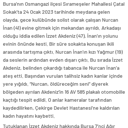
Bursa’nın Osmangazi ilçesi Sırameşeler Mahallesi Çatal
Sokak’ta 24 Ocak 2023 tarihinde meydana gelen
olayda, gece kulübünde solist olarak çalışan Nurcan
İnan (41) evine gitmek için mekandan ayrıldı. Arkadaşı
olduğu iddia edilen İzzet Akdeniz (47), İnan’ın yolunu
evinin önünde kesti. Bir süre sokakta konuşan ikili
arasında tartışma çıktı. Nurcan İnan’ın kızı Yağmur (19)
da seslerin ardından evden dışarı çıktı. Bu sırada İzzet
Akdeniz, belinden çıkardığı tabanca ile Nurcan İnan’a
ateş etti. Başından vurulan talihsiz kadın kanlar içinde
yere yığıldı. “Nurcan, öldüreceğim seni” diyerek
bölgeden ayrılan Akdeniz’in 16 AV 585 plakalı otomobille
kaçtığı tespit edildi. O anlar kameralar tarafından
kaydedilirken, Çekirge Devlet Hastanesi’ne kaldırılan
kadın hayatını kaybetti.
Tutuklanan İzzet Akdeniz hakkında Bursa 7’nci Ağır