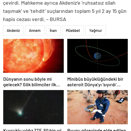
çevirdi. Mahkeme ayrıca Akdeniz’e ‘ruhsatsız silah
taşımak’ ve ‘tehdit’ suçlarından toplam 5 yıl 2 ay 15 gün
hapis cezası verdi. – BURSA
Akdeniz
Annem
İnan
Müebbet
Yağmur
Dünyanın sonu böyle mi
Minibüs büyüklüğündeki bir
gelecek? Gök bilimciler ilk
asteroit Dünya’yı ‘sıyırdı’
kez sönen yıldızın gezegeni
geçti
yutmasına tanık oldu
Kuyruklu yıldız ZTF, 50 bin yıl
Ryugu görevinde elde edilen