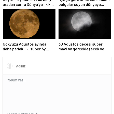
aradan sonra Dünya’ya ilk kez
bulgular suyun dünyaya
çok yaklaşacak
asteroitlerce getirilmiş
olabileceğini gösteriyor
Gökyüzü Ağustos ayında
30 Ağustos gecesi süper
daha parlak: İki süper Ay
mavi Ay gerçekleşecek ve
gözlemlenecek
aynı ayda ikinci kez dolunay
olacak