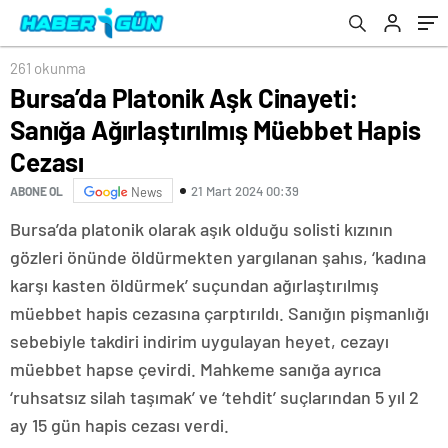
bu şehri yönetemez
261 okunma
Bursa’da Platonik Aşk Cinayeti:
Sanığa Ağırlaştırılmış Müebbet Hapis
Cezası
21 Mart 2024 00:39
ABONE OL
News
Bursa’da platonik olarak aşık olduğu solisti kızının
gözleri önünde öldürmekten yargılanan şahıs, ‘kadına
karşı kasten öldürmek’ suçundan ağırlaştırılmış
müebbet hapis cezasına çarptırıldı. Sanığın pişmanlığı
sebebiyle takdiri indirim uygulayan heyet, cezayı
müebbet hapse çevirdi. Mahkeme sanığa ayrıca
‘ruhsatsız silah taşımak’ ve ‘tehdit’ suçlarından 5 yıl 2
ay 15 gün hapis cezası verdi.