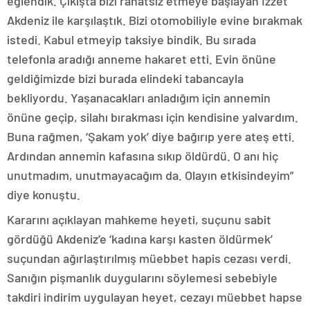
eğlendik. Çıkışta bizi rahatsız etmeye başlayan İzzet
Akdeniz ile karşılaştık. Bizi otomobiliyle evine bırakmak
istedi. Kabul etmeyip taksiye bindik. Bu sırada
telefonla aradığı anneme hakaret etti. Evin önüne
geldiğimizde bizi burada elindeki tabancayla
bekliyordu. Yaşanacakları anladığım için annemin
önüne geçip, silahı bırakması için kendisine yalvardım.
Buna rağmen, ‘Şakam yok’ diye bağırıp yere ateş etti.
Ardından annemin kafasına sıkıp öldürdü. O anı hiç
unutmadım, unutmayacağım da. Olayın etkisindeyim”
diye konuştu.
Kararını açıklayan mahkeme heyeti, suçunu sabit
gördüğü Akdeniz’e ‘kadına karşı kasten öldürmek’
suçundan ağırlaştırılmış müebbet hapis cezası verdi.
Sanığın pişmanlık duygularını söylemesi sebebiyle
takdiri indirim uygulayan heyet, cezayı müebbet hapse