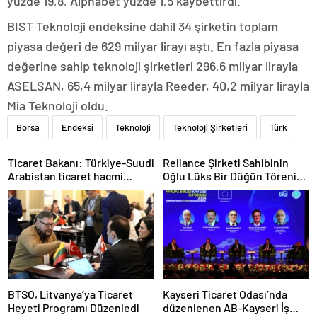
yüzde 19,8, Alphabet yüzde 1,5 kaybettirdi.
BIST Teknoloji endeksine dahil 34 şirketin toplam
piyasa değeri de 629 milyar lirayı aştı. En fazla piyasa
değerine sahip teknoloji şirketleri 296,6 milyar lirayla
ASELSAN, 65,4 milyar lirayla Reeder, 40,2 milyar lirayla
Mia Teknoloji oldu.
Borsa
Endeksi
Teknoloji
Teknoloji Şirketleri
Türk
Ticaret Bakanı: Türkiye-Suudi
Reliance Şirketi Sahibinin
Arabistan ticaret hacmi
Oğlu Lüks Bir Düğün Töreni
artacak
Düzenledi
BTSO, Litvanya’ya Ticaret
Kayseri Ticaret Odası’nda
Heyeti Programı Düzenledi
düzenlenen AB-Kayseri İş