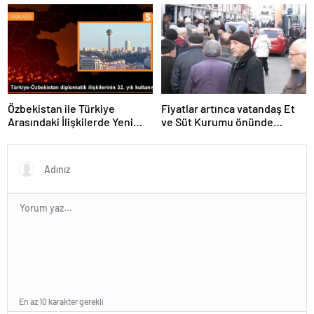
Forumu’nda yeşil dönüşüm
ve dijitalleşme vurgusu
yapıldı
Özbekistan ile Türkiye
Fiyatlar artınca vatandaş Et
Arasındaki İlişkilerde Yeni
ve Süt Kurumu önünde
Dönem
kuyruk oldu
En az 10 karakter gerekli