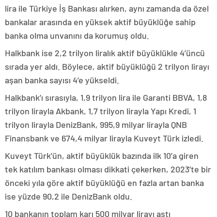
lira ile Türkiye İş Bankası alırken, aynı zamanda da özel
bankalar arasında en yüksek aktif büyüklüğe sahip
banka olma unvanını da korumuş oldu.
Halkbank ise 2,2 trilyon liralık aktif büyüklükle 4’üncü
sırada yer aldı. Böylece, aktif büyüklüğü 2 trilyon lirayı
aşan banka sayısı 4’e yükseldi.
Halkbank’ı sırasıyla, 1,9 trilyon lira ile Garanti BBVA, 1,8
trilyon lirayla Akbank, 1,7 trilyon lirayla Yapı Kredi, 1
trilyon lirayla DenizBank, 995,9 milyar lirayla QNB
Finansbank ve 674,4 milyar lirayla Kuveyt Türk izledi.
Kuveyt Türk’ün, aktif büyüklük bazında ilk 10’a giren
tek katılım bankası olması dikkati çekerken, 2023’te bir
önceki yıla göre aktif büyüklüğü en fazla artan banka
ise yüzde 90,2 ile DenizBank oldu.
10 bankanın toplam karı 500 milyar lirayı aştı