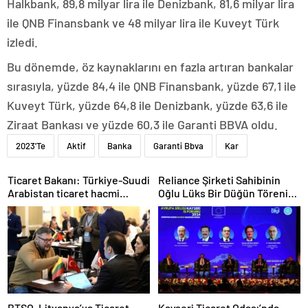
Halkbank, 89,8 milyar lira ile Denizbank, 81,6 milyar lira
ile QNB Finansbank ve 48 milyar lira ile Kuveyt Türk
izledi.
Bu dönemde, öz kaynaklarını en fazla artıran bankalar
sırasıyla, yüzde 84,4 ile QNB Finansbank, yüzde 67,1 ile
Kuveyt Türk, yüzde 64,8 ile Denizbank, yüzde 63,6 ile
Ziraat Bankası ve yüzde 60,3 ile Garanti BBVA oldu.
2023'Te
Aktif
Banka
Garanti Bbva
Kar
Ticaret Bakanı: Türkiye-Suudi
Reliance Şirketi Sahibinin
Arabistan ticaret hacmi
Oğlu Lüks Bir Düğün Töreni
artacak
Düzenledi
BTSO, Litvanya’ya Ticaret
Kayseri Ticaret Odası’nda