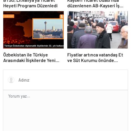
Heyeti Programı Düzenledi
düzenlenen AB-Kayseri İş
Forumu’nda yeşil dönüşüm
ve dijitalleşme vurgusu
yapıldı
Özbekistan ile Türkiye
Fiyatlar artınca vatandaş Et
Arasındaki İlişkilerde Yeni
ve Süt Kurumu önünde
Dönem
kuyruk oldu