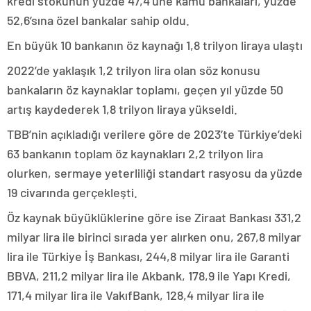
kredi stokunun yüzde 47,4’üne kamu bankaları, yüzde
52,6’sına özel bankalar sahip oldu.
En büyük 10 bankanın öz kaynağı 1,8 trilyon liraya ulaştı
2022’de yaklaşık 1,2 trilyon lira olan söz konusu
bankaların öz kaynaklar toplamı, geçen yıl yüzde 50
artış kaydederek 1,8 trilyon liraya yükseldi.
TBB’nin açıkladığı verilere göre de 2023’te Türkiye’deki
63 bankanın toplam öz kaynakları 2,2 trilyon lira
olurken, sermaye yeterliliği standart rasyosu da yüzde
19 civarında gerçekleşti.
Öz kaynak büyüklüklerine göre ise Ziraat Bankası 331,2
milyar lira ile birinci sırada yer alırken onu, 267,8 milyar
lira ile Türkiye İş Bankası, 244,8 milyar lira ile Garanti
BBVA, 211,2 milyar lira ile Akbank, 178,9 ile Yapı Kredi,
171,4 milyar lira ile VakıfBank, 128,4 milyar lira ile