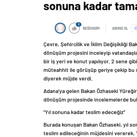
sonuna kadar ta
0
BEĞENDİM
ABONE OL
Çevre, Şehircilik ve İklim Değişikliği 
dönüşüm projesini inceleyip vatandaşlar
bir iş yeri ve konut yapılıyor. 2 sene gi
müteahhit ile görüşüp geriye çekip bu
diyerek müjde verdi.
Adana’ya gelen Bakan Özhaseki Yüreğir 
dönüşüm projesinde incelemelerde bu
“Yıl sonuna kadar teslim edeceğiz”
Burada konuşan Bakan Özhaseki, yıl so
teslim edileceğinin müjdesini vererek, 