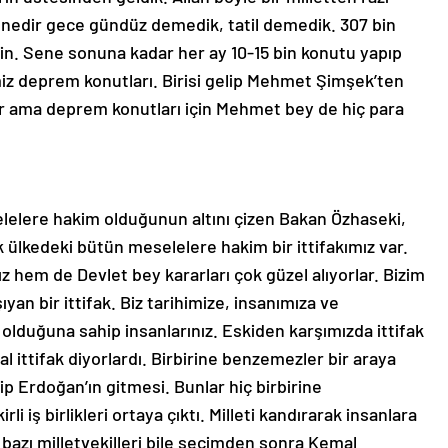
senedir gece gündüz demedik, tatil demedik. 307 bin
erin. Sene sonuna kadar her ay 10-15 bin konutu yapıp
iz deprem konutları. Birisi gelip Mehmet Şimşek’ten
or ama deprem konutları için Mehmet bey de hiç para
lelere hakim olduğunun altını çizen Bakan Özhaseki,
 ülkedeki bütün meselelere hakim bir ittifakımız var.
hem de Devlet bey kararları çok güzel alıyorlar. Bizim
şıyan bir ittifak. Biz tarihimize, insanımıza ve
duğuna sahip insanlarınız. Eskiden karşımızda ittifak
al ittifak diyorlardı. Birbirine benzemezler bir araya
ip Erdoğan’ın gitmesi. Bunlar hiç birbirine
li iş birlikleri ortaya çıktı. Milleti kandırarak insanlara
ın bazı milletvekilleri bile seçimden sonra Kemal