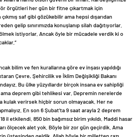
ör örgütleri her gün bir fitne çıkartmak için
 çıkmış saf gibi gözükebilir ama hepsi dışarıdan
eden gelip sınırımızda konuşlanıp silah dağıtıyorlar.
bölmek istiyorlar. Ancak öyle bir mücadele verdik ki o
aklar.”
ak bilim ve fen kurallarına göre ev inşası yapıldığı
aran Çevre, Şehircilik ve İklim Değişikliği Bakanı
ayız. Bu ülke yüzyıllardır birçok insana ev sahipliği
 ama deprem gibi tehlikesi var. Depremin nerelerde
rına kulak verirsek hiçbir sorun olmayacak. Her ne
pmalıyız. En son 6 Şubat’ta 9 saat arayla 2 deprem
8 il etkilendi. 850 bin bağımsız birim yıkıldı. Maddi hasar
arı ölçecek alet yok. Böyle bir zor gün geçirdik. Ama
rin üstesinden geldik. Allah böyle bir milletten razı