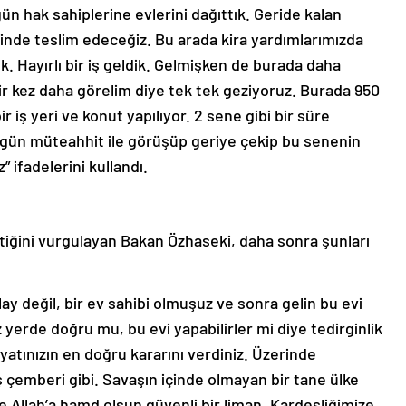
ün hak sahiplerine evlerini dağıttık. Geride kalan
isinde teslim edeceğiz. Bu arada kira yardımlarımızda
 Hayırlı bir iş geldik. Gelmişken de burada daha
ir kez daha görelim diye tek tek geziyoruz. Burada 950
ir iş yeri ve konut yapılıyor. 2 sene gibi bir süre
bugün müteahhit ile görüşüp geriye çekip bu senenin
 ifadelerini kullandı.
tiğini vurgulayan Bakan Özhaseki, daha sonra şunları
ay değil, bir ev sahibi olmuşuz ve sonra gelin bu evi
z yerde doğru mu, bu evi yapabilirler mi diye tedirginlik
ayatınızın en doğru kararını verdiniz. Üzerinde
 çemberi gibi. Savaşın içinde olmayan bir tane ülke
 Allah’a hamd olsun güvenli bir liman. Kardeşliğimize