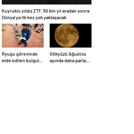
Kuyruklu yıldız ZTF, 50 bin yıl aradan sonra
Dünya’ya ilk kez çok yaklaşacak
Ryugu görevinde
Gökyüzü Ağustos
elde edilen bulgular
ayında daha parlak:
suyun dünyaya
İki süper Ay
asteroitlerce
gözlemlenecek
getirilmiş
olabileceğini
gösteriyor