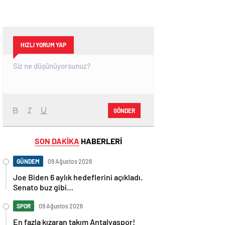
HIZLI YORUM YAP
GÖNDER
SON DAKİKA
HABERLERİ
GÜNDEM
09 Ağustos 2026
Joe Biden 6 aylık hedeflerini açıkladı.
Senato buz gibi…
SPOR
09 Ağustos 2026
En fazla kızaran takım Antalyaspor!