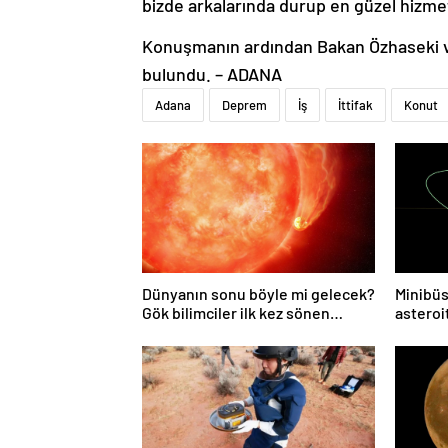
bizde arkalarında durup en güzel hizmet
Konuşmanın ardından Bakan Özhaseki v
bulundu. – ADANA
Adana
Deprem
İş
İttifak
Konut
Dünyanın sonu böyle mi gelecek?
Minibüs
Gök bilimciler ilk kez sönen
asteroit
yıldızın gezegeni yutmasına tanık
oldu