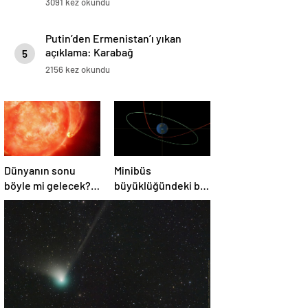
3091 kez okundu
Putin’den Ermenistan’ı yıkan
açıklama: Karabağ
5
Azerbaycan’ın ayrılmaz bir
2156 kez okundu
parçasıdır!
Dünyanın sonu
Minibüs
böyle mi gelecek?
büyüklüğündeki bir
Gök bilimciler ilk
asteroit Dünya’yı
kez sönen yıldızın
‘sıyırdı’ geçti
gezegeni
yutmasına tanık
oldu