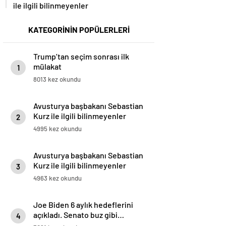
ile ilgili bilinmeyenler
KATEGORİNİN POPÜLERLERİ
Trump’tan seçim sonrası ilk
mülakat
1
8013 kez okundu
Avusturya başbakanı Sebastian
Kurz ile ilgili bilinmeyenler
2
4995 kez okundu
Avusturya başbakanı Sebastian
Kurz ile ilgili bilinmeyenler
3
4963 kez okundu
Joe Biden 6 aylık hedeflerini
açıkladı. Senato buz gibi…
4