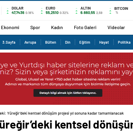
DOLAR
EURO
ALTIN
BITCOIN
47,7436
55,2510
6.660,55
%
0.18%
0.32%
2,59
Ekonomi
Spor
Kadın
Foto Galeri
Videolar
3.Sayfa
Avrupa
Bülten
Din
Eğitim
Hayat
Politika
ki: Yüreğir’deki kentsel dönüşüm projesi yıl sonuna kadar tamamlanacak
reğir’deki kentsel dönüşüm