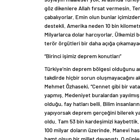
göz dikenlere Allah fırsat vermesin. Ter
çabalıyorlar. Emin olun bunlar içimizden
destekli. Amerika neden 10 bin kilometr
Milyarlarca dolar harcıyorlar. Ülkemizi 
terör örgütleri bir daha açığa çıkamayac
“Birinci işimiz deprem konutları”
Türkiye’nin deprem bölgesi olduğunu anc
takdirde hiçbir sorun oluşmayacağını akt
Mehmet Özhaseki, “Cennet gibi bir vatand
yapmış. Medeniyet buralardan yayılmış
olduğu, fay hatları belli. Bilim insanla
yapıyorsak deprem gerçeğini bilerek ya
oldu. Tam 53 bin kardeşimizi kaybettik. 1
100 milyar doların üzerinde. Manevi has
hamt olsun bir millet dayanıştı. O günle