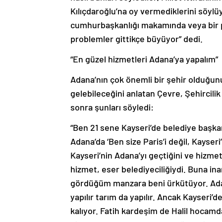
Kılıçdaroğlu’na oy vermediklerini söylüy
cumhurbaşkanlığı makamında veya bir p
problemler gittikçe büyüyor” dedi.
“En güzel hizmetleri Adana’ya yapalım”
Adana’nın çok önemli bir şehir olduğunu
gelebileceğini anlatan Çevre, Şehircili
sonra şunları söyledi:
“Ben 21 sene Kayseri’de belediye başkan
Adana’da ‘Ben size Paris’i değil, Kayse
Kayseri’nin Adana’yı geçtiğini ve hizme
hizmet, eser belediyeciliğiydi. Buna in
gördüğüm manzara beni ürkütüyor. Adana
yapılır tarım da yapılır. Ancak Kayseri’
kalıyor. Fatih kardeşim de Halil hocamda