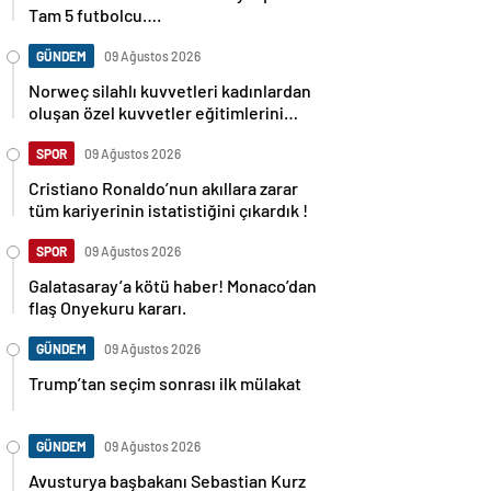
Tam 5 futbolcu….
GÜNDEM
09 Ağustos 2026
Norweç silahlı kuvvetleri kadınlardan
oluşan özel kuvvetler eğitimlerini
başlattı.
SPOR
09 Ağustos 2026
Cristiano Ronaldo’nun akıllara zarar
tüm kariyerinin istatistiğini çıkardık !
SPOR
09 Ağustos 2026
Galatasaray’a kötü haber! Monaco’dan
flaş Onyekuru kararı.
GÜNDEM
09 Ağustos 2026
Trump’tan seçim sonrası ilk mülakat
GÜNDEM
09 Ağustos 2026
Avusturya başbakanı Sebastian Kurz