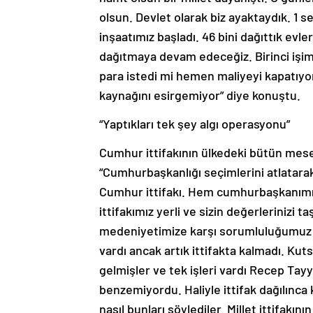
olsun. Devlet olarak biz ayaktaydık. 1 
inşaatımız başladı. 46 bini dağıttık evl
dağıtmaya devam edeceğiz. Birinci işim
para istedi mi hemen maliyeyi kapatıy
kaynağını esirgemiyor” diye konuştu.
“Yaptıkları tek şey algı operasyonu”
Cumhur ittifakının ülkedeki bütün mese
“Cumhurbaşkanlığı seçimlerini atlatarak
Cumhur ittifakı. Hem cumhurbaşkanımız 
ittifakımız yerli ve sizin değerlerinizi ta
medeniyetimize karşı sorumluluğumuz ol
vardı ancak artık ittifakta kalmadı. Kuts
gelmişler ve tek işleri vardı Recep Tayy
benzemiyordu. Haliyle ittifak dağılınca kir
nasıl bunları söylediler. Millet ittifakın