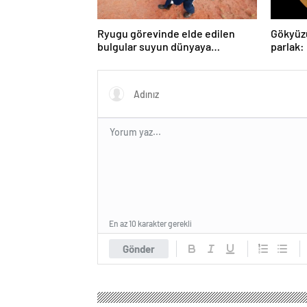
Ryugu görevinde elde edilen
Gökyüz
bulgular suyun dünyaya
parlak:
asteroitlerce getirilmiş
gözlem
olabileceğini gösteriyor
En az 10 karakter gerekli
Gönder