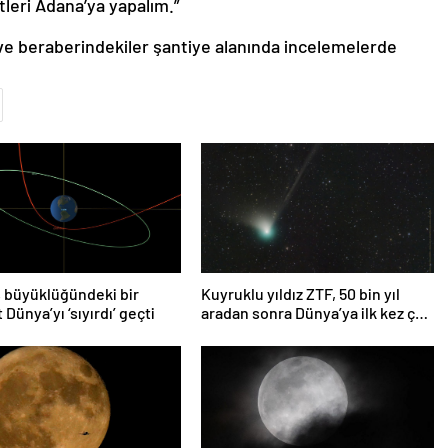
leri Adana’ya yapalım.”
e beraberindekiler şantiye alanında incelemelerde
 büyüklüğündeki bir
Kuyruklu yıldız ZTF, 50 bin yıl
 Dünya’yı ‘sıyırdı’ geçti
aradan sonra Dünya’ya ilk kez çok
yaklaşacak