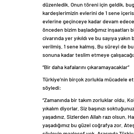
düzenledik. Onun töreni için geldik, bug
kardeşlerimizin evlerini de 1 sene içer
evlerine geçinceye kadar devam edecek.
önceden bizim başladığımız inşaatları b
civarında yer yıkıldı ve bu sayıya yakın b
verilmiş. 1 sene kalmış. Bu süreyi de 
sonuna kadar teslim etmeye çalışacağız”
“Bir daha kafalarını çıkaramayacaklar”
Türkiye’nin birçok zorlukla mücadele et
söyledi:
“Zamanında bir takım zorluklar oldu. Kol
yıkalım diyorlar. Siz başınızı soktuğunu
yaşadınız. Sizlerden Allah razı olsun. H
yaşadığımız bu güzel coğrafya zor. Ateş
söyleyin maalesef yok. Arasında Türkiye