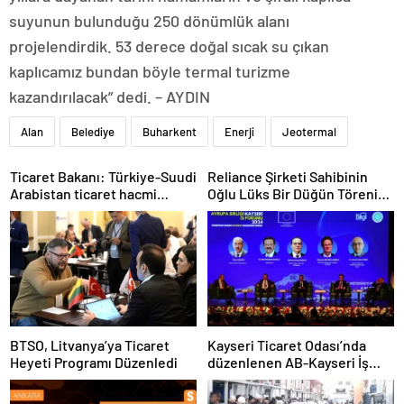
suyunun bulunduğu 250 dönümlük alanı
projelendirdik. 53 derece doğal sıcak su çıkan
kaplıcamız bundan böyle termal turizme
kazandırılacak” dedi. – AYDIN
Alan
Belediye
Buharkent
Enerji
Jeotermal
Ticaret Bakanı: Türkiye-Suudi
Reliance Şirketi Sahibinin
Arabistan ticaret hacmi
Oğlu Lüks Bir Düğün Töreni
artacak
Düzenledi
BTSO, Litvanya’ya Ticaret
Kayseri Ticaret Odası’nda
Heyeti Programı Düzenledi
düzenlenen AB-Kayseri İş
Forumu’nda yeşil dönüşüm
ve dijitalleşme vurgusu