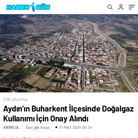
206 okunma
Aydın’ın Buharkent İlçesinde Doğalgaz
Kullanımı İçin Onay Alındı
31 Mart 2024 00:24
ABONE OL
News