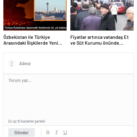
yapıldı
Özbekistan ile Türkiye
Fiyatlar artınca vatandaş Et
Arasındaki İlişkilerde Yeni
ve Süt Kurumu önünde
Dönem
kuyruk oldu
En az 10 karakter gerekli
Gönder