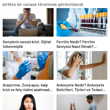
birlikte bir cenaze töreninde görüntülendi.
Gençlerin sessiz krizi: Dijital
Ferritin Nedir? Ferritin
tükenmişlik
Seviyesi Nasıl Olmalı?
Yüksekliği ve Düşüklüğü
Sağlığınızı Nasıl Etkiler?
Araştırma: Zona aşısı, kalp
Anksiyete Nedir? Anksiyete
krizi ve felç riskini azaltmada
Belirtileri, Türleri ve Tedavi
etkili olabilir
Yöntemleri Nelerdir?