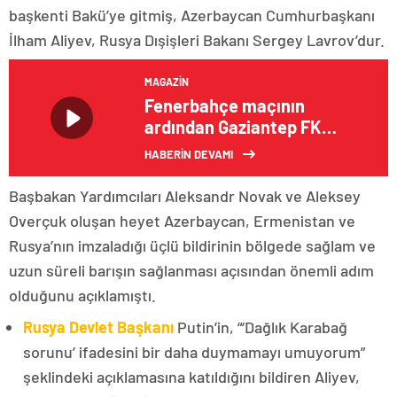
başkenti Bakü’ye gitmiş, Azerbaycan Cumhurbaşkanı
İlham Aliyev, Rusya Dışişleri Bakanı Sergey Lavrov’dur.
MAGAZIN
Fenerbahçe maçının
ardından Gaziantep FK
Teknik Direktörü Sumudica
HABERİN DEVAMI
ve Fenerbahçe Teknik
Direktörü Kartal
Başbakan Yardımcıları Aleksandr Novak ve Aleksey
açıklamalarda bulundu
Overçuk oluşan heyet Azerbaycan, Ermenistan ve
Rusya’nın imzaladığı üçlü bildirinin bölgede sağlam ve
uzun süreli barışın sağlanması açısından önemli adım
olduğunu açıklamıştı.
Rusya Devlet Başkanı
Putin’in, “‘Dağlık Karabağ
sorunu’ ifadesini bir daha duymamayı umuyorum”
şeklindeki açıklamasına katıldığını bildiren Aliyev,