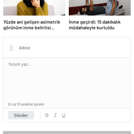
Yüzde ani gelişen asimetrik
İnme geçirdi; 15 dakikalık
görünüm inme belirtisi
müdahaleyle kurtuldu
olabilir
En az 10 karakter gerekli
Gönder