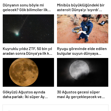
Dünyanın sonu böyle mi
Minibüs büyüklüğündeki bir
gelecek? Gök bilimciler ilk
asteroit Dünya’yı ‘sıyırdı’
kez sönen yıldızın gezegeni
geçti
yutmasına tanık oldu
Kuyruklu yıldız ZTF, 50 bin yıl
Ryugu görevinde elde edilen
aradan sonra Dünya’ya ilk kez
bulgular suyun dünyaya
çok yaklaşacak
asteroitlerce getirilmiş
olabileceğini gösteriyor
Gökyüzü Ağustos ayında
30 Ağustos gecesi süper
daha parlak: İki süper Ay
mavi Ay gerçekleşecek ve
gözlemlenecek
aynı ayda ikinci kez dolunay
olacak