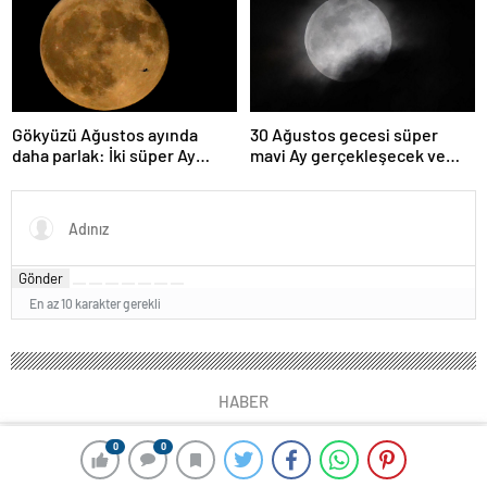
olabileceğini gösteriyor
Gökyüzü Ağustos ayında
30 Ağustos gecesi süper
daha parlak: İki süper Ay
mavi Ay gerçekleşecek ve
gözlemlenecek
aynı ayda ikinci kez dolunay
olacak
Gönder
En az 10 karakter gerekli
HABER
0
0