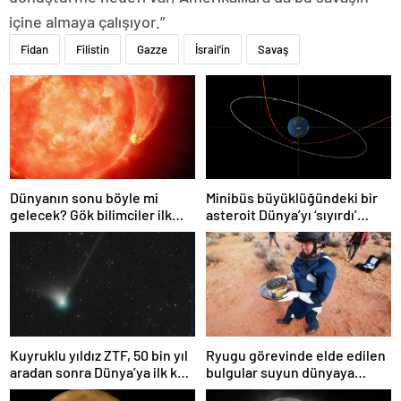
içine almaya çalışıyor.”
Fidan
Filistin
Gazze
İsrail'in
Savaş
Dünyanın sonu böyle mi
Minibüs büyüklüğündeki bir
gelecek? Gök bilimciler ilk
asteroit Dünya’yı ‘sıyırdı’
kez sönen yıldızın gezegeni
geçti
yutmasına tanık oldu
Kuyruklu yıldız ZTF, 50 bin yıl
Ryugu görevinde elde edilen
aradan sonra Dünya’ya ilk kez
bulgular suyun dünyaya
çok yaklaşacak
asteroitlerce getirilmiş