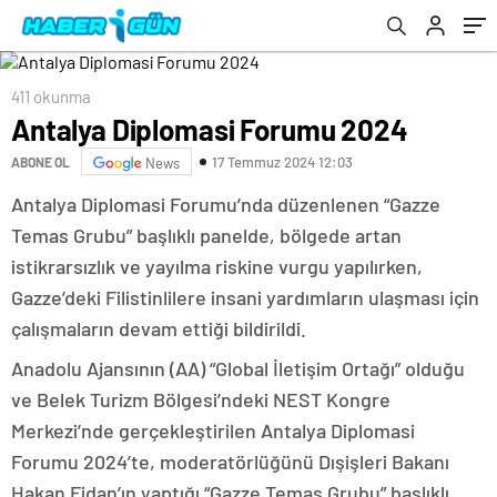
411 okunma
Antalya Diplomasi Forumu 2024
17 Temmuz 2024 12:03
ABONE OL
News
Antalya Diplomasi Forumu’nda düzenlenen “Gazze
Temas Grubu” başlıklı panelde, bölgede artan
istikrarsızlık ve yayılma riskine vurgu yapılırken,
Gazze’deki Filistinlilere insani yardımların ulaşması için
çalışmaların devam ettiği bildirildi.
Anadolu Ajansının (AA) “Global İletişim Ortağı” olduğu
ve Belek Turizm Bölgesi’ndeki NEST Kongre
Merkezi’nde gerçekleştirilen Antalya Diplomasi
Forumu 2024’te, moderatörlüğünü Dışişleri Bakanı
Hakan Fidan’ın yaptığı “Gazze Temas Grubu” başlıklı