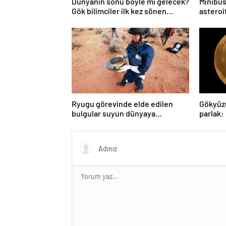
Dünyanın sonu böyle mi gelecek?
Minibüs
Gök bilimciler ilk kez sönen
asteroit
yıldızın gezegeni yutmasına tanık
oldu
Ryugu görevinde elde edilen
Gökyüz
bulgular suyun dünyaya
parlak:
asteroitlerce getirilmiş
gözlem
olabileceğini gösteriyor