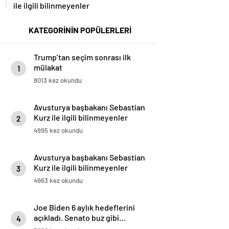
ile ilgili bilinmeyenler
KATEGORİNİN POPÜLERLERİ
Trump’tan seçim sonrası ilk
mülakat
1
8013 kez okundu
Avusturya başbakanı Sebastian
Kurz ile ilgili bilinmeyenler
2
4995 kez okundu
Avusturya başbakanı Sebastian
Kurz ile ilgili bilinmeyenler
3
4963 kez okundu
Joe Biden 6 aylık hedeflerini
açıkladı. Senato buz gibi…
4