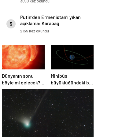
3090 kez okundu
Putin’den Ermenistan’ı yıkan
açıklama: Karabağ
5
Azerbaycan’ın ayrılmaz bir
2155 kez okundu
parçasıdır!
Dünyanın sonu
Minibüs
böyle mi gelecek?
büyüklüğündeki bir
Gök bilimciler ilk
asteroit Dünya’yı
kez sönen yıldızın
‘sıyırdı’ geçti
gezegeni
yutmasına tanık
oldu