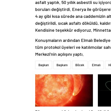
asfalt yaptık. 50 yıllık asbestli su içiyo
boruları değiştirdi. Enerya ile görüşere
4 ay gibi kısa sürede ana caddemizin alt
değiştirildi, sıcak asfaltı döküldü, kaldı
Kendisine teşekkür ediyoruz. Minnettar
Konuşmaların ardından Elmalı Belediye 
tüm protokol üyeleri ve katılımcılar s
Merkezi’nin açılışını yaptı.
Başkan
Başkanı
Böcek
Elmalı
H