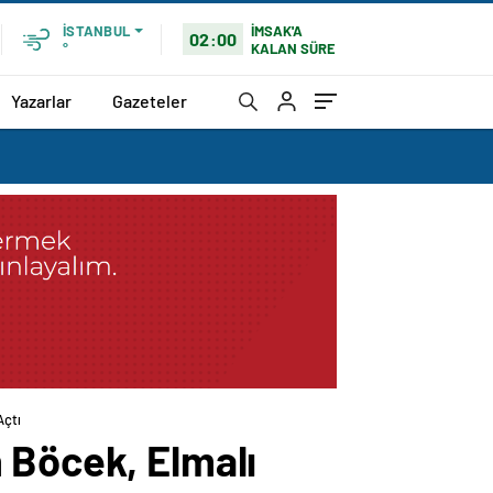
İMSAK'A
İSTANBUL
02:00
KALAN SÜRE
°
Yazarlar
Gazeteler
Açtı
 Böcek, Elmalı