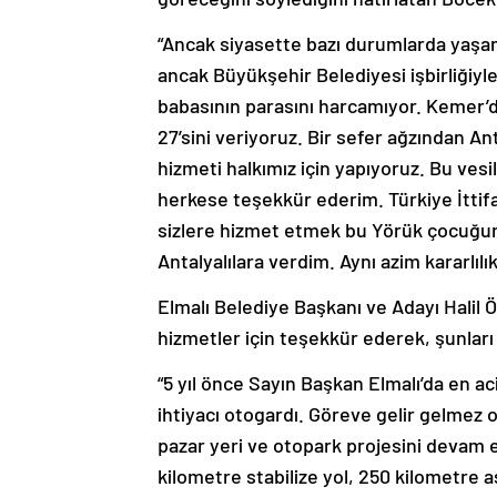
“Ancak siyasette bazı durumlarda yaşam
ancak Büyükşehir Belediyesi işbirliğiyle
babasının parasını harcamıyor. Kemer’d
27’sini veriyoruz. Bir sefer ağzından An
hizmeti halkımız için yapıyoruz. Bu vesi
herkese teşekkür ederim. Türkiye İttifak
sizlere hizmet etmek bu Yörük çocuğu
Antalyalılara verdim. Aynı azim kararlıl
Elmalı Belediye Başkanı ve Adayı Halil Ö
hizmetler için teşekkür ederek, şunları 
“5 yıl önce Sayın Başkan Elmalı’da en ac
ihtiyacı otogardı. Göreve gelir gelmez o
pazar yeri ve otopark projesini devam e
kilometre stabilize yol, 250 kilometre 