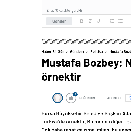
En az 10 karakter gerekli
Gönder
Haber Bir Gün
Gündem
Politika
Mustafa Bozbe
Mustafa Bozbey: Ni
örnektir
0
BEĞENDİM
ABONE OL
Bursa Büyükşehir Belediye Başkan Aday
Türkiye’de örnektir. Bu modeli diğer ilç
Çok daha rahat çalışma imkanı bulunaca