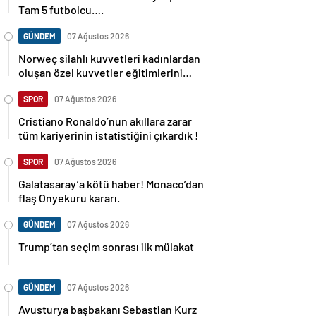
Tam 5 futbolcu….
GÜNDEM
07 Ağustos 2026
Norweç silahlı kuvvetleri kadınlardan
oluşan özel kuvvetler eğitimlerini
başlattı.
SPOR
07 Ağustos 2026
Cristiano Ronaldo’nun akıllara zarar
tüm kariyerinin istatistiğini çıkardık !
SPOR
07 Ağustos 2026
Galatasaray’a kötü haber! Monaco’dan
flaş Onyekuru kararı.
GÜNDEM
07 Ağustos 2026
Trump’tan seçim sonrası ilk mülakat
GÜNDEM
07 Ağustos 2026
Avusturya başbakanı Sebastian Kurz