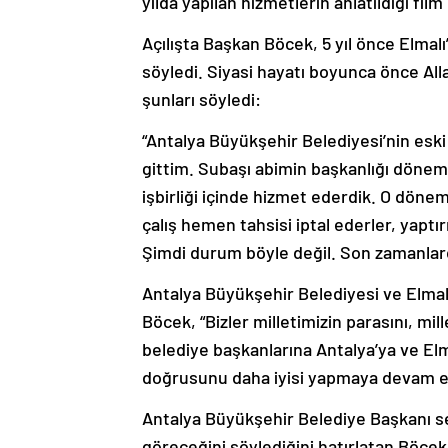
yılda yapılan hizmetlerin anlatıldığı film 
Açılışta Başkan Böcek, 5 yıl önce Elmal
söyledi. Siyasi hayatı boyunca önce All
şunları söyledi:
“Antalya Büyükşehir Belediyesi’nin es
gittim. Subaşı abimin başkanlığı dönem
işbirliği içinde hizmet ederdik. O döne
çalış hemen tahsisi iptal ederler, yap
Şimdi durum böyle değil. Son zamanlarda
Antalya Büyükşehir Belediyesi ve Elmal
Böcek, “Bizler milletimizin parasını, 
belediye başkanlarına Antalya’ya ve El
doğrusunu daha iyisi yapmaya devam e
Antalya Büyükşehir Belediye Başkanı seç
göreceğini söylediğini hatırlatan Böce