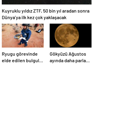
Kuyruklu yıldız ZTF, 50 bin yıl aradan sonra
Dünya’ya ilk kez çok yaklaşacak
Ryugu görevinde
Gökyüzü Ağustos
elde edilen bulgular
ayında daha parlak:
suyun dünyaya
İki süper Ay
asteroitlerce
gözlemlenecek
getirilmiş
olabileceğini
gösteriyor