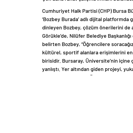
Cumhuriyet Halk Partisi (CHP) Bursa B
‘Bozbey Burada’ adlı dijital platformda 
dinleyen Bozbey, çözüm önerilerini de an
Görükle’de, Nilüfer Belediye Başkanlığ
belirten Bozbey, “Öğrencilere soracağız
kültürel, sportif alanlara erişimlerini
birisidir. Bursaray, Üniversite’nin içine
yanlıştı. Yer altından giden projeyi, yuk
yapıldı. Eğer Uludağ Üniversitesi Tıp F
hem KYK yurtlarına hem de diğer fakül
bilimsel projelere aykırı olarak gerçekl
tekrar hattı değiştirmek çok mümkün deği
sistem Görükle’ye kadar gelmiş olacaktı
“Nilüfer Dernekler Yerleşkesi Türkiye’ye