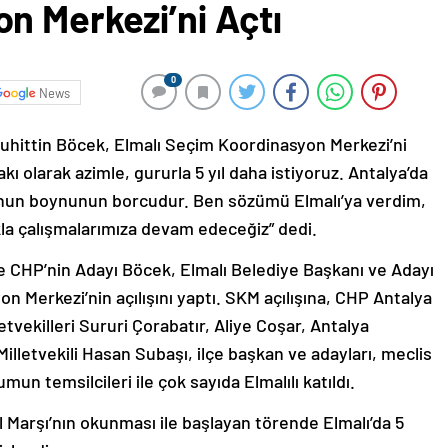
n Merkezi’ni Açtı
0
News
uhittin Böcek, Elmalı Seçim Koordinasyon Merkezi’ni
kı olarak azimle, gururla 5 yıl daha istiyoruz. Antalya’da
nun boynunun borcudur. Ben sözümü Elmalı’ya verdim,
ıkla çalışmalarımıza devam edeceğiz” dedi.
 CHP’nin Adayı Böcek, Elmalı Belediye Başkanı ve Adayı
on Merkezi’nin açılışını yaptı. SKM açılışına, CHP Antalya
etvekilleri Sururi Çorabatır, Aliye Coşar, Antalya
illetvekili Hasan Subaşı, ilçe başkan ve adayları, meclis
umun temsilcileri ile çok sayıda Elmalılı katıldı.
 Marşı’nın okunması ile başlayan törende Elmalı’da 5