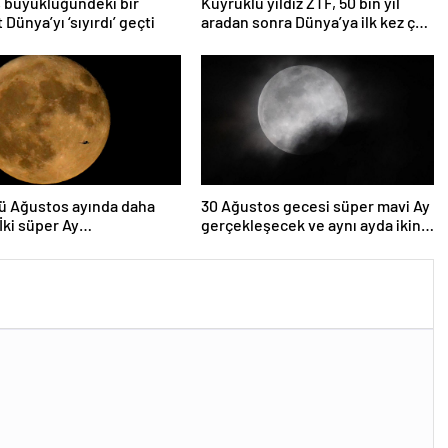
 büyüklüğündeki bir
Kuyruklu yıldız ZTF, 50 bin yıl
 Dünya’yı ‘sıyırdı’ geçti
aradan sonra Dünya’ya ilk kez çok
yaklaşacak
ü Ağustos ayında daha
30 Ağustos gecesi süper mavi Ay
 İki süper Ay
gerçekleşecek ve aynı ayda ikinci
lenecek
kez dolunay olacak