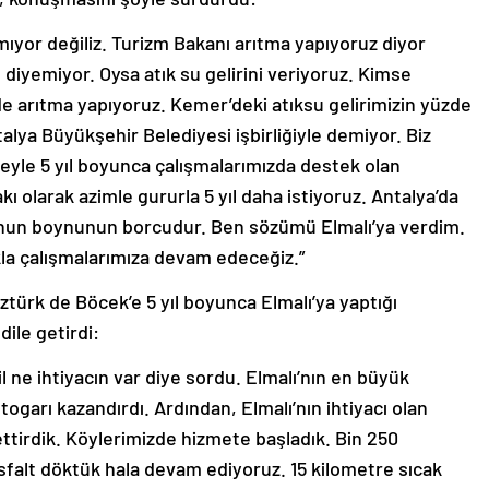
ıyor değiliz. Turizm Bakanı arıtma yapıyoruz diyor
 diyemiyor. Oysa atık su gelirini veriyoruz. Kimse
e arıtma yapıyoruz. Kemer’deki atıksu gelirimizin yüzde
talya Büyükşehir Belediyesi işbirliğiyle demiyor. Biz
leyle 5 yıl boyunca çalışmalarımızda destek olan
ı olarak azimle gururla 5 yıl daha istiyoruz. Antalya’da
nun boynunun borcudur. Ben sözümü Elmalı’ya verdim.
ıkla çalışmalarımıza devam edeceğiz.”
ztürk de Böcek’e 5 yıl boyunca Elmalı’ya yaptığı
dile getirdi:
il ne ihtiyacın var diye sordu. Elmalı’nın en büyük
togarı kazandırdı. Ardından, Elmalı’nın ihtiyacı olan
ttirdik. Köylerimizde hizmete başladık. Bin 250
asfalt döktük hala devam ediyoruz. 15 kilometre sıcak