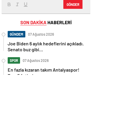
GÖNDER
SON DAKİKA
HABERLERİ
GÜNDEM
07 Ağustos 2026
Joe Biden 6 aylık hedeflerini açıkladı.
Senato buz gibi…
SPOR
07 Ağustos 2026
En fazla kızaran takım Antalyaspor!
Tam 5 futbolcu….
GÜNDEM
07 Ağustos 2026
Norweç silahlı kuvvetleri kadınlardan
oluşan özel kuvvetler eğitimlerini
başlattı.
SPOR
07 Ağustos 2026
Cristiano Ronaldo’nun akıllara zarar
tüm kariyerinin istatistiğini çıkardık !