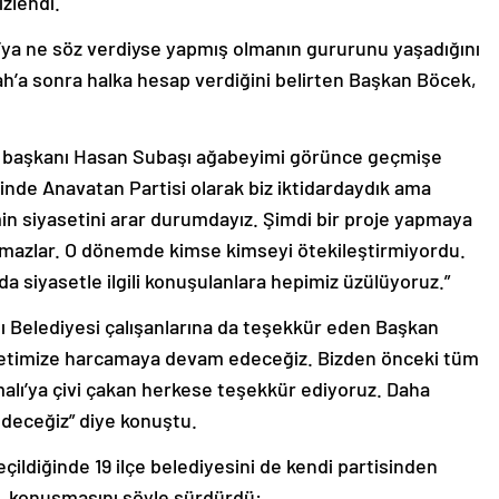
izlendi.
ı’ya ne söz verdiyse yapmış olmanın gururunu yaşadığını
ah’a sonra halka hesap verdiğini belirten Başkan Böcek,
ki başkanı Hasan Subaşı ağabeyimi görünce geçmişe
inde Anavatan Partisi olarak biz iktidardaydık ama
min siyasetini arar durumdayız. Şimdi bir proje yapmaya
tırmazlar. O dönemde kimse kimseyi ötekileştirmiyordu.
 siyasetle ilgili konuşulanlara hepimiz üzülüyoruz.”
ı Belediyesi çalışanlarına da teşekkür eden Başkan
milletimize harcamaya devam edeceğiz. Bizden önceki tüm
malı’ya çivi çakan herkese teşekkür ediyoruz. Daha
deceğiz” diye konuştu.
ildiğinde 19 ilçe belediyesini de kendi partisinden
k, konuşmasını şöyle sürdürdü: