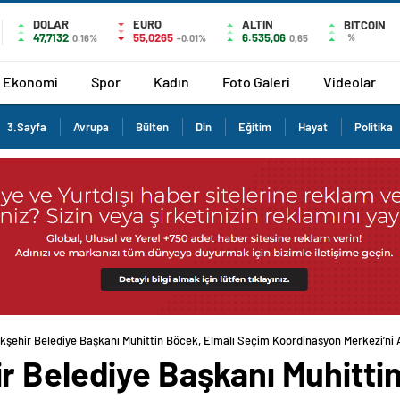
DOLAR
EURO
ALTIN
BITCOIN
47,7132
55,0265
6.535,06
%
0.16%
-0.01%
0,65
Ekonomi
Spor
Kadın
Foto Galeri
Videolar
3.Sayfa
Avrupa
Bülten
Din
Eğitim
Hayat
Politika
kşehir Belediye Başkanı Muhittin Böcek, Elmalı Seçim Koordinasyon Merkezi’ni 
r Belediye Başkanı Muhittin