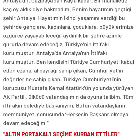
Antalya’dır. Gazipaşa’dan Kaş’a kadar. Bir mahallede
kaç oy aldık diye bakmadım. Benim hayatımın geçtiği
şehir Antalya. Hayatımın ikinci yaşamını verdiği bu
şehirde gençlere, kadınlara, çocuklara, büyüklerimize
özgürce yaşayabileceği, aydınlık bir şehre azimle
gururla devam edeceğiz. Türkiye’nin ittifakı
kurulmuştur. Antalya’da Antalya’nın İttifakı
kurulmuştur. Ben kendisini Türkiye Cumhuriyeti kabul
eden ezana, al bayrağı sahip çıkan, Cumhuriyet’in
değerlerine sahip çıkan, Türkiye Cumhuriyeti’nin
kurucusu Mustafa Kemal Atatürk’ün yolunda yürüyen
AK Partili, ülkücü vatandaşımın da oyuna talibim. Tüm
ittifakın belediye başkanıyım. Bütün vatandaşların
memnuniyeti sonucunda ‘Herkesin Başkanı’ olmaya
devam edeceğim.”
“ALTIN PORTAKAL’I SEÇİME KURBAN ETTİLER”