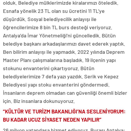
olduk. Belediye mülklerimizde kiralarımızı öteledik.
Esnafa yönelik 23 TL olan su ücretini 11 TL’ye
düşürdük. Sosyal belediyecilik anlayışı ile
öğrencilerimize 8 bin TL burs desteği veriyoruz.
Antalya’da İmar Yönetmeliği’ni güncelledik. Bütün
belediye başkanı arkadaşlarımızı davet ederek yaptık.
Ben bilirim anlayışı ile yapmadık. 2022 yılında Deprem
Master Planı çalışmalarına başladık. 19 ilçenin yapı
stokunu envanterini çıkartıyoruz. Bütün
belediyelerimize 7 defa yazı yazdık. Serik ve Kepez
Belediyesi yapı stoku envanterini göndermedi.
İnsanların deprem olmadan can güvenliği önemli bizler
için. Biz insanlara dokunuyoruz.
“KÜLTÜR VE TURİZM BAKANLIĞI’NA SESLENİYORUM:
BU KADAR UCUZ SİYASET NEDEN YAPILIR”
26 milyon vatandaşa hizmet ediyoruz. Burası Antalya;