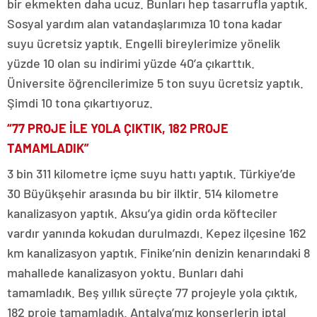
bir ekmekten daha ucuz. Bunları hep tasarrufla yaptık.
Sosyal yardım alan vatandaşlarımıza 10 tona kadar
suyu ücretsiz yaptık. Engelli bireylerimize yönelik
yüzde 10 olan su indirimi yüzde 40’a çıkarttık.
Üniversite öğrencilerimize 5 ton suyu ücretsiz yaptık.
Şimdi 10 tona çıkartıyoruz.
“77 PROJE İLE YOLA ÇIKTIK, 182 PROJE
TAMAMLADIK”
3 bin 311 kilometre içme suyu hattı yaptık. Türkiye’de
30 Büyükşehir arasında bu bir ilktir. 514 kilometre
kanalizasyon yaptık. Aksu’ya gidin orda köfteciler
vardır yanında kokudan durulmazdı. Kepez ilçesine 162
km kanalizasyon yaptık. Finike’nin denizin kenarındaki 8
mahallede kanalizasyon yoktu. Bunları dahi
tamamladık. Beş yıllık süreçte 77 projeyle yola çıktık,
182 proje tamamladık. Antalya’mız konserlerin iptal