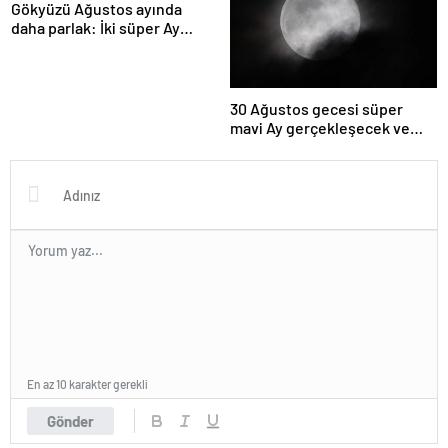
Gökyüzü Ağustos ayında
daha parlak: İki süper Ay
gözlemlenecek
30 Ağustos gecesi süper
mavi Ay gerçekleşecek ve
aynı ayda ikinci kez dolunay
olacak
En az 10 karakter gerekli
Gönder