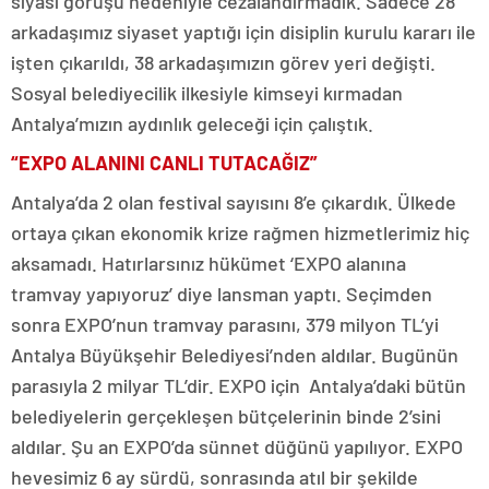
siyasi görüşü nedeniyle cezalandırmadık. Sadece 28
arkadaşımız siyaset yaptığı için disiplin kurulu kararı ile
işten çıkarıldı, 38 arkadaşımızın görev yeri değişti.
Sosyal belediyecilik ilkesiyle kimseyi kırmadan
Antalya’mızın aydınlık geleceği için çalıştık.
“EXPO ALANINI CANLI TUTACAĞIZ”
Antalya’da 2 olan festival sayısını 8’e çıkardık. Ülkede
ortaya çıkan ekonomik krize rağmen hizmetlerimiz hiç
aksamadı. Hatırlarsınız hükümet ‘EXPO alanına
tramvay yapıyoruz’ diye lansman yaptı. Seçimden
sonra EXPO’nun tramvay parasını, 379 milyon TL’yi
Antalya Büyükşehir Belediyesi’nden aldılar. Bugünün
parasıyla 2 milyar TL’dir. EXPO için Antalya’daki bütün
belediyelerin gerçekleşen bütçelerinin binde 2’sini
aldılar. Şu an EXPO’da sünnet düğünü yapılıyor. EXPO
hevesimiz 6 ay sürdü, sonrasında atıl bir şekilde