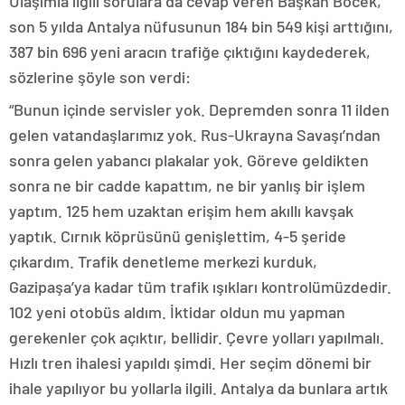
Ulaşımla ilgili sorulara da cevap veren Başkan Böcek,
son 5 yılda Antalya nüfusunun 184 bin 549 kişi arttığını,
387 bin 696 yeni aracın trafiğe çıktığını kaydederek,
sözlerine şöyle son verdi:
“Bunun içinde servisler yok. Depremden sonra 11 ilden
gelen vatandaşlarımız yok. Rus-Ukrayna Savaşı’ndan
sonra gelen yabancı plakalar yok. Göreve geldikten
sonra ne bir cadde kapattım, ne bir yanlış bir işlem
yaptım. 125 hem uzaktan erişim hem akıllı kavşak
yaptık. Cırnık köprüsünü genişlettim, 4-5 şeride
çıkardım. Trafik denetleme merkezi kurduk,
Gazipaşa’ya kadar tüm trafik ışıkları kontrolümüzdedir.
102 yeni otobüs aldım. İktidar oldun mu yapman
gerekenler çok açıktır, bellidir. Çevre yolları yapılmalı.
Hızlı tren ihalesi yapıldı şimdi. Her seçim dönemi bir
ihale yapılıyor bu yollarla ilgili. Antalya da bunlara artık