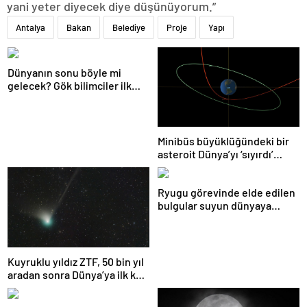
yani yeter diyecek diye düşünüyorum.”
Antalya
Bakan
Belediye
Proje
Yapı
Dünyanın sonu böyle mi
gelecek? Gök bilimciler ilk
kez sönen yıldızın gezegeni
yutmasına tanık oldu
Minibüs büyüklüğündeki bir
asteroit Dünya’yı ‘sıyırdı’
geçti
Ryugu görevinde elde edilen
bulgular suyun dünyaya
asteroitlerce getirilmiş
olabileceğini gösteriyor
Kuyruklu yıldız ZTF, 50 bin yıl
aradan sonra Dünya’ya ilk kez
çok yaklaşacak