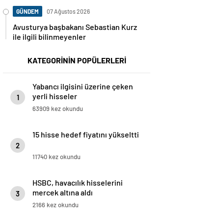
GÜNDEM
07 Ağustos 2026
Avusturya başbakanı Sebastian Kurz
ile ilgili bilinmeyenler
KATEGORİNİN POPÜLERLERİ
Yabancı ilgisini üzerine çeken
yerli hisseler
1
63909 kez okundu
15 hisse hedef fiyatını yükseltti
2
11740 kez okundu
HSBC, havacılık hisselerini
mercek altına aldı
3
2166 kez okundu