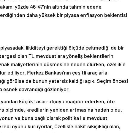
akamı yüzde 46-47’nin altında tahmin edene
terdiğinden daha yüksek bir piyasa enflasyon beklentisi
iyasadaki likiditeyi gerektiği ölçüde çekmediği de bir
ergesi olan TL mevduatlara yöneliş beklentilerin
ynak maliyetlerinin düşmesine neden olurken, özellikle
r ediliyor. Merkez Bankası’nın çeşitli araçlarla
tığı görülse de bunun yetersiz kaldığı açık. Seçim öncesi
a esnek davrandığı gözleniyor.
ir yandan küçük tasarrufçuyu mağdur ederken, öte
ters biçimde, kredilerin yeniden artmasına neden oldu.
nun ve buna bağlı olarak politika ile mevduat
redi oyunu kuruyorlar. Özellikle nakit sıkışıklığı olan,
f ediyorlar. Bu kredilerin 2-3 yıl vadeyle alınması