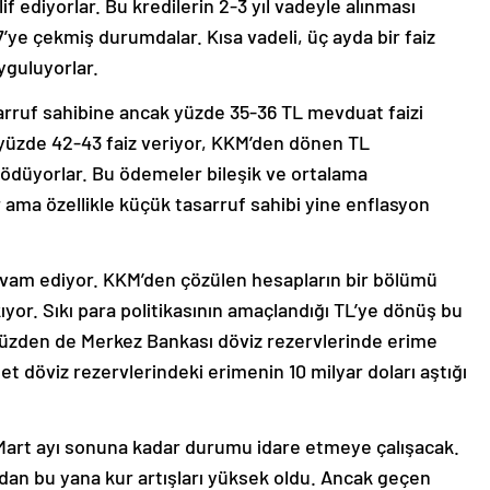
7’ye çekmiş durumdalar. Kısa vadeli, üç ayda bir faiz
yguluyorlar.
arruf sahibine ancak yüzde 35-36 TL mevduat faizi
 yüzde 42-43 faiz veriyor, KKM’den dönen TL
 ödüyorlar. Bu ödemeler bileşik ve ortalama
ama özellikle küçük tasarruf sahibi yine enflasyon
vam ediyor. KKM’den çözülen hesapların bir bölümü
ıyor. Sıkı para politikasının amaçlandığı TL’ye dönüş bu
yüzden de Merkez Bankası döviz rezervlerinde erime
 döviz rezervlerindeki erimenin 10 milyar doları aştığı
art ayı sonuna kadar durumu idare etmeye çalışacak.
ndan bu yana kur artışları yüksek oldu. Ancak geçen