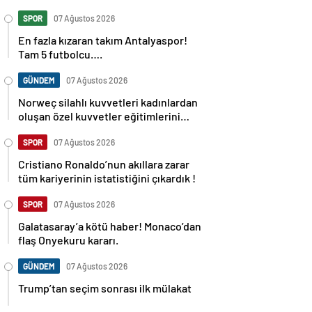
SPOR
07 Ağustos 2026
En fazla kızaran takım Antalyaspor!
Tam 5 futbolcu….
GÜNDEM
07 Ağustos 2026
Norweç silahlı kuvvetleri kadınlardan
oluşan özel kuvvetler eğitimlerini
başlattı.
SPOR
07 Ağustos 2026
Cristiano Ronaldo’nun akıllara zarar
tüm kariyerinin istatistiğini çıkardık !
SPOR
07 Ağustos 2026
Galatasaray’a kötü haber! Monaco’dan
flaş Onyekuru kararı.
GÜNDEM
07 Ağustos 2026
Trump’tan seçim sonrası ilk mülakat