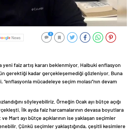
0
News
yeni faiz artış kararı beklenmiyor. Halbuki enflasyon
üşün gerektiği kadar gerçekleşemediği gözleniyor. Buna
si, “enflasyonla mücadeleye seçim molası”nın devam
landığını söyleyebiliriz. Örneğin Ocak ayı bütçe açığı
erçekleşti. İlk ayda faiz harcamalarının devasa boyutlara
 ve Mart ayı bütçe açıklarının ise yaklaşan seçimler
ebilir. Çünkü seçimler yaklaştığında, çeşitli kesimlere
or.