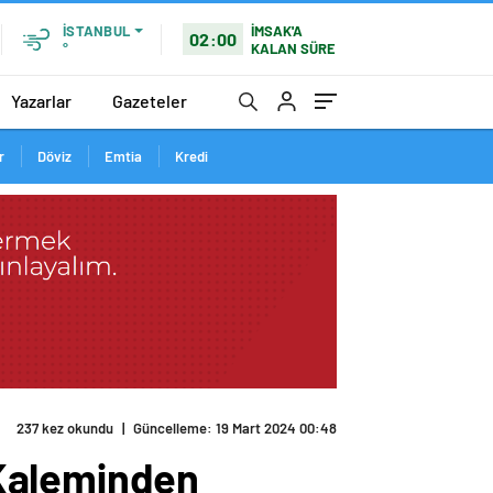
İMSAK'A
İSTANBUL
02:00
KALAN SÜRE
°
Yazarlar
Gazeteler
r
Döviz
Emtia
Kredi
nla Mücadeleye Seçim Molası Devam Ediyor
 Kaleminden