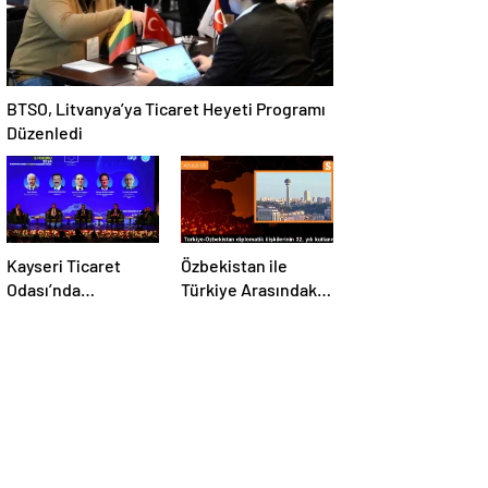
BTSO, Litvanya’ya Ticaret Heyeti Programı
Düzenledi
Kayseri Ticaret
Özbekistan ile
Odası’nda
Türkiye Arasındaki
düzenlenen AB-
İlişkilerde Yeni
Kayseri İş
Dönem
Forumu’nda yeşil
dönüşüm ve
dijitalleşme
vurgusu yapıldı