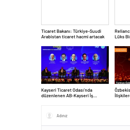
Ticaret Bakanı: Türkiye-Suudi
Relianc
Arabistan ticaret hacmi artacak
Lüks Bi
Kayseri Ticaret Odası’nda
Özbekis
düzenlenen AB-Kayseri İş
İlişkil
Forumu’nda yeşil dönüşüm ve
dijitalleşme vurgusu yapıldı