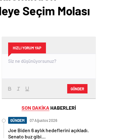
leye Seçim Molası
HIZLI YORUM YAP
GÖNDER
SON DAKİKA
HABERLERİ
GÜNDEM
07 Ağustos 2026
Joe Biden 6 aylık hedeflerini açıkladı.
Senato buz gibi…