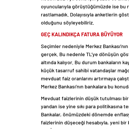
oyuncularıyla görüştüğümüzde ise bu r
rastlamadık. Dolayısıyla anketlerin gös
olduğunu söyleyebiliriz.
GEÇ KALINDIKÇA FATURA BÜYÜYOR
Seçimler nedeniyle Merkez Bankası’nın p
gerçek. Bu nedenle TL’ye dönüşün göst
altında kalıyor. Bu durum bankaların ka
küçük tasarruf sahibi vatandaşlar mağdu
mevduat faiz oranlarını artırmaya çalış
Merkez Bankası’nın bankalara bu konud
Mevduat faizlerinin düşük tutulması b
yandan ise yine sıkı para politikasına 
Bankalar, önümüzdeki dönemde enflasyo
faizlerinin düşeceği hesabıyla, yeni bir k
KOBİ ve esnaflara uzun vadeli kredi tekli