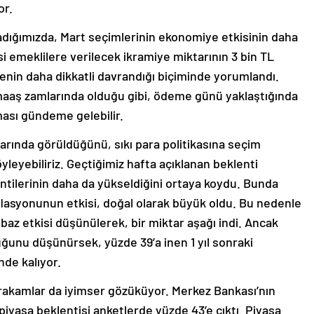
dığımızda, Mart seçimlerinin ekonomiye etkisinin daha
i emeklilere verilecek ikramiye miktarının 3 bin TL
itenin daha dikkatli davrandığı biçiminde yorumlandı.
şı maaş zamlarında olduğu gibi, ödeme günü yaklaştığında
ası gündeme gelebilir.
alarında görüldüğünü, sıkı para politikasına seçim
öyleyebiliriz. Geçtiğimiz hafta açıklanan beklenti
ntilerinin daha da yükseldiğini ortaya koydu. Bunda
lasyonunun etkisi, doğal olarak büyük oldu. Bu nedenle
 baz etkisi düşünülerek, bir miktar aşağı indi. Ancak
ğunu düşünürsek, yüzde 39’a inen 1 yıl sonraki
de kalıyor.
 rakamlar da iyimser gözüküyor. Merkez Bankası’nın
piyasa beklentisi anketlerde yüzde 43’e çıktı. Piyasa