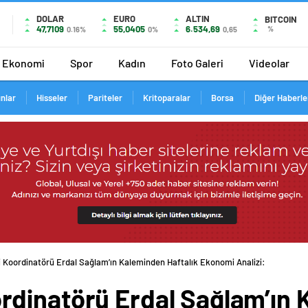
DOLAR
EURO
ALTIN
BITCOIN
47,7109
55,0405
6.534,69
%
0.16%
0%
0,65
Ekonomi
Spor
Kadın
Foto Galeri
Videolar
ınlar
Hisseler
Pariteler
Kritoparalar
Borsa
Diğer Haberle
Koordinatörü Erdal Sağlam’ın Kaleminden Haftalık Ekonomi Analizi: Enflasyo
dinatörü Erdal Sağlam’ın