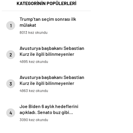
KATEGORİNİN POPÜLERLERİ
Trump’tan seçim sonrası ilk
mülakat
1
8013 kez okundu
Avusturya başbakanı Sebastian
Kurz ile ilgili bilinmeyenler
2
4995 kez okundu
Avusturya başbakanı Sebastian
Kurz ile ilgili bilinmeyenler
3
4963 kez okundu
Joe Biden 6 aylık hedeflerini
açıkladı. Senato buz gibi…
4
3090 kez okundu