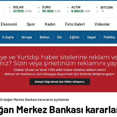
DOLAR
EURO
ALTIN
BITCOIN
47,7072
55,1802
6.683,01
%
0.17%
0.3%
2,93
Ekonomi
Spor
Kadın
Foto Galeri
Videolar
3.Sayfa
Avrupa
Bülten
Din
Eğitim
Hayat
Politika
 Erdoğan Merkez Bankası kararlarını açıklamalı
an Merkez Bankası kararlar