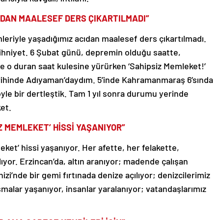
IDAN MAALESEF DERS ÇIKARTILMADI”
eriyle yaşadığımız acıdan maalesef ders çıkartılmadı.
ihniyet. 6 Şubat günü, depremin olduğu saatte,
de o duran saat kulesine yürürken ‘Sahipsiz Memleket!’
arihinde Adıyaman’daydım. 5’inde Kahramanmaraş 6’sında
le bir dertleştik. Tam 1 yıl sonra durumu yerinde
ket.
Z MEMLEKET’ HİSSİ YAŞANIYOR”
ket’ hissi yaşanıyor. Her afette, her felakette,
lıyor. Erzincan’da, altın aranıyor; madende çalışan
izi’nde bir gemi fırtınada denize açılıyor; denizcilerimiz
şmalar yaşanıyor, insanlar yaralanıyor; vatandaşlarımız