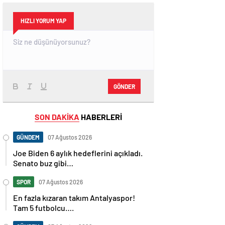
HIZLI YORUM YAP
GÖNDER
SON DAKİKA
HABERLERİ
GÜNDEM
07 Ağustos 2026
Joe Biden 6 aylık hedeflerini açıkladı.
Senato buz gibi…
SPOR
07 Ağustos 2026
En fazla kızaran takım Antalyaspor!
Tam 5 futbolcu….