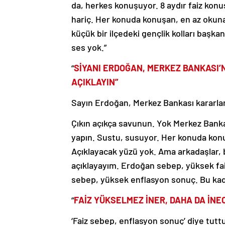
da, herkes konuşuyor. 8 aydır faiz kon
hariç. Her konuda konuşan, en az okunan
küçük bir ilçedeki gençlik kolları başk
ses yok.”
“
SİYANI ERDOĞAN, MERKEZ BANKASI’
AÇIKLAYIN”
Sayın Erdoğan, Merkez Bankası kararları
Çıkın açıkça savunun. Yok Merkez Bankas
yapın. Sustu, susuyor. Her konuda konu
Açıklayacak yüzü yok. Ama arkadaşlar, 
açıklayayım. Erdoğan sebep, yüksek f
sebep, yüksek enflasyon sonuç. Bu kad
“
FAİZ YÜKSELMEZ İNER, DAHA DA İNE
‘Faiz sebep, enflasyon sonuç’ diye tut