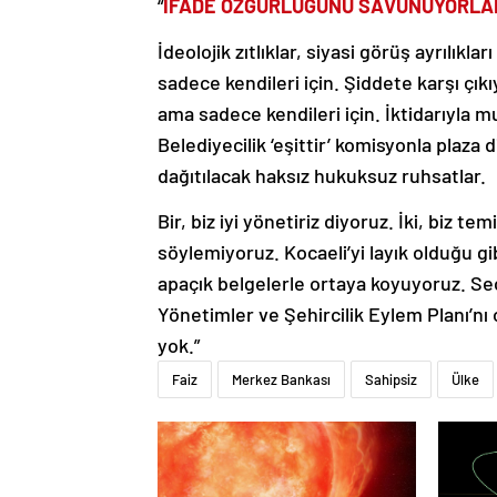
“
İFADE ÖZGÜRLÜĞÜNÜ SAVUNUYORLAR
İdeolojik zıtlıklar, siyasi görüş ayrılık
sadece kendileri için. Şiddete karşı çık
ama sadece kendileri için. İktidarıyla m
Belediyecilik ‘eşittir’ komisyonla plaza d
dağıtılacak haksız hukuksuz ruhsatlar.
Bir, biz iyi yönetiriz diyoruz. İki, biz t
söylemiyoruz. Kocaeli’yi layık olduğu g
apaçık belgelerle ortaya koyuyoruz. Seç
Yönetimler ve Şehircilik Eylem Planı’nı
yok.”
Faiz
Merkez Bankası
Sahipsiz
Ülke