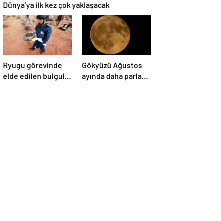
Dünya’ya ilk kez çok yaklaşacak
Ryugu görevinde
Gökyüzü Ağustos
elde edilen bulgular
ayında daha parlak:
suyun dünyaya
İki süper Ay
asteroitlerce
gözlemlenecek
getirilmiş
olabileceğini
gösteriyor