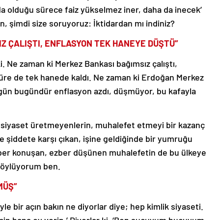
a olduğu sürece faiz yükselmez iner, daha da inecek’
 şimdi size soruyoruz: İktidardan mı indiniz?
Z ÇALIŞTI, ENFLASYON TEK HANEYE DÜŞTÜ”
ki. Ne zaman ki Merkez Bankası bağımsız çalıştı,
üre de tek hanede kaldı. Ne zaman ki Erdoğan Merkez
o gün bugündür enflasyon azdı, düşmüyor, bu kafayla
a siyaset üretmeyenlerin, muhalefet etmeyi bir kazanç
de şiddete karşı çıkan, işine geldiğinde bir yumruğu
ezber konuşan, ezber düşünen muhalefetin de bu ülkeye
 söylüyorum ben.
MÜŞ”
le bir açın bakın ne diyorlar diye; hep kimlik siyaseti.