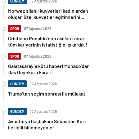
GÜNDEM
07 Ağustos 2026
Norweç silahlı kuvvetleri kadınlardan
oluşan özel kuvvetler eğitimlerini
başlattı.
SPOR
07 Ağustos 2026
Cristiano Ronaldo’nun akıllara zarar
tüm kariyerinin istatistiğini çıkardık !
SPOR
07 Ağustos 2026
Galatasaray’a kötü haber! Monaco’dan
flaş Onyekuru kararı.
GÜNDEM
07 Ağustos 2026
Trump’tan seçim sonrası ilk mülakat
GÜNDEM
07 Ağustos 2026
Avusturya başbakanı Sebastian Kurz
ile ilgili bilinmeyenler