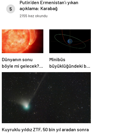
Putin’den Ermenistan’ı yıkan
açıklama: Karabağ
5
Azerbaycan’ın ayrılmaz bir
2155 kez okundu
parçasıdır!
Dünyanın sonu
Minibüs
böyle mi gelecek?
büyüklüğündeki bir
Gök bilimciler ilk
asteroit Dünya’yı
kez sönen yıldızın
‘sıyırdı’ geçti
gezegeni
yutmasına tanık
oldu
Kuyruklu yıldız ZTF, 50 bin yıl aradan sonra