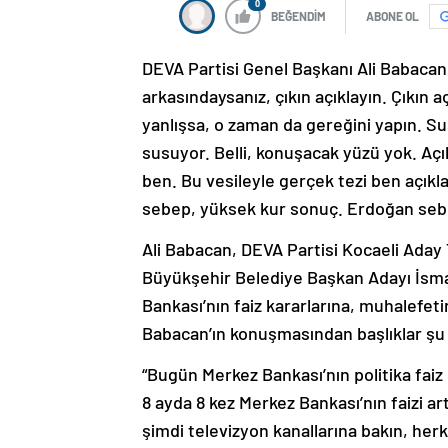
0
BEĞENDİM
ABONE OL
DEVA Partisi Genel Başkanı Ali Babacan
arkasındaysanız, çıkın açıklayın. Çıkın 
yanlışsa, o zaman da gereğini yapın. 
susuyor. Belli, konuşacak yüzü yok. Aç
ben. Bu vesileyle gerçek tezi ben açık
sebep, yüksek kur sonuç. Erdoğan sebe
Ali Babacan, DEVA Partisi Kocaeli Aday
Büyükşehir Belediye Başkan Adayı İsma
Bankası’nın faiz kararlarına, muhalefet
Babacan’ın konuşmasından başlıklar şu 
“Bugün Merkez Bankası’nın politika faiz
8 ayda 8 kez Merkez Bankası’nın faizi ar
şimdi televizyon kanallarına bakın, herk