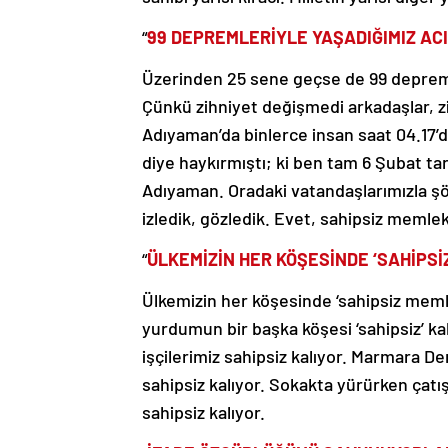
“
99 DEPREMLERİYLE YAŞADIĞIMIZ AC
Üzerinden 25 sene geçse de 99 depreml
Çünkü zihniyet değişmedi arkadaşlar, z
Adıyaman’da binlerce insan saat 04.17’
diye haykırmıştı; ki ben tam 6 Şubat t
Adıyaman. Oradaki vatandaşlarımızla şöy
izledik, gözledik. Evet, sahipsiz memle
“
ÜLKEMİZİN HER KÖŞESİNDE ‘SAHİPSİ
Ülkemizin her köşesinde ‘sahipsiz memle
yurdumun bir başka köşesi ‘sahipsiz’ ka
işçilerimiz sahipsiz kalıyor. Marmara Den
sahipsiz kalıyor. Sokakta yürürken çatı
sahipsiz kalıyor.