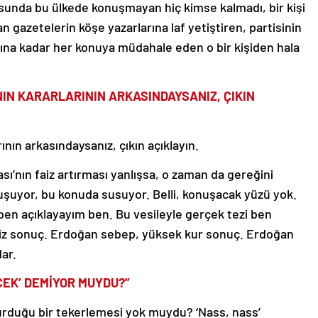
usunda bu ülkede konuşmayan hiç kimse kalmadı, bir kişi
 gazetelerin köşe yazarlarına laf yetiştiren, partisinin
anına kadar her konuya müdahale eden o bir kişiden hala
NIN KARARLARININ ARKASINDAYSANIZ, ÇIKIN
nın arkasındaysanız, çıkın açıklayın.
ı’nın faiz artırması yanlışsa, o zaman da gereğini
şuyor, bu konuda susuyor. Belli, konuşacak yüzü yok.
ben açıklayayım ben. Bu vesileyle gerçek tezi ben
aiz sonuç. Erdoğan sebep, yüksek kur sonuç. Erdoğan
ar.
CEK’ DEMİYOR MUYDU?”
turduğu bir tekerlemesi yok muydu? ‘Nass, nass’