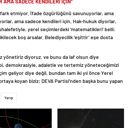
 AMA SADECE KENDİLERİ İÇİN”
ları fark etmiyor. İfade özgürlüğünü savunuyorlar, ama
ıyorlar, ama sadece kendileri için. Hak-hukuk diyorlar,
uhalefetiyle, yerel seçimlerdeki ‘matematikleri’ belli:
ikilecek boş arsalar. Belediyecilik ‘eşittir’ eşe dosta
emiz yönetiriz diyoruz. ve bunu da laf olsun diye
ibi, demokrasiyle, adaletle ve tertemiz yöneteceğimizi
im geliyor diye değil, bundan tam iki yıl önce Yerel
 ortaya koyan biziz; DEVA Partisi’nden başka bunu yapan
Yarışı