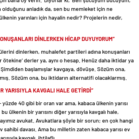
 için bana oy verin.’ Diyorlar ki, ‘Ben şucuyum bucuyum,
im olduğunu anladık da, sen bu memleket için ne
kenin yarınları için hayalin nedir? Projelerin nedir,
 KONUŞANLARI DİNLERKEN HİCAP DUYUYORUM”
ülerini dinlerken, muhalefet partileri adına konuşanları
r ötekine’ derler ya, aynı o hesap. Henüz daha iktidar ya
ın. Şimdiden başlamışlar kavgaya, dövüşe. Sözüm ona,
mış. Sözüm ona, bu iktidarın alternatifi olacaklarmış.
ER YARISIYLA KAVGALI HALE GETİRDİ”
 yüzde 40 gibi bir oran var ama, kabaca ülkenin yarısı
bu ülkenin bir yarısını diğer yarısıyla kavgalı hale,
 adayımız avukat. Avukatlara şöyle bir sorun; en çok hangi
ev sahibi davası. Ama bu milletin zaten kabaca yarısı ev
arısıyla kavgalı, ihtilaflı.