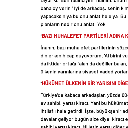
Diyor ki, ‘Ben falancıyım, filanım, onun
bana oy verin.’ İyi de arkadaş, senin k
yapacaksın ya bu onu anlat hele ya. Bu ül
planların nedir onu anlat. Yok.
“
BAZI MUHALEFET PARTİLERİ ADINA
İnanın, bazı muhalefet partilerinin sözc
dinlerken hicap duyuyorum. ‘Al birini vu
da iktidar ortağı falan da değiller bak
ülkenin yarınlarına siyaset vadediyorlar
“
HÜK
Ü
MET ÜLKENİN BİR YARISINI DİĞ
Türkiye’de kabaca arkadaşlar, yüzde 60-
ev sahibi, yarısı kiracı. Yani bu hükümet 
ihtilaflı hale getirdi. İşte, büyükşehir
davalar geliyor bugün size diye, kiracı 
sahibi yarısı kiracı. Milletin yarısı diğer y