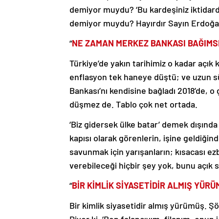
demiyor muydu? ‘Bu kardeşiniz iktidard
demiyor muydu? Hayırdır Sayın Erdoğan,
“
NE ZAMAN MERKEZ BANKASI BAĞIMSI
Türkiye’de yakın tarihimiz o kadar açık 
enflasyon tek haneye düştü; ve uzun s
Bankası’nı kendisine bağladı 2018’de, 
düşmez de. Tablo çok net ortada.
‘Biz gidersek ülke batar’ demek dışınd
kapısı olarak görenlerin, işine geldiğin
savunmak için yarışanların; kısacası 
verebileceği hiçbir şey yok, bunu açık
“
BİR KİMLİK SİYASETİDİR ALMIŞ YÜRÜ
Bir kimlik siyasetidir almış yürümüş. Şöy