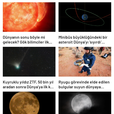
Dünyanın sonu böyle mi
Minibüs büyüklüğündeki bir
gelecek? Gök bilimciler ilk
asteroit Dünya’yı ‘sıyırdı’
kez sönen yıldızın gezegeni
geçti
yutmasına tanık oldu
Kuyruklu yıldız ZTF, 50 bin yıl
Ryugu görevinde elde edilen
aradan sonra Dünya’ya ilk kez
bulgular suyun dünyaya
çok yaklaşacak
asteroitlerce getirilmiş
olabileceğini gösteriyor