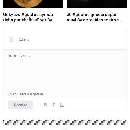
Gökyüzü Ağustos ayında
30 Ağustos gecesi süper
daha parlak: İki süper Ay
mavi Ay gerçekleşecek ve
gözlemlenecek
aynı ayda ikinci kez dolunay
olacak
En az 10 karakter gerekli
Gönder