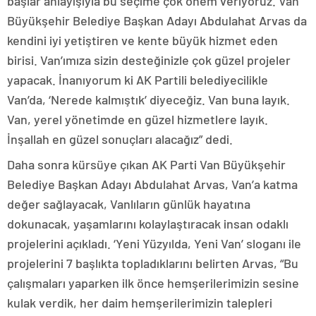
başlar anlayışıyla bu seçime çok önem veriyoruz. Van
Büyükşehir Belediye Başkan Adayı Abdulahat Arvas da
kendini iyi yetiştiren ve kente büyük hizmet eden
birisi. Van’ımıza sizin desteğinizle çok güzel projeler
yapacak. İnanıyorum ki AK Partili belediyecilikle
Van’da, ‘Nerede kalmıştık’ diyeceğiz. Van buna layık.
Van, yerel yönetimde en güzel hizmetlere layık.
İnşallah en güzel sonuçları alacağız” dedi.
Daha sonra kürsüye çıkan AK Parti Van Büyükşehir
Belediye Başkan Adayı Abdulahat Arvas, Van’a katma
değer sağlayacak, Vanlıların günlük hayatına
dokunacak, yaşamlarını kolaylaştıracak insan odaklı
projelerini açıkladı. ‘Yeni Yüzyılda, Yeni Van’ sloganı ile
projelerini 7 başlıkta topladıklarını belirten Arvas, “Bu
çalışmaları yaparken ilk önce hemşerilerimizin sesine
kulak verdik, her daim hemşerilerimizin talepleri