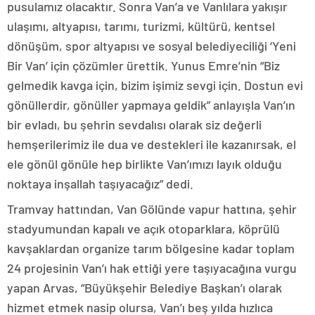
pusulamız olacaktır. Sonra Van’a ve Vanlılara yakışır
ulaşımı, altyapısı, tarımı, turizmi, kültürü, kentsel
dönüşüm, spor altyapısı ve sosyal belediyeciliği ‘Yeni
Bir Van’ için çözümler ürettik. Yunus Emre’nin “Biz
gelmedik kavga için, bizim işimiz sevgi için. Dostun evi
gönüllerdir, gönüller yapmaya geldik” anlayışla Van’ın
bir evladı, bu şehrin sevdalısı olarak siz değerli
hemşerilerimiz ile dua ve destekleri ile kazanırsak, el
ele gönül gönüle hep birlikte Van’ımızı layık olduğu
noktaya inşallah taşıyacağız” dedi.
Tramvay hattından, Van Gölünde vapur hattına, şehir
stadyumundan kapalı ve açık otoparklara, köprülü
kavşaklardan organize tarım bölgesine kadar toplam
24 projesinin Van’ı hak ettiği yere taşıyacağına vurgu
yapan Arvas, “Büyükşehir Belediye Başkan’ı olarak
hizmet etmek nasip olursa, Van’ı beş yılda hızlıca