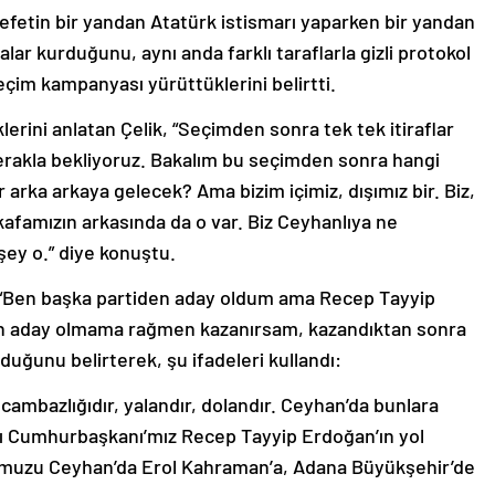
fetin bir yandan Atatürk istismarı yaparken bir yandan
lar kurduğunu, aynı anda farklı taraflarla gizli protokol
çim kampanyası yürüttüklerini belirtti.
klerini anlatan Çelik, “Seçimden sonra tek tek itiraflar
rakla bekliyoruz. Bakalım bu seçimden sonra hangi
ar arka arkaya gelecek? Ama bizim içimiz, dışımız bir. Biz,
famızın arkasında da o var. Biz Ceyhanlıya ne
şey o.” diye konuştu.
n “Ben başka partiden aday oldum ama Recep Tayyip
den aday olmama rağmen kazanırsam, kazandıktan sonra
duğunu belirterek, şu ifadeleri kullandı:
cambazlığıdır, yalandır, dolandır. Ceyhan’da bunlara
arı Cumhurbaşkanı’mız Recep Tayyip Erdoğan’ın yol
oyumuzu Ceyhan’da Erol Kahraman’a, Adana Büyükşehir’de