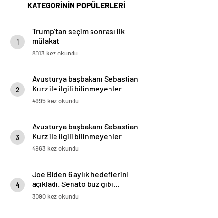
KATEGORİNİN POPÜLERLERİ
Trump’tan seçim sonrası ilk
mülakat
1
8013 kez okundu
Avusturya başbakanı Sebastian
Kurz ile ilgili bilinmeyenler
2
4995 kez okundu
Avusturya başbakanı Sebastian
Kurz ile ilgili bilinmeyenler
3
4963 kez okundu
Joe Biden 6 aylık hedeflerini
açıkladı. Senato buz gibi…
4
3090 kez okundu