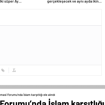
 İki süper Ay
gerçekleşecek ve aynı ayda ikinci
lenecek
kez dolunay olacak
masi Forumu’nda İslam karşıtlığı ele alındı
Forumu’nda İslam karşıtlığı 