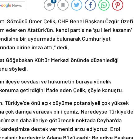
0
News
rti Sözcüsü Ömer Çelik, CHP Genel Başkanı Özgür Özel’i
 ederken Atatürk’ün, kendi partisine ‘şu illeri kazanın’
 kendisine bir uydurmada bulunarak Cumhuriyet
ından birine imza attı.” dedi.
urat Göğebakan Kültür Merkezi önünde düzenlediği
unu söyledi.
n ilçeye sevdası ve hükümetin buraya yönelik
r konuma getirdiğini ifade eden Çelik, şöyle konuştu:
n, Türkiye’de önü açık büyüme potansiyeli çok yüksek
ha çok damga vuracak bir ilçemiz. Neredeyse Türkiye’de
n’ımızın daha ileriye götürecek noktada Ceyhan’da
 kardeşimize destek vermenizi arzu ediyoruz. Erol
Kocaispir kardeşimiz Adana Büyükşehir Belediye Başkanı