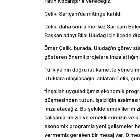
Fatih Kocaispir’e vereceğiz.”
Çelik, Sarıçam’da mitinge katıldı
Çelik, daha sonra merkez Sarıçam Bele
Başkan adayı Bilal Uludağ için ilçede dü
Ömer Çelik, burada, Uludağ’ın görev sü
gösteren önemli projelere imza attığını 
Türkiye’nin doğru istikamette yönetilm
ufuklara ulaşılacağını anlatan Çelik, şun
“İnşallah uyguladığımız ekonomik progr
düşmesinden tutun, işsizliğin azalmas
imza atacağız. Bu şekilde emeklilerimiz
çalışanlarımızın ve emeklilerimizin ve b
ekonomik programla yeni gelişmeler h
vermemiz gereken bir mesaj var. O mesaj