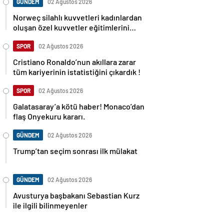
GÜNDEM
02 Ağustos 2026
Norweç silahlı kuvvetleri kadınlardan
oluşan özel kuvvetler eğitimlerini
başlattı.
SPOR
02 Ağustos 2026
Cristiano Ronaldo’nun akıllara zarar
tüm kariyerinin istatistiğini çıkardık !
SPOR
02 Ağustos 2026
Galatasaray’a kötü haber! Monaco’dan
flaş Onyekuru kararı.
GÜNDEM
02 Ağustos 2026
Trump’tan seçim sonrası ilk mülakat
GÜNDEM
02 Ağustos 2026
Avusturya başbakanı Sebastian Kurz
ile ilgili bilinmeyenler