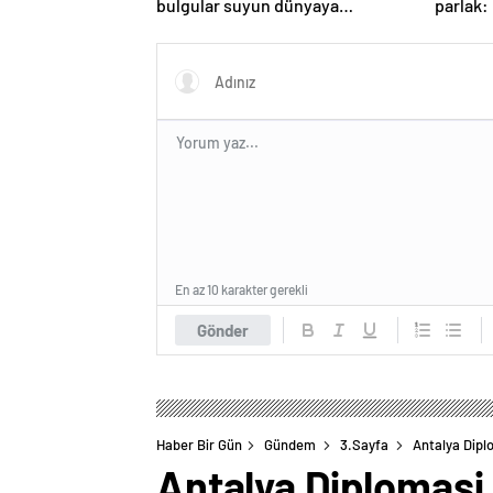
bulgular suyun dünyaya
parlak:
asteroitlerce getirilmiş
gözlem
olabileceğini gösteriyor
En az 10 karakter gerekli
Gönder
Haber Bir Gün
Gündem
3.Sayfa
Antalya Diplo
Antalya Diplomasi 