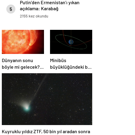
Putin’den Ermenistan’ı yıkan
açıklama: Karabağ
5
Azerbaycan’ın ayrılmaz bir
2155 kez okundu
parçasıdır!
Dünyanın sonu
Minibüs
böyle mi gelecek?
büyüklüğündeki bir
Gök bilimciler ilk
asteroit Dünya’yı
kez sönen yıldızın
‘sıyırdı’ geçti
gezegeni
yutmasına tanık
oldu
Kuyruklu yıldız ZTF, 50 bin yıl aradan sonra