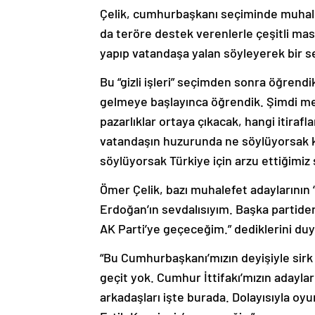
Çelik, cumhurbaşkanı seçiminde muhale
da teröre destek verenlerle çeşitli masa
yapıp vatandaşa yalan söyleyerek bir se
Bu “gizli işleri” seçimden sonra öğrendi
gelmeye başlayınca öğrendik. Şimdi me
pazarlıklar ortaya çıkacak, hangi itirafl
vatandaşın huzurunda ne söylüyorsak ka
söylüyorsak Türkiye için arzu ettiğimiz 
Ömer Çelik, bazı muhalefet adaylarını
Erdoğan’ın sevdalısıyım. Başka parti
AK Parti’ye geçeceğim.” dediklerini duy
“Bu Cumhurbaşkanı’mızın deyişiyle sirk 
geçit yok. Cumhur İttifakı’mızın adayl
arkadaşları işte burada. Dolayısıyla 