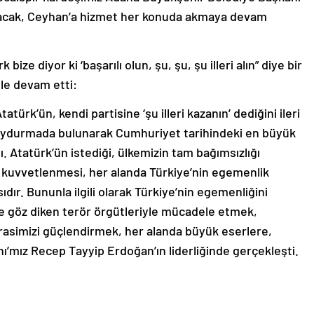
acak, Ceyhan’a hizmet her konuda akmaya devam
ize diyor ki ‘başarılı olun, şu, şu, şu illeri alın” diye bir
le devam etti:
rk’ün, kendi partisine ‘şu illeri kazanın’ dediğini ileri
 uydurmada bulunarak Cumhuriyet tarihindeki en büyük
ı. Atatürk’ün istediği, ülkemizin tam bağımsızlığı
kuvvetlenmesi, her alanda Türkiye’nin egemenlik
dır. Bununla ilgili olarak Türkiye’nin egemenliğini
e göz diken terör örgütleriyle mücadele etmek,
simizi güçlendirmek, her alanda büyük eserlere,
mız Recep Tayyip Erdoğan’ın liderliğinde gerçekleşti.