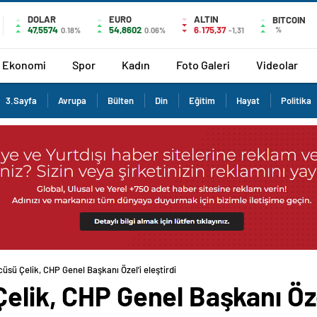
DOLAR
EURO
ALTIN
BITCOIN
47,5574
54,8602
6.175,37
%
0.18%
0.06%
-1,31
Ekonomi
Spor
Kadın
Foto Galeri
Videolar
3.Sayfa
Avrupa
Bülten
Din
Eğitim
Hayat
Politika
üsü Çelik, CHP Genel Başkanı Özel’i eleştirdi
elik, CHP Genel Başkanı Özel