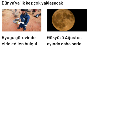
Dünya’ya ilk kez çok yaklaşacak
Ryugu görevinde
Gökyüzü Ağustos
elde edilen bulgular
ayında daha parlak:
suyun dünyaya
İki süper Ay
asteroitlerce
gözlemlenecek
getirilmiş
olabileceğini
gösteriyor