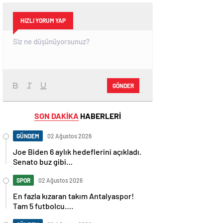
HIZLI YORUM YAP
GÖNDER
SON DAKİKA
HABERLERİ
GÜNDEM
02 Ağustos 2026
Joe Biden 6 aylık hedeflerini açıkladı.
Senato buz gibi…
SPOR
02 Ağustos 2026
En fazla kızaran takım Antalyaspor!
Tam 5 futbolcu….