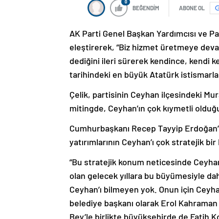
0
BEĞENDİM
ABONE OL
AK Parti Genel Başkan Yardımcısı ve Pa
eleştirerek, “Biz hizmet üretmeye devam
dediğini ileri sürerek kendince, kendi
tarihindeki en büyük Atatürk istismarlar
Çelik, partisinin Ceyhan ilçesindeki M
mitingde, Ceyhan’ın çok kıymetli olduğ
Cumhurbaşkanı Recep Tayyip Erdoğan’ı
yatırımlarının Ceyhan’ı çok stratejik bi
“Bu stratejik konum neticesinde Ceyha
olan gelecek yıllara bu büyümesiyle da
Ceyhan’ı bilmeyen yok. Onun için Ceyha
belediye başkanı olarak Erol Kahraman
Bey’le birlikte büyükşehirde de Fatih 