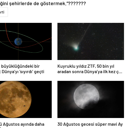
iğini şehirlerde de göstermek.”???????
rti
 büyüklüğündeki bir
Kuyruklu yıldız ZTF, 50 bin yıl
 Dünya’yı ‘sıyırdı’ geçti
aradan sonra Dünya’ya ilk kez çok
yaklaşacak
ü Ağustos ayında daha
30 Ağustos gecesi süper mavi Ay