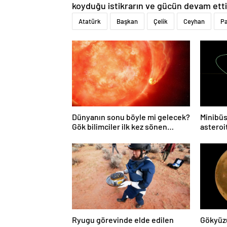
koyduğu istikrarın ve gücün devam ett
Atatürk
Başkan
Çelik
Ceyhan
Pa
Dünyanın sonu böyle mi gelecek?
Minibüs
Gök bilimciler ilk kez sönen
asteroit
yıldızın gezegeni yutmasına tanık
oldu
Ryugu görevinde elde edilen
Gökyüz